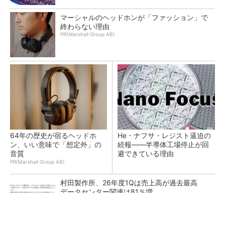
マーシャルのヘッドホンが「ファッション」で
終わらない理由
PR(Marshall Group AB)
64年の歴史が宿るヘッドホ
He・ナフサ・レジスト逼迫の
ン、いい意味で「想定外」の
続報――半導体工場停止が回
音質
避できている理由
PR(Marshall Group AB)
村田製作所、26年度1Qは売上高が過去最高
データセンター関連は81％増