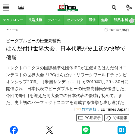
テクノロジー
先端技術
デバイス
センシング
通信
無線
部品/材料
ニュース
2019年2月5日
ピーダブルビーの松並亮輔氏
はんだ付け世界大会、日本代表が史上初の快挙で
優勝
エレクトロニクスの国際標準化団体IPCが主催するはんだ付けコ
ンテストの世界大会「IPCはんだ付・リワークワールドチャンピ
オンシップ2019」（米国サンディエゴ）が2019年1月29～30日に
開催され、日本代表でピーダブルビーの松並亮輔氏が優勝した。
今回で9回目を迎えた同大会での日本代表の優勝は初めて。ま
た、史上初のパーフェクトスコアを達成する快挙も成し遂げた。
[
竹本達哉
，EE Times Japan]
PC用表示
関連情報