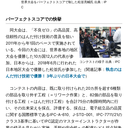
世界大会をパーフェクトスコアで制した松並亮輔氏 出典：IP
C
パーフェクトスコアでの快挙
同大会は、「不良ゼロ」の高品質、高
信頼性のはんだ付け技術の普及を狙い
2011年から年1回のペースで実施されて
いる。今回の大会には、世界各地の地区
大会を優勝した10カ国12人の代表が参
コンテストの様子 出典：IPC
加。日本からは、2018年6月に行われた
日本地区大会で優勝した松並氏が参加した（関連記事：
執念のは
んだ付け技術で優勝！ 3年ぶりの日本大会で
）
コンテストの内容は、既に取り付けられた20カ所を超す6種類
の部品を取り外す工程（＝リワーク作業）と、82個の部品を取り
付ける工程（＝はんだ付け工程）を合計75分の制限時間内に行
い、その出来栄えを採点、評価する。採点は、電子組立品の品質
に関する国際標準であるIPC-A-610、J-STD-001、IPC-7711/21の
クラス3基準に基いてIPC認定のマスターインストラクターが作
業の様子を見ながら実施。手順や安全性への配慮なども採点対象