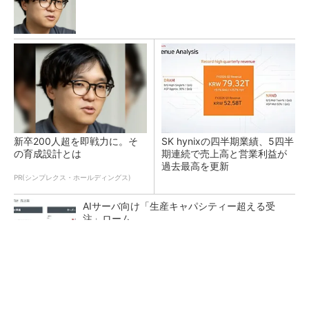
新卒200人超を即戦力に。そ
SK hynixの四半期業績、5四半
の育成設計とは
期連続で売上高と営業利益が
過去最高を更新
PR(シンプレクス・ホールディングス)
AIサーバ向け「生産キャパシティー超える受
注」ローム
ソニー半導体は1Q過去最高益、スマホ市況停滞
も主要顧客ら拡大