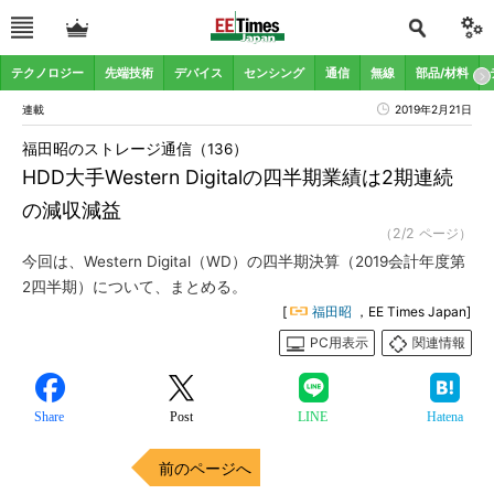
テクノロジー
先端技術
デバイス
センシング
通信
無線
部品/材料
連載
2019年2月21日
福田昭のストレージ通信（136）
HDD大手Western Digitalの四半期業績は2期連続
の減収減益
（2/2 ページ）
今回は、Western Digital（WD）の四半期決算（2019会計年度第
2四半期）について、まとめる。
[
福田昭
，EE Times Japan]
PC用表示
関連情報
Share
Post
LINE
Hatena
前のページへ