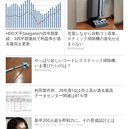
HDD大手Seagateの四半期業
充電しながら自動ゴミ収集。
績、3四半期連続で利益率が過
スティック掃除機の進化が止
去最高を更新
まらない
PR(Dreame)
やっぱり欲しいコードレススティック掃除機。
いま選びたいのは？
PR(Dreame)
村田製作所、26年度1Qは売上高が過去最高
データセンター関連は81％増
新卒200人超を即戦力に。その育成設計とは
PR(シンプレクス・ホールディングス)