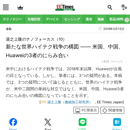
テクノロジー
先端技術
デバイス
センシング
通信
無線
部品/材料
連載
2019年3月13日
湯之上隆のナノフォーカス（10）
新たな世界ハイテク戦争の構図 ―― 米国、中国、
Huaweiの3者のにらみ合い
（4/4 ページ）
米中におけるハイテク戦争では、2018年末以降、Huaweiが台風
の目となっている。しかし、筆者には、3つの疑問がある。本稿
では、3つの疑問について論じるとともに、世界のハイテク戦争
が、米中二国間の単純な対立ではなく、米国、中国、Huawei3者
のにらみ合いの構図になっていることを示す。
[
湯之上隆（微細加工研究所）
，EE Times Japan]
PC用表示
関連情報
Share
Post
LINE
Hatena