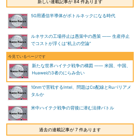
新しい連載記事が 84 件あります
5G用通信半導体がボトルネックになる時代
ルネサスの工場停止は愚策中の愚策 ―― 生産停止
でコストが浮くは“机上の空論”
新たな世界ハイテク戦争の構図 ―― 米国、中国、
Huaweiの3者のにらみ合い
10nmで苦戦するIntel、問題はCo配線とRuバリアメ
タルか
米中ハイテク戦争の背後に潜む法律バトル
過去の連載記事が 7 件あります