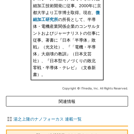
細加工技術開発に従事。2000年に京
都大学より工学博士取得。現在、
微
細加工研究所
の所長として、半導
体・電機産業関係企業のコンサルタ
ントおよびジャーナリストの仕事に
従事。著書に『日本「半導体」敗
戦』（光文社）、『「電機・半導
体」大崩壊の教訓』（日本文芸
社）、『日本型モノづくりの敗北
零戦・半導体・テレビ』（文春新
書）。
Copyright © ITmedia, Inc. All Rights Reserved.
関連情報
湯之上隆のナノフォーカス 連載一覧