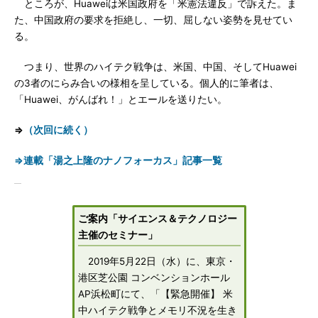
ところが、Huaweiは米国政府を「米憲法違反」で訴えた。ま
た、中国政府の要求を拒絶し、一切、屈しない姿勢を見せてい
る。
つまり、世界のハイテク戦争は、米国、中国、そしてHuawei
の3者のにらみ合いの様相を呈している。個人的に筆者は、
「Huawei、がんばれ！」とエールを送りたい。
⇒
（次回に続く）
⇒連載「湯之上隆のナノフォーカス」記事一覧
ご案内「サイエンス＆テクノロジー
主催のセミナー」
2019年5月22日（水）に、東京・
港区芝公園 コンベンションホール
AP浜松町にて、「【緊急開催】 米
中ハイテク戦争とメモリ不況を生き