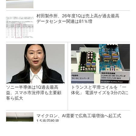
村田製作所、26年度1Qは売上高が過去最高
データセンター関連は81％増
ソニー半導体は1Q過去最高
トランスと平滑コイルを「一
益、スマホ市況停滞も主要顧
体化」 電源サイズを3分の2に
客ら拡大
マイクロン、AI需要で広島工場増強へ起工式
1.5兆円投資