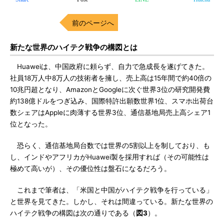
前のページへ
新たな世界のハイテク戦争の構図とは
Huaweiは、中国政府に頼らず、自力で急成長を遂げてきた。
社員18万人中8万人の技術者を擁し、売上高は15年間で約40倍の
10兆円超となり、AmazonとGoogleに次ぐ世界3位の研究開発費
約138億ドルをつぎ込み、国際特許出願数世界1位、スマホ出荷台
数シェアはAppleに肉薄する世界3位、通信基地局売上高シェア1
位となった。
恐らく、通信基地局台数では世界の5割以上を制しており、も
し、インドやアフリカがHuawei製を採用すれば（その可能性は
極めて高いが）、その優位性は盤石になるだろう。
これまで筆者は、「米国と中国がハイテク戦争を行っている」
と世界を見てきた。しかし、それは間違っている。新たな世界の
ハイテク戦争の構図は次の通りである（
図3
）。