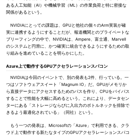
ある人工知能（AI）や機械学習（ML）の作業負荷と特に密接な
関係があるという。
NVIDIAにとっての課題は、GPUと他社の個々のArm実装が確
実に連携するようにすることだが、報道機関とのプライベートな
ブリーフィングの中で、NVIDIAは、Ampere、富士通、Marvell
のシステムと円滑に、かつ確実に統合できるようにするための取
り組みを進めていることを明らかにした。
Azure上で動作するGPUアクセラレーションスパコン
NVIDIAは今回のイベントで、別の発表も2件、行っている。一
つはソフトウェアスイート「Magnum IO」だ。GPUがメモリか
ら直接データにアクセスするためのパスを作り、CPUをバイパス
することで性能を大幅に高めるという。これにより、データセン
ターにある「ストレージならびに入出力のボトルネックを排除で
きるよう最適化されている」（同社）という。
もう一つの発表は、Microsoftの「Azure」で利用できる、クラ
ウド上で動作する新たなタイプのGPUアクセラレーションスパコ