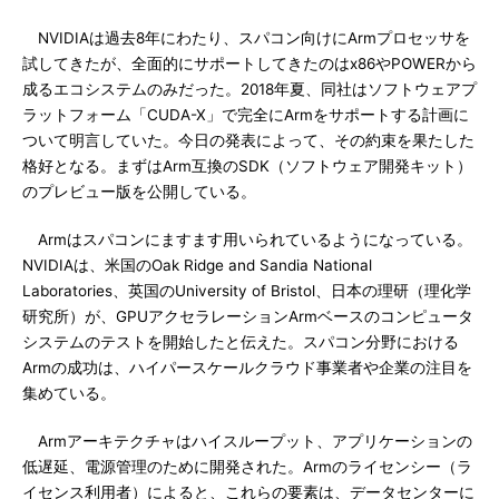
NVIDIAは過去8年にわたり、スパコン向けにArmプロセッサを
試してきたが、全面的にサポートしてきたのはx86やPOWERから
成るエコシステムのみだった。2018年夏、同社はソフトウェアプ
ラットフォーム「CUDA-X」で完全にArmをサポートする計画に
ついて明言していた。今日の発表によって、その約束を果たした
格好となる。まずはArm互換のSDK（ソフトウェア開発キット）
のプレビュー版を公開している。
Armはスパコンにますます用いられているようになっている。
NVIDIAは、米国のOak Ridge and Sandia National
Laboratories、英国のUniversity of Bristol、日本の理研（理化学
研究所）が、GPUアクセラレーションArmベースのコンピュータ
システムのテストを開始したと伝えた。スパコン分野における
Armの成功は、ハイパースケールクラウド事業者や企業の注目を
集めている。
Armアーキテクチャはハイスループット、アプリケーションの
低遅延、電源管理のために開発された。Armのライセンシー（ラ
イセンス利用者）によると、これらの要素は、データセンターに