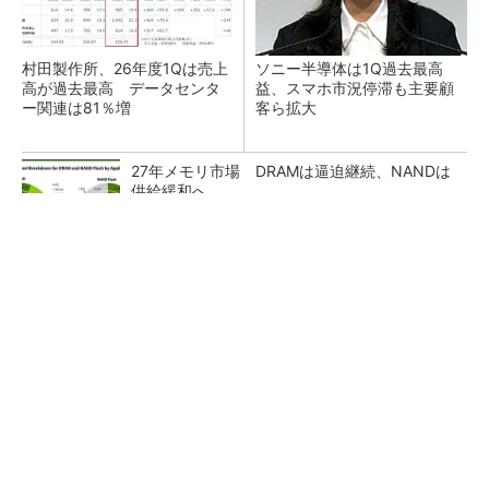
村田製作所、26年度1Qは売上
ソニー半導体は1Q過去最高
高が過去最高 データセンタ
益、スマホ市況停滞も主要顧
ー関連は81％増
客ら拡大
27年メモリ市場 DRAMは逼迫継続、NANDは
供給緩和へ
マイクロン、AI需要で広島工場増強へ起工式
1.5兆円投資
ルネサス、26年2Qは増収増益 データセンタ
ー需要強く「供給はパツパツ」