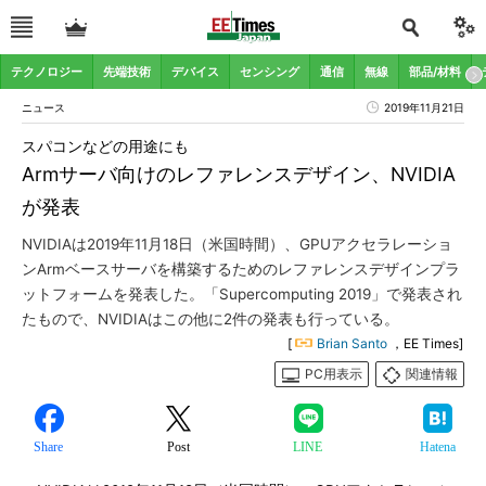
テクノロジー
先端技術
デバイス
センシング
通信
無線
部品/材料
ニュース
2019年11月21日
スパコンなどの用途にも
Armサーバ向けのレファレンスデザイン、NVIDIA
が発表
NVIDIAは2019年11月18日（米国時間）、GPUアクセラレーショ
ンArmベースサーバを構築するためのレファレンスデザインプラ
ットフォームを発表した。「Supercomputing 2019」で発表され
たもので、NVIDIAはこの他に2件の発表も行っている。
[
Brian Santo
，EE Times]
PC用表示
関連情報
Share
Post
LINE
Hatena