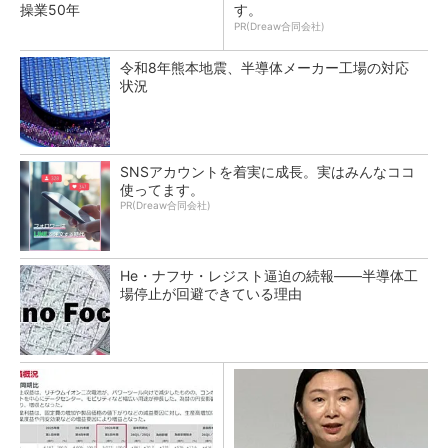
操業50年
す。
PR(Dreaw合同会社)
令和8年熊本地震、半導体メーカー工場の対応
状況
SNSアカウントを着実に成長。実はみんなココ
使ってます。
PR(Dreaw合同会社)
He・ナフサ・レジスト逼迫の続報――半導体工
場停止が回避できている理由