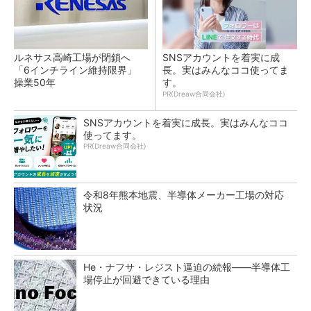
ルネサス高崎工場が閉鎖へ
SNSアカウントを着実に成
「6インチライン維持限界」
長。実はみんなココ使ってま
操業50年
す。
PR(Dreaw合同会社)
SNSアカウントを着実に成長。実はみんなココ
使ってます。
PR(Dreaw合同会社)
令和8年熊本地震、半導体メーカー工場の対応
状況
He・ナフサ・レジスト逼迫の続報――半導体工
場停止が回避できている理由