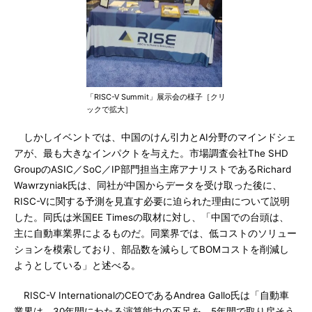
「RISC-V Summit」展示会の様子［クリ
ックで拡大］
しかしイベントでは、中国のけん引力とAI分野のマインドシェ
アが、最も大きなインパクトを与えた。市場調査会社The SHD
GroupのASIC／SoC／IP部門担当主席アナリストであるRichard
Wawrzyniak氏は、同社が中国からデータを受け取った後に、
RISC-Vに関する予測を見直す必要に迫られた理由について説明
した。同氏は米国EE Timesの取材に対し、「中国での台頭は、
主に自動車業界によるものだ。同業界では、低コストのソリュー
ションを模索しており、部品数を減らしてBOMコストを削減し
ようとしている」と述べる。
RISC-V InternationalのCEOであるAndrea Gallo氏は「自動車
業界は、30年間にわたる演算能力の不足を、5年間で取り戻そう