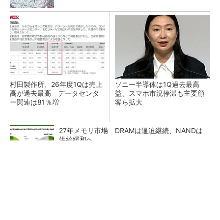
村田製作所、26年度1Qは売上
ソニー半導体は1Q過去最高
高が過去最高 データセンタ
益、スマホ市況停滞も主要顧
ー関連は81％増
客ら拡大
27年メモリ市場 DRAMは逼迫継続、NANDは
供給緩和へ
マイクロン、AI需要で広島工場増強へ起工式
1.5兆円投資