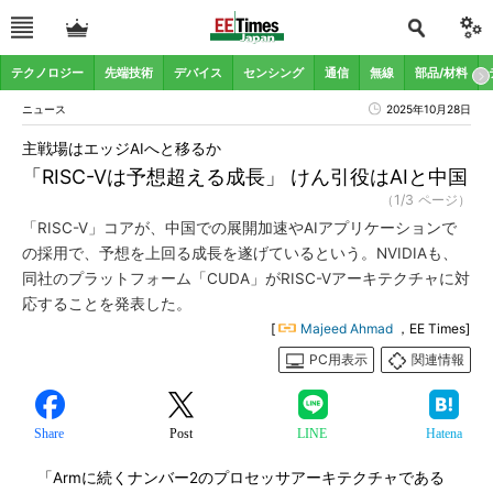
テクノロジー
先端技術
デバイス
センシング
通信
無線
部品/材料
ニュース
2025年10月28日
主戦場はエッジAIへと移るか
「RISC-Vは予想超える成長」 けん引役はAIと中国
（1/3 ページ）
「RISC-V」コアが、中国での展開加速やAIアプリケーションで
の採用で、予想を上回る成長を遂げているという。NVIDIAも、
同社のプラットフォーム「CUDA」がRISC-Vアーキテクチャに対
応することを発表した。
[
Majeed Ahmad
，EE Times]
PC用表示
関連情報
Share
Post
LINE
Hatena
「Armに続くナンバー2のプロセッサアーキテクチャである