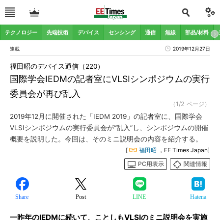
テクノロジー
先端技術
デバイス
センシング
通信
無線
部品/材料
連載
2019年12月27日
福田昭のデバイス通信（220）
国際学会IEDMの記者室にVLSIシンポジウムの実行
委員会が再び乱入
（1/2 ページ）
2019年12月に開催された「IEDM 2019」の記者室に、国際学会
VLSIシンポジウムの実行委員会が“乱入”し、シンポジウムの開催
概要を説明した。今回は、そのミニ説明会の内容を紹介する。
[
福田昭
，EE Times Japan]
PC用表示
関連情報
Share
Post
LINE
Hatena
一昨年のIEDMに続いて、ことしもVLSIのミニ説明会を実施