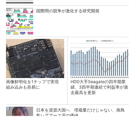
国際間の競争が激化する研究開発
画像鮮明化を1チップで実現
HDD大手Seagateの四半期業
組み込みも容易に
績、3四半期連続で利益率が過
去最高を更新
日本を資源大国へ 埋蔵量だけじゃない、南鳥
島レアアース泥の価値