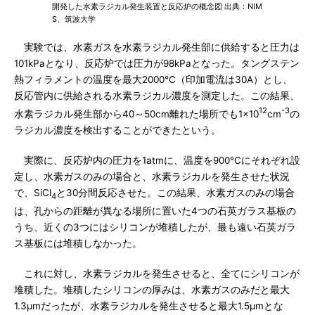
開発した水素ラジカル発生装置と反応炉の概念図 出典：NIM
S、筑波大学
実験では、水素ガスを水素ラジカル発生部に供給すると圧力は
101kPaとなり、反応炉では圧力が98kPaとなった。タングステン
熱フィラメントの温度を最大2000℃（印加電流は30A）とし、
反応管内に供給される水素ラジカル濃度を測定した。この結果、
12
-3
水素ラジカル発生部から40～50cm離れた場所でも1×10
cm
の
ラジカル濃度を検出することができたという。
実際に、反応炉内の圧力を1atmに、温度を900℃にそれぞれ設
定し、水素ガスのみの場合と、水素ラジカルを発生させた状況
で、SiCl
と30分間反応させた。この結果、水素ガスのみの場合
4
は、孔からの距離が異なる場所に置いた4つの石英ガラス基板の
うち、近くの3つにはシリコンが堆積したが、最も遠い石英ガラ
ス基板には堆積しなかった。
これに対し、水素ラジカルを発生させると、全てにシリコンが
堆積した。堆積したシリコンの厚みは、水素ガスのみだと最大
1.3μmだったが、水素ラジカルを発生させると最大1.5μmとな