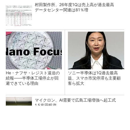
村田製作所、26年度1Qは売上高が過去最高
データセンター関連は81％増
He・ナフサ・レジスト逼迫の
ソニー半導体は1Q過去最高
続報――半導体工場停止が回
益、スマホ市況停滞も主要顧
避できている理由
客ら拡大
マイクロン、AI需要で広島工場増強へ起工式
1.5兆円投資