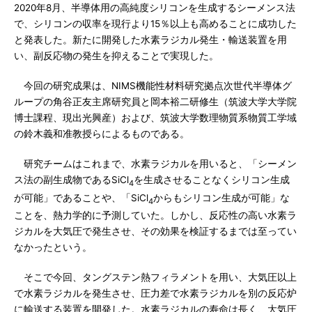
2020年8月、半導体用の高純度シリコンを生成するシーメンス法
で、シリコンの収率を現行より15％以上も高めることに成功した
と発表した。新たに開発した水素ラジカル発生・輸送装置を用
い、副反応物の発生を抑えることで実現した。
今回の研究成果は、NIMS機能性材料研究拠点次世代半導体グ
ループの角谷正友主席研究員と岡本裕二研修生（筑波大学大学院
博士課程、現出光興産）および、筑波大学数理物質系物質工学域
の鈴木義和准教授らによるものである。
研究チームはこれまで、水素ラジカルを用いると、「シーメン
ス法の副生成物であるSiCl
を生成させることなくシリコン生成
4
が可能」であることや、「SiCl
からもシリコン生成が可能」な
4
ことを、熱力学的に予測していた。しかし、反応性の高い水素ラ
ジカルを大気圧で発生させ、その効果を検証するまでは至ってい
なかったという。
そこで今回、タングステン熱フィラメントを用い、大気圧以上
で水素ラジカルを発生させ、圧力差で水素ラジカルを別の反応炉
に輸送する装置を開発した。水素ラジカルの寿命は長く、大気圧