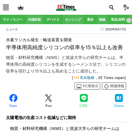
テクノロジー
先端技術
デバイス
センシング
通信
無線
部品/材料
ニュース
2020年8月17日
水素ラジカル発生・輸送装置を開発
半導体用高純度シリコンの収率を15％以上も改善
物質・材料研究機構（NIMS）と筑波大学らの研究チームは、半
導体用の高純度シリコンを生成するシーメンス法で、シリコンの
収率を現行より15％以上も高めることに成功した。
[
馬本隆綱
，EE Times Japan]
PC用表示
関連情報
Share
Post
LINE
Hatena
太陽電池の生産コスト低減などに期待
物質・材料研究機構（NIMS）と筑波大学らの研究チームは