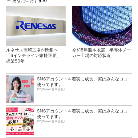
あなたにおすすめ
ルネサス高崎工場が閉鎖へ
令和8年熊本地震、半導体メー
「6インチライン維持限界」
カー工場の対応状況
操業50年
SNSアカウントを着実に成長。実はみんなココ
使ってます。
PR(Dreaw合同会社)
SNSアカウントを着実に成長。実はみんなココ
使ってます。
PR(Dreaw合同会社)