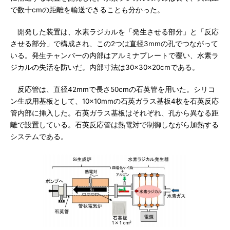
で数十cmの距離を輸送できることも分かった。
開発した装置は、水素ラジカルを「発生させる部分」と「反応
させる部分」で構成され、この2つは直径3mmの孔でつながって
いる。発生チャンバーの内部はアルミナプレートで覆い、水素ラ
ジカルの失活を防いだ。内部寸法は30×30×20cmである。
反応管は、直径42mmで長さ50cmの石英管を用いた。シリコ
ン生成用基板として、10×10mmの石英ガラス基板4枚を石英反応
管内部に挿入した。石英ガラス基板はそれぞれ、孔から異なる距
離で設置している。石英反応管は熱電対で制御しながら加熱する
システムである。