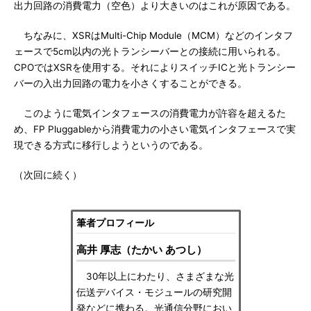
出力回路の消費電力（空色）より大きいのはこれが原因である。
ちなみに、XSRはMulti-Chip Module（MCM）などのインタフ
ェースで5cm以内の光トランシーバーとの接続に用いられる。
CPOではXSRを使用する。それによりスイッチICと光トランシー
バーの入出力回路の電力を小さくすることができる。
このように電気インタフェースの消費電力が許容を超えるた
め、FP Pluggableから消費電力の小さい電気インタフェースで実
現できる方式に移行しようというのである。
（次回に続く）
筆者プロフィール
高井 厚志（たかい あつし）
30年以上にわたり、さまざまな光
伝送デバイス・モジュールの研究開
発などに携わる。光通信分野におい