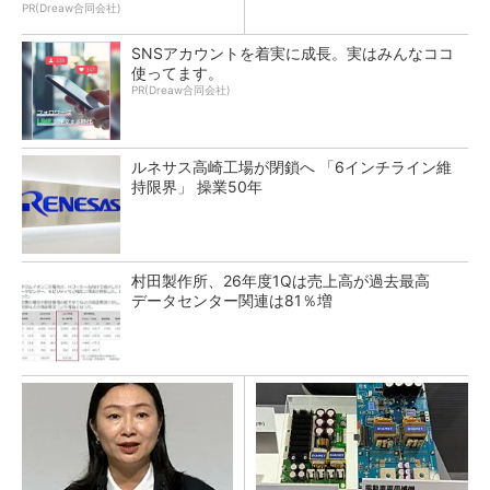
PR(Dreaw合同会社)
SNSアカウントを着実に成長。実はみんなココ
使ってます。
PR(Dreaw合同会社)
ルネサス高崎工場が閉鎖へ 「6インチライン維
持限界」 操業50年
村田製作所、26年度1Qは売上高が過去最高
データセンター関連は81％増