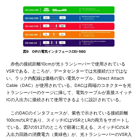
図9 OIFの電気インタフェースCEI-56G
赤色の接続距離10cmが光トランシーバーで使用されている
VSRである。ところが、データセンターでは光接続だけではな
い。ラック内配線は価格の安い電気ケーブル、Direct Attach
Cable（DAC）が使用されている。DACは両端のコネクターを光
トランシーバーのケージに挿して、電気ケーブルが直接スイッチ
ICの入出力に接続されて使用できるように設計されている。
このDACのインタフェースが、紫色で示されている接続距離
100cmのLRであり、スイッチICはVSRとLRの両方をサポートし
ている。図7の51.2Tのところで顕著に見える、スイッチICのLR
入出力回路の消費電力（黄緑色）が、光トランシーバーのVSR入