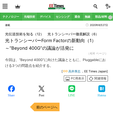
テクノロジー
先端技術
デバイス
センシング
通信
無線
部品/材料
連載
2020年8月27日
光伝送技術を知る（12） 光トランシーバー徹底解説（6）
光トランシーバーForm Factorの新動向（1）
～“Beyond 400G”の議論が活発に
（4/4 ページ）
今回は、“Beyond 400G”に向けた議論とともに、Pluggableにお
ける3つの問題点を紹介する。
[
高井厚志
，EE Times Japan]
PC用表示
関連情報
Share
Post
LINE
Hatena
前のページへ