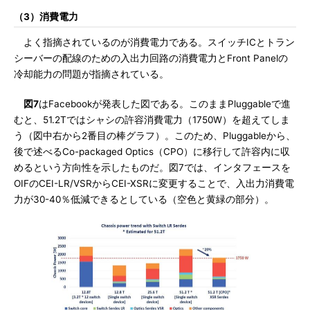
（3）消費電力
よく指摘されているのが消費電力である。スイッチICとトラン
シーバーの配線のための入出力回路の消費電力とFront Panelの
冷却能力の問題が指摘されている。
図7
はFacebookが発表した図である。このままPluggableで進
むと、51.2Tではシャシの許容消費電力（1750W）を超えてしま
う（図中右から2番目の棒グラフ）。このため、Pluggableから、
後で述べるCo-packaged Optics（CPO）に移行して許容内に収
めるという方向性を示したものだ。図7では、インタフェースを
OIFのCEI-LR/VSRからCEI-XSRに変更することで、入出力消費電
力が30-40％低減できるとしている（空色と黄緑の部分）。