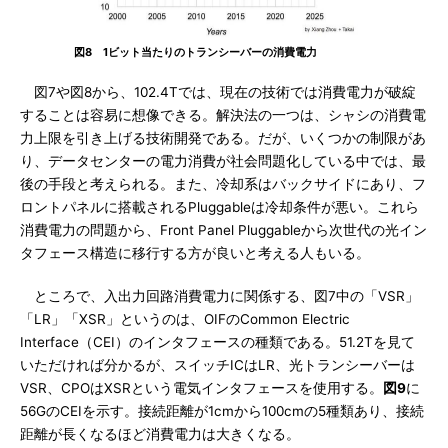
図8 1ビット当たりのトランシーバーの消費電力
図7や図8から、102.4Tでは、現在の技術では消費電力が破綻
することは容易に想像できる。解決法の一つは、シャシの消費電
力上限を引き上げる技術開発である。だが、いくつかの制限があ
り、データセンターの電力消費が社会問題化している中では、最
後の手段と考えられる。また、冷却系はバックサイドにあり、フ
ロントパネルに搭載されるPluggableは冷却条件が悪い。これら
消費電力の問題から、Front Panel Pluggableから次世代の光イン
タフェース構造に移行する方が良いと考える人もいる。
ところで、入出力回路消費電力に関係する、図7中の「VSR」
「LR」「XSR」というのは、OIFのCommon Electric
Interface（CEI）のインタフェースの種類である。51.2Tを見て
いただければ分かるが、スイッチICはLR、光トランシーバーは
VSR、CPOはXSRという電気インタフェースを使用する。
図9
に
56GのCEIを示す。接続距離が1cmから100cmの5種類あり、接続
距離が長くなるほど消費電力は大きくなる。