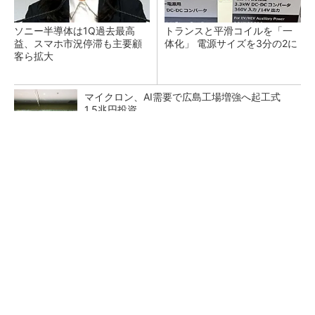
ソニー半導体は1Q過去最高
トランスと平滑コイルを「一
益、スマホ市況停滞も主要顧
体化」 電源サイズを3分の2に
客ら拡大
マイクロン、AI需要で広島工場増強へ起工式
1.5兆円投資
He・ナフサ・レジスト逼迫の続報――半導体工
場停止が回避できている理由
中国最大のDRAMメーカーCXMTがIPOへ 増
産とHBM開発で存在感