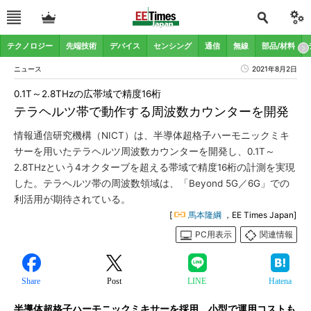
テクノロジー
先端技術
デバイス
センシング
通信
無線
部品/材料
ニュース
2021年8月2日
0.1T～2.8THzの広帯域で精度16桁
テラヘルツ帯で動作する周波数カウンターを開発
情報通信研究機構（NICT）は、半導体超格子ハーモニックミキ
サーを用いたテラヘルツ周波数カウンターを開発し、0.1T～
2.8THzという4オクターブを超える帯域で精度16桁の計測を実現
した。テラヘルツ帯の周波数領域は、「Beyond 5G／6G」での
利活用が期待されている。
[
馬本隆綱
，EE Times Japan]
PC用表示
関連情報
Share
Post
LINE
Hatena
半導体超格子ハーモニックミキサーを採用、小型で運用コストも