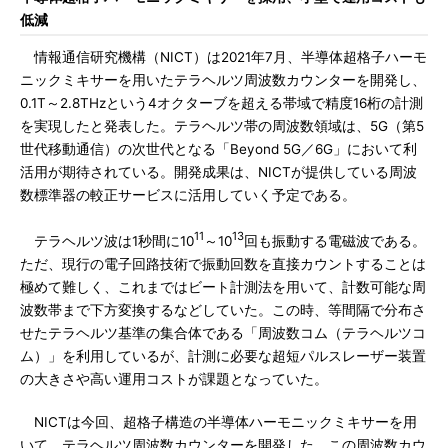
低減
情報通信研究機構（NICT）は2021年7月、半導体超格子ハーモ
ニックミキサーを用いたテラヘルツ周波数カウンターを開発し、
0.1T～2.8THzという4オクターブを超える帯域で精度16桁の計測
を実現したと発表した。テラヘルツ帯の周波数領域は、5G（第5
世代移動通信）の次世代となる「Beyond 5G／6G」において利
活用が期待されている。開発成果は、NICTが提供している周波
数標準器の較正サービスに活用していく予定である。
11
13
テラヘルツ波は1秒間に10
～10
回も振動する電磁波である。
ただ、現行の電子回路技術で振動回数を直接カウントすることは
極めて難しく、これまではビート計測法を用いて、計数可能な周
波数帯まで下方変換するなどしていた。この時、等間隔で分布さ
せたテラヘルツ基準の集合体である「周波数コム（テラヘルツコ
ム）」を利用しているが、計測に必要な超短パルスレーザー装置
の大きさや高い運用コストが課題となっていた。
NICTは今回、超格子構造の半導体ハーモニックミキサーを用
いて、テラヘルツ周波数カウンターを開発した。この周波数カウ