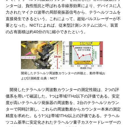
ンターは、負性抵抗と呼ばれる非線形効果により、デバイスに入
力されたマイクロ波帯の局部発振器信号から、テラヘルツコムを
直接発生できるという。これによって、超短パルスレーザーが不
要となった。NICTによれば、従来型計測システムに比べ、装置
の占有面積は約40分の1に縮小できたという。
開発したテラヘルツ周波数カウンターの外観と、動作帯域お
よび計測精度 出典：NICT
開発したテラヘルツ周波数カウンターの測定性能は、2つの評
価系を用いて確認した。1つは帯域1THz以下の評価である。安定
度が高いテラヘルツ発振器の周波数を、2台のテラヘルツカウン
ターで同時計測し、これらの周波数差からカウンター本来の測定
精度を求めた。もう1つは帯域1THz以上の評価である。テラヘル
ツコム基準に安定化されたテラヘルツ量子カスケードレーザーの