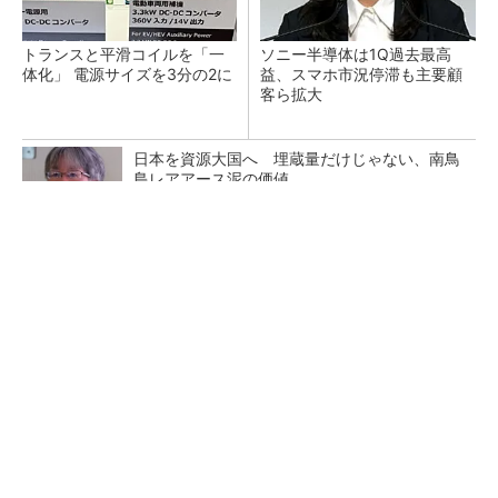
トランスと平滑コイルを「一
ソニー半導体は1Q過去最高
体化」 電源サイズを3分の2に
益、スマホ市況停滞も主要顧
客ら拡大
日本を資源大国へ 埋蔵量だけじゃない、南鳥
島レアアース泥の価値
三菱電機、第5世代SiC MOSFETの核 オン抵
抗25％減の独自構造
マイクロン、AI需要で広島工場増強へ起工式
1.5兆円投資