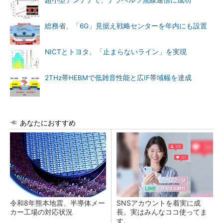
超小型アンテナで、テラヘルツ無線通信に成功
総務省、「6G」見据え戦略センターを年内にも設置
NICTとトヨタ、「止まらないライン」を実現
2THz帯HEBMで低雑音性能と広IF帯域幅を達成
あなたにおすすめ
令和8年熊本地震、半導体メー
SNSアカウントを着実に成
カー工場の対応状況
長。実はみんなココ使ってま
す。