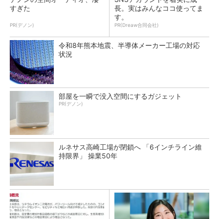
すぎた
長。実はみんなココ使ってま
す。
PR(デノン)
PR(Dreaw合同会社)
令和8年熊本地震、半導体メーカー工場の対応
状況
部屋を一瞬で没入空間にするガジェット
PR(デノン)
ルネサス高崎工場が閉鎖へ 「6インチライン維
持限界」 操業50年