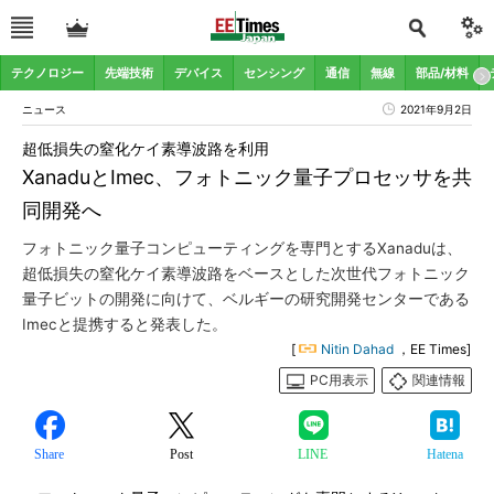
テクノロジー
先端技術
デバイス
センシング
通信
無線
部品/材料
ニュース
2021年9月2日
超低損失の窒化ケイ素導波路を利用
XanaduとImec、フォトニック量子プロセッサを共
同開発へ
フォトニック量子コンピューティングを専門とするXanaduは、
超低損失の窒化ケイ素導波路をベースとした次世代フォトニック
量子ビットの開発に向けて、ベルギーの研究開発センターである
Imecと提携すると発表した。
[
Nitin Dahad
，EE Times]
PC用表示
関連情報
Share
Post
LINE
Hatena