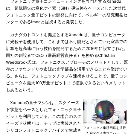
フォトニック量子コンピューティングを専門とするXanadu
は、超低損失の窒化ケイ素（SiN）導波路をベースとした次世代
フォトニック量子ビットの開発に向けて、ベルギーの研究開発セ
ンターであるImecと提携すると発表した。
カナダのトロントを拠点とするXanaduは、量子コンピュータ
に光粒子を使用して、これまでは不可能だとされていた室温での
計算を超高速に行う技術を開発するために2016年に設立された。
同社の創設者でCEO（最高経営責任者）を務めるChristian
Weedbrook氏は、フォトニクスアプローチのメリットとして、既
存のファウンドリや市販の光学部品を活用できることを挙げてい
る。さらに、フォトニックチップを連携させることで、量子コン
ピュータを最大100万量子ビットまで拡張できるというメリット
もあるという。
Xanaduの量子マシンは、スクイーズ
ド状態をベースとしたフォトニック量子
ビットを利用している。この場合のスク
イーズド状態とは、チップに実装された
フォトニクス集積回路を搭載
シリコンフォトニックデバイスで生成さ
した窒化ケイ素ウエハー 出