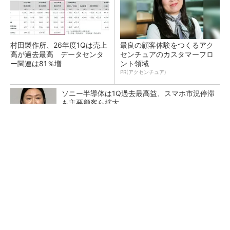
村田製作所、26年度1Qは売上
最良の顧客体験をつくるアク
高が過去最高 データセンタ
センチュアのカスタマーフロ
ー関連は81％増
ント領域
PR(アクセンチュア)
ソニー半導体は1Q過去最高益、スマホ市況停滞
も主要顧客ら拡大
トランスと平滑コイルを「一体化」 電源サイズ
を3分の2に
マイクロン、AI需要で広島工場増強へ起工式
1.5兆円投資