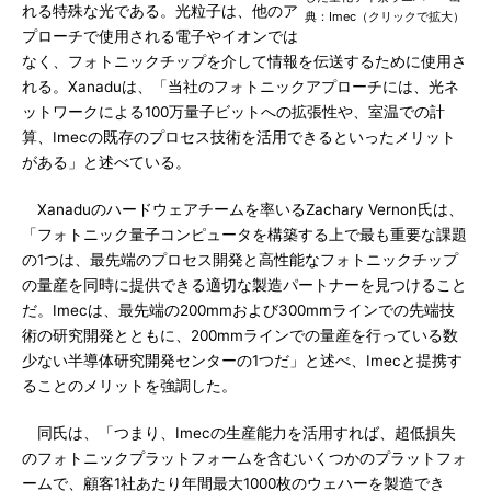
れる特殊な光である。光粒子は、他のア
典：Imec（クリックで拡大）
プローチで使用される電子やイオンでは
なく、フォトニックチップを介して情報を伝送するために使用さ
れる。Xanaduは、「当社のフォトニックアプローチには、光ネ
ットワークによる100万量子ビットへの拡張性や、室温での計
算、Imecの既存のプロセス技術を活用できるといったメリット
がある」と述べている。
Xanaduのハードウェアチームを率いるZachary Vernon氏は、
「フォトニック量子コンピュータを構築する上で最も重要な課題
の1つは、最先端のプロセス開発と高性能なフォトニックチップ
の量産を同時に提供できる適切な製造パートナーを見つけること
だ。Imecは、最先端の200mmおよび300mmラインでの先端技
術の研究開発とともに、200mmラインでの量産を行っている数
少ない半導体研究開発センターの1つだ」と述べ、Imecと提携す
ることのメリットを強調した。
同氏は、「つまり、Imecの生産能力を活用すれば、超低損失
のフォトニックプラットフォームを含むいくつかのプラットフォ
ームで、顧客1社あたり年間最大1000枚のウェハーを製造でき