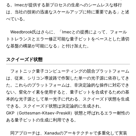
る。Imecが提供する新プロセスの生産へのシームレスな移行
は、当社の技術の迅速なスケールアップに特に重要である」と述
べている。
Weedbrook氏はさらに、「Imecとの提携によって、フォール
トトレランスとエラー修正可能な量子ビットをベースとした適切
な基盤の構築が可能になる」と付け加えた。
スクイーズド状態
フォトニック量子コンピューティングの競合プラットフォーム
は、従来、シリコン導波路で作製した単一の光子源に依存してき
た。これらのプラットフォームは、非決定論的な操作に対応でき
ない。窒化ケイ素を使用すると、量子ビットを合成するための基
本的な光子源として単一光子に代わる、スクイーズド状態を生成
できる。スクイーズド状態は決定論的に生成され、
GKP（Gottesman-Kitaev-Preskill）状態と呼ばれるエラー耐性の
ある量子ビットの生成に利用できる。
同アプローチは、Xanaduのアーキテクチャで多重化して実装