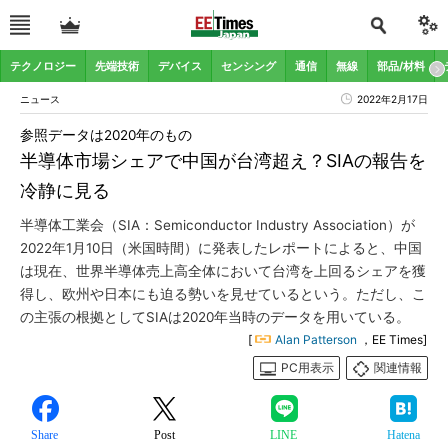
テクノロジー
先端技術
デバイス
センシング
通信
無線
部品/材料
ニュース
2022年2月17日
参照データは2020年のもの
半導体市場シェアで中国が台湾超え？SIAの報告を
冷静に見る
半導体工業会（SIA：Semiconductor Industry Association）が
2022年1月10日（米国時間）に発表したレポートによると、中国
は現在、世界半導体売上高全体において台湾を上回るシェアを獲
得し、欧州や日本にも迫る勢いを見せているという。ただし、こ
の主張の根拠としてSIAは2020年当時のデータを用いている。
[
Alan Patterson
，EE Times]
PC用表示
関連情報
Share
Post
LINE
Hatena