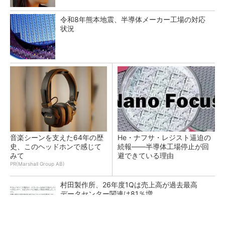
令和8年熊本地震、半導体メーカー工場の対応
状況
音楽シーンを支えた64年の歴
He・ナフサ・レジスト逼迫の
史、このヘッドホンで感じて
続報――半導体工場停止が回
みて
避できている理由
PR(Marshall Group AB)
村田製作所、26年度1Qは売上高が過去最高
データセンター関連は81％増