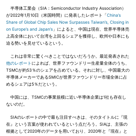
半導体工業会（SIA：Semiconductor Industry Association）
が2022年1月10日（米国時間）に発表したレポート「
China’s
Share of Global Chip Sales Now Surpasses Taiwan’s, Closing in
on Europe’s and Japan’s
」によると、中国は現在、世界半導体売
上高全体において台湾を上回るシェアを獲得し、欧州や日本にも
迫る勢いを見せているという。
これは非常に驚くべきことではないだろうか。最近発表された
他のレポート
によれば、世界ファウンドリー生産量全体のうち、
TSMCが約53％のシェアを占めている。それに対し、中国最大の
半導体メーカーであるSMICが世界ファウンドリー市場全体に占
めるシェアは5％だという。
中国には、TSMCの事業規模に近い半導体企業は1社も存在し
ないのだ。
SIAのレポートの中で最も注目すべきは、そのタイトルに『現
在』という言葉が使われているという点だろう。SIAは、主張の
根拠として2020年のデータを用いており、2020年と『現在』と