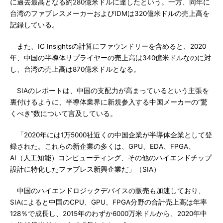
に過去最高となる約280億米ドルに達したという。一方、同年に
台湾のファブレスメーカーおよびIDMは320億米ドルの売上高を
記録している。
また、IC Insightsの計算にファウンドリーを含めると、2020
年、中国の半導体サプライヤーの売上高は340億米ドルなのに対
し、台湾の売上高は870億米ドルとなる。
SIAのレポートは、中国の支配力が高まっているという主張を
裏付けるように、半導体業界に新規参入する中国メーカーの“驚
くべき”数について言及している。
「2020年には1万5000社近くの中国企業が半導体企業として登
録された。これらの新企業の多くは、GPU、EDA、FPGA、
AI（人工知能）コンピューティング、その他のハイエンドチップ
設計に特化したファブレス新興企業だ」（SIA）
中国のハイエンドロジックデバイスの販売も加速しており、
SIAによると中国のCPU、GPU、FPGA分野の合計売上高は年率
128％で成長し、2015年のわずか6000万米ドルから、2020年中