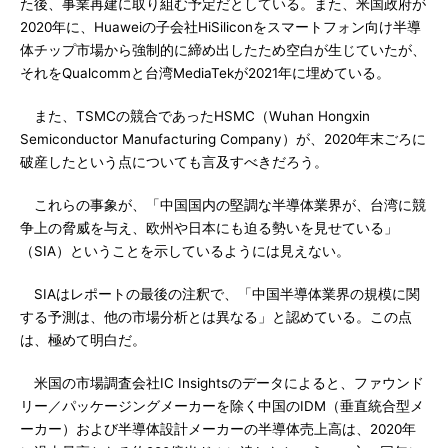
た後、事業再建に取り組む予定だとしている。また、米国政府が
2020年に、Huaweiの子会社HiSiliconをスマートフォン向け半導
体チップ市場から強制的に締め出したため空白が生じていたが、
それをQualcommと台湾MediaTekが2021年に埋めている。
また、TSMCの競合であったHSMC（Wuhan Hongxin
Semiconductor Manufacturing Company）が、2020年末ごろに
破産したという点についても言及すべきだろう。
これらの事象が、「中国国内の堅調な半導体業界が、台湾に競
争上の脅威を与え、欧州や日本にも迫る勢いを見せている」
（SIA）ということを示しているようには見えない。
SIAはレポートの最後の注釈で、「中国半導体業界の規模に関
する予測は、他の市場分析とは異なる」と認めている。この点
は、極めて明白だ。
米国の市場調査会社IC Insightsのデータによると、ファウンド
リー／パッケージングメーカーを除く中国のIDM（垂直統合型メ
ーカー）および半導体設計メーカーの半導体売上高は、2020年