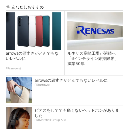
あなたにおすすめ
arrowsの頑丈さがとんでもな
ルネサス高崎工場が閉鎖へ
いレベルに
「6インチライン維持限界」
操業50年
PR(arrows)
arrowsの頑丈さがとんでもないレベルに
PR(arrows)
ピアスをしてても痛くないヘッドホンがありま
した
PR(Marshall Group AB)