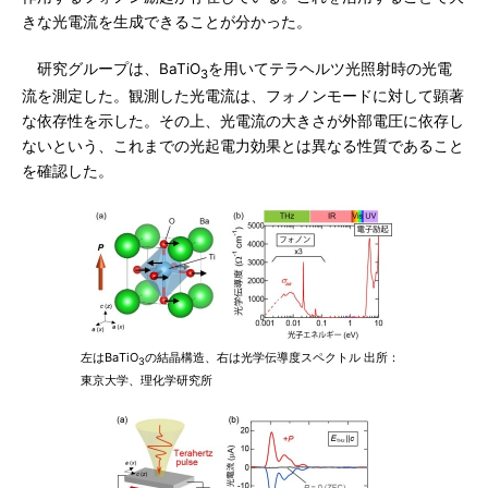
きな光電流を生成できることが分かった。
研究グループは、BaTiO
を用いてテラヘルツ光照射時の光電
3
流を測定した。観測した光電流は、フォノンモードに対して顕著
な依存性を示した。その上、光電流の大きさが外部電圧に依存し
ないという、これまでの光起電力効果とは異なる性質であること
を確認した。
左はBaTiO
の結晶構造、右は光学伝導度スペクトル 出所：
3
東京大学、理化学研究所