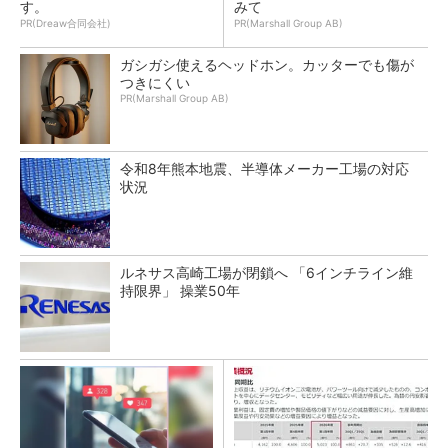
す。
みて
PR(Dreaw合同会社)
PR(Marshall Group AB)
ガシガシ使えるヘッドホン。カッターでも傷が
つきにくい
PR(Marshall Group AB)
令和8年熊本地震、半導体メーカー工場の対応
状況
ルネサス高崎工場が閉鎖へ 「6インチライン維
持限界」 操業50年