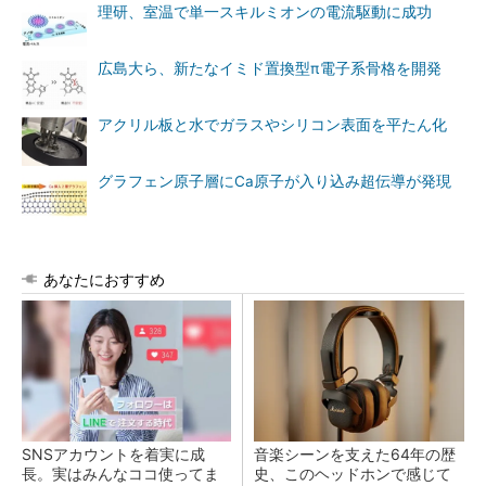
理研、室温で単一スキルミオンの電流駆動に成功
広島大ら、新たなイミド置換型π電子系骨格を開発
アクリル板と水でガラスやシリコン表面を平たん化
グラフェン原子層にCa原子が入り込み超伝導が発現
あなたにおすすめ
SNSアカウントを着実に成
音楽シーンを支えた64年の歴
長。実はみんなココ使ってま
史、このヘッドホンで感じて