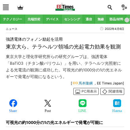
テクノロジー
先端技術
デバイス
センシング
通信
無線
部品/材料
ニュース
2022年4月6日
強誘電体のフォノン励起を活用
東京大ら、テラヘルツ領域の光起電力効果を観測
東京大学と理化学研究所らの研究グループは、強誘電体
「BaTiO3（チタン酸バリウム）」を用い、テラヘルツ光照射に
よる光電流の観測に成功した。可視光の約1000分の1の光エネル
ギーで発電が可能になるという。
[
馬本隆綱
，EE Times Japan]
PC用表示
関連情報
Share
Post
LINE
Hatena
可視光の約1000分の1の光エネルギーで発電が可能に