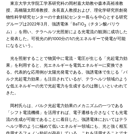
東京大学大学院工学系研究科の岡村嘉大助教や森本高裕准教
授、高橋陽太郎准教授、永長直人教授および、理化学研究所創発
物性科学研究センターの十倉好紀センター長らを中心とする研究
グループは2022年3月、強誘電体「BaTiO
（チタン酸バリウ
3
ム）」を用い、テラヘルツ光照射による光電流の観測に成功した
と発表した。可視光の約1000分の1の光エネルギーで発電が可能
になるという。
光を照射することで物質中に電流・電圧が生じる「光起電力効
果」を利用すると、光エネルギーを電気エネルギーに変換でき
る。代表的な応用例が太陽光発電である。強誘電体で生じる「バ
ルク光起電力効果」も注目されているが、テラヘルツ領域のよう
な低エネルギーの光で光起電力を生成するのは難しいといわれて
きた。
岡村氏らは、バルク光起電力効果のメカニズムの一つである
「シフト電流機構」を活用すれば、電子遷移を介さなくても光電
流の生成が可能であることに着目した。強誘電体においてはテラ
ヘルツ帯のように極めて低いエネルギー領域にも、光と強く相互
作用するフォノン励起が存在している。これを活用することで大