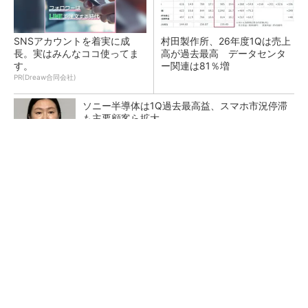
SNSアカウントを着実に成
村田製作所、26年度1Qは売上
長。実はみんなココ使ってま
高が過去最高 データセンタ
す。
ー関連は81％増
PR(Dreaw合同会社)
ソニー半導体は1Q過去最高益、スマホ市況停滞
も主要顧客ら拡大
トランスと平滑コイルを「一体化」 電源サイズ
を3分の2に
マイクロン、AI需要で広島工場増強へ起工式
1.5兆円投資