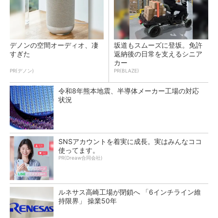
デノンの空間オーディオ、凄
坂道もスムーズに登坂。免許
すぎた
返納後の日常を支えるシニア
カー
PR(デノン)
PR(BLAZE)
令和8年熊本地震、半導体メーカー工場の対応
状況
SNSアカウントを着実に成長。実はみんなココ
使ってます。
PR(Dreaw合同会社)
ルネサス高崎工場が閉鎖へ 「6インチライン維
持限界」 操業50年