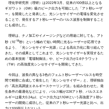
理化学研究所（理研）は2022年3月、従来の100倍以上となる
ギガワット（GW）級のピーク出力を可能にした「アト秒レーザ
ー」を開発したと発表した。光シンセサイザーの電場を変化させ
ることで、発生するアト秒レーザーのパルス波形を制御すること
にも成功した。
理研は、ナノ加工やイメージングなどの用途に対しても、アト
-18
秒（10
秒）という極めて短い時間に光るレーザーが応用でき
るよう、「光シンセサイザー光源」による高出力化に取り組んで
きた。その成果としてこれまで、光シンセサイザーを実現するた
めの基本技術「電場制御法」や、ピーク出力が2.6テラワット
（TW）の高強度光シンセサイザーを開発してきた。
今回は、波長の異なる3色のフェムト秒レーザーパルスを時空
間で精密に合成して発生した「光シンセサイザー」と、理研独自
の「高次高調波エネルギースケーリング法」を組み合わせた。発
生条件の最適化などにより、パルス幅が226アト秒、パルスエネ
ルギーは最大0.24μJ、ピーク出力は1.1GWという高強度アト秒レ
ーザーの開発に成功した。従来のアト秒レーザー光源と比べ、出
力は100倍以上だという。