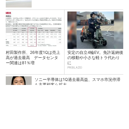
村田製作所、26年度1Qは売上
安定の自立4輪EV。免許返納後
高が過去最高 データセンタ
の移動や小さな軽トラ代わり
ー関連は81％増
に
PR(BLAZE)
ソニー半導体は1Q過去最高益、スマホ市況停滞
も主要顧客ら拡大
トランスと平滑コイルを「一体化」 電源サイズ
を3分の2に