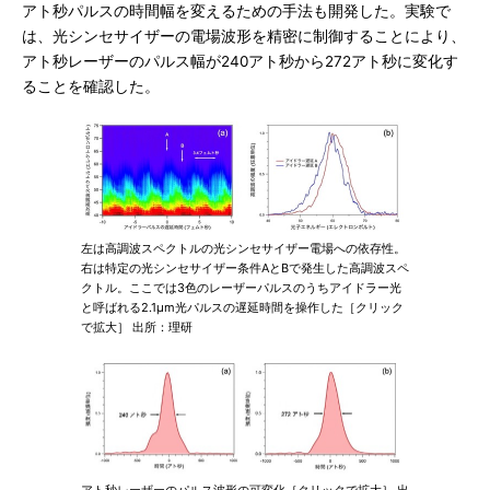
アト秒パルスの時間幅を変えるための手法も開発した。実験で
は、光シンセサイザーの電場波形を精密に制御することにより、
アト秒レーザーのパルス幅が240アト秒から272アト秒に変化す
ることを確認した。
左は高調波スペクトルの光シンセサイザー電場への依存性。
右は特定の光シンセサイザー条件AとBで発生した高調波スペ
クトル。ここでは3色のレーザーパルスのうちアイドラー光
と呼ばれる2.1μm光パルスの遅延時間を操作した［クリック
で拡大］ 出所：理研
アト秒レーザーのパルス波形の可変化［クリックで拡大］ 出