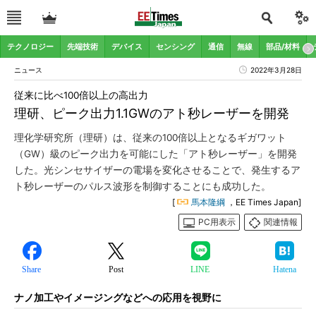
テクノロジー
先端技術
デバイス
センシング
通信
無線
部品/材料
ニュース
2022年3月28日
従来に比べ100倍以上の高出力
理研、ピーク出力1.1GWのアト秒レーザーを開発
理化学研究所（理研）は、従来の100倍以上となるギガワット
（GW）級のピーク出力を可能にした「アト秒レーザー」を開発
した。光シンセサイザーの電場を変化させることで、発生するア
ト秒レーザーのパルス波形を制御することにも成功した。
[
馬本隆綱
，EE Times Japan]
PC用表示
関連情報
Share
Post
LINE
Hatena
ナノ加工やイメージングなどへの応用を視野に