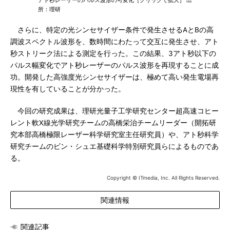
所：理研
さらに、特定の光シンセサイザー条件で発生させるAとBの高
調波スペクトル波形を、数時間にわたって交互に発生させ、アト
秒ストリーク法による測定を行った。この結果、3アト秒以下の
パルス幅変化でアト秒レーザーのパルス波形を再現することに成
功。開発した高強度光シンセサイザーは、極めて高い発生電場再
現性を有していることが分かった。
今回の研究成果は、理研光量子工学研究センター超高速コヒー
レント軟X線光学研究チームの高橋栄治チームリーダー（開拓研
究本部高橋極限レーザー科学研究室主任研究員）や、アト秒科学
研究チームのビン・シュエ基礎科学特別研究員らによるものであ
る。
Copyright © ITmedia, Inc. All Rights Reserved.
関連情報
関連記事