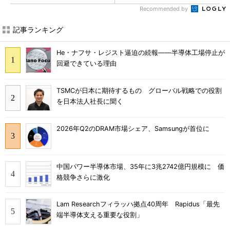
Recommended by
記事ランキング
He・ナフサ・レジスト逼迫の続報――半導体工場停止が
回避できている理由
TSMCが日本に期待するもの グローバル戦略での役割
を日本法人社長に聞く
2026年Q2のDRAM市場シェア、Samsungが首位に
中国パワー半導体市場、35年に3兆2742億円規模に 価
格競争さらに激化
Lam Researchフィラッハ拠点40周年 Rapidus「最先
端半導体支える重要な役割」