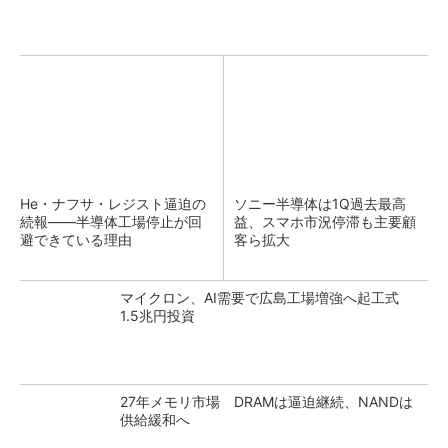
He・ナフサ・レジスト逼迫の
ソニー半導体は1Q過去最高
続報――半導体工場停止が回
益、スマホ市況停滞も主要顧
避できている理由
客ら拡大
マイクロン、AI需要で広島工場増強へ起工式
1.5兆円投資
27年メモリ市場 DRAMは逼迫継続、NANDは
供給緩和へ