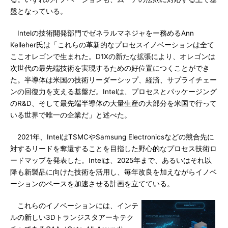
盤となっている。
Intelの技術開発部門でゼネラルマネジャをー務めるAnn
Kelleher氏は「これらの革新的なプロセスイノベーションは全て
ここオレゴンで生まれた。D1Xの新たな拡張により、オレゴンは
次世代の最先端技術を実現するための好位置につくことができ
た。半導体は米国の技術リーダーシップ、経済、サプライチェー
ンの回復力を支える基盤だ。Intelは、プロセスとパッケージング
のR&D、そして最先端半導体の大量生産の大部分を米国で行って
いる世界で唯一の企業だ」と述べた。
2021年、IntelはTSMCやSamsung Electronicsなどの競合先に
対するリードを奪還することを目指した野心的なプロセス技術ロ
ードマップを発表した。Intelは、2025年まで、あるいはそれ以
降も新製品に向けた技術を活用し、毎年改良を加えながらイノベ
ーションのペースを加速させる計画を立てている。
これらのイノベーションには、インテ
ルの新しい3Dトランジスタアーキテク