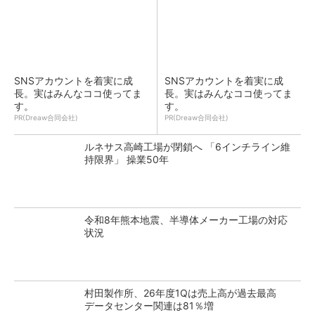
SNSアカウントを着実に成
SNSアカウントを着実に成
長。実はみんなココ使ってま
長。実はみんなココ使ってま
す。
す。
PR(Dreaw合同会社)
PR(Dreaw合同会社)
ルネサス高崎工場が閉鎖へ 「6インチライン維
持限界」 操業50年
令和8年熊本地震、半導体メーカー工場の対応
状況
村田製作所、26年度1Qは売上高が過去最高
データセンター関連は81％増