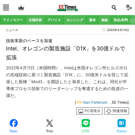
テクノロジー
先端技術
デバイス
センシング
通信
無線
部品/材料
ニュース
2022年4月14日
技術革新のペースを加速
Intel、オレゴンの製造施設「D1X」を30億ドルで
拡張
2022年4月11日（米国時間）、Intelは米国オレゴン州ヒルズボロ
の先端技術に基づく製造施設「D1X」に、30億米ドルを投じて拡
張した新棟「Mod3」を開設したと発表した。これは、同社が半
導体プロセス技術でのリーダーシップを奪還するための投資の一
環だ。
[
Alan Patterson
，EE Times]
PC用表示
関連情報
Share
Post
LINE
Hatena