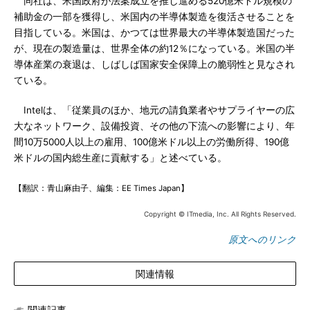
同社は、米国政府が法案成立を推し進める520億米ドル規模の
補助金の一部を獲得し、米国内の半導体製造を復活させることを
目指している。米国は、かつては世界最大の半導体製造国だった
が、現在の製造量は、世界全体の約12％になっている。米国の半
導体産業の衰退は、しばしば国家安全保障上の脆弱性と見なされ
ている。
Intelは、「従業員のほか、地元の請負業者やサプライヤーの広
大なネットワーク、設備投資、その他の下流への影響により、年
間10万5000人以上の雇用、100億米ドル以上の労働所得、190億
米ドルの国内総生産に貢献する」と述べている。
【翻訳：青山麻由子、編集：EE Times Japan】
Copyright © ITmedia, Inc. All Rights Reserved.
原文へのリンク
関連情報
関連記事