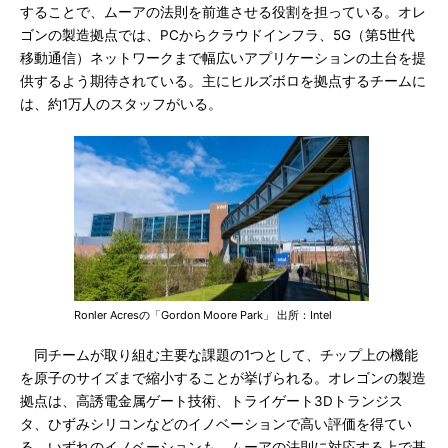
することで、ムーアの法則を前進させる役割を担っている。オレ
ゴンの製造拠点では、PCからクラウドインフラ、5G（第5世代
移動通信）ネットワークまで幅広いアプリケーションの土台を提
供するよう期待されている。主にヒルズボロを拠点するチームに
は、約1万人のスタッフがいる。
Ronler Acresの「Gordon Moore Park」 出所：Intel
同チームが取り組む主要な課題の1つとして、チップ上の機能
を原子のサイズまで縮小することが挙げられる。オレゴンの製造
拠点は、高誘電金属ゲート技術、トライゲート3Dトランジス
タ、ひずみシリコンなどのイノベーションで高い評価を得てい
る。いずれのイノベーションも、ムーアの法則に対応する上で基