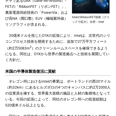
チャであるGAA（Gate-All-Around）-
FETの「RibbonFET（リボンFET）」、
裏面電源供給技術の「PowerVia」およ
IntelのRibbonFET技術［クリ
び高NA（開口数）EUV（極端紫外線）
ックで拡大］ 出所：Intel
リソグラフィが含まれる。
30億米ドルを投じたD1Xの拡張により、Intelは、次世代のシリ
コンプロセス技術を開発するために、追加で27万平方フィート
2
（約2万5083m
）のクリーンルームスペースを確保できるよう
になる。同社は、D1Xから世界の製造拠点へと技術を展開してい
く方針だ。
米国の半導体製造復活に貢献
オレゴン州におけるIntelの事業は、ポートランドの西20マイル
（約32km）にあるヒルズボロの4つのキャンパスに約2万2000人
の従業員を擁する、世界最大規模の施設と人材の集積地となって
いる。今回の拡張によって、同社のオレゴン州への投資総額は
520億米ドル以上となる。