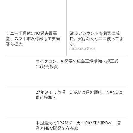
ソニー半導体は1Q過去最高
SNSアカウントを着実に成
益、スマホ市況停滞も主要顧
長。実はみんなココ使ってま
客ら拡大
す。
PR(Dreaw合同会社)
マイクロン、AI需要で広島工場増強へ起工式
1.5兆円投資
27年メモリ市場 DRAMは逼迫継続、NANDは
供給緩和へ
中国最大のDRAMメーカーCXMTがIPOへ 増
産とHBM開発で存在感