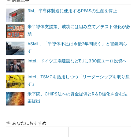
3M、半導体製造に使用するPFASの生産を停止
米半導体支援策、成功には組み立て／テスト強化が必
須
ASML、「半導体不足は今後2年間続く」と警鐘鳴ら
す
Intel、ドイツ工場建設などEUに330億ユーロ投資へ
Intel、TSMCを活用しつつ「リーダーシップを取り戻
す」
米下院、CHIPS法への資金提供とR＆D強化を含む法
案提出
あなたにおすすめ