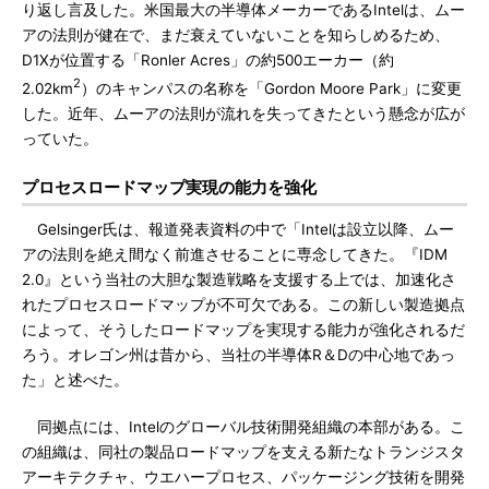
り返し言及した。米国最大の半導体メーカーであるIntelは、ムー
アの法則が健在で、まだ衰えていないことを知らしめるため、
D1Xが位置する「Ronler Acres」の約500エーカー（約
2
2.02km
）のキャンパスの名称を「Gordon Moore Park」に変更
した。近年、ムーアの法則が流れを失ってきたという懸念が広が
っていた。
プロセスロードマップ実現の能力を強化
Gelsinger氏は、報道発表資料の中で「Intelは設立以降、ムー
アの法則を絶え間なく前進させることに専念してきた。『IDM
2.0』という当社の大胆な製造戦略を支援する上では、加速化さ
れたプロセスロードマップが不可欠である。この新しい製造拠点
によって、そうしたロードマップを実現する能力が強化されるだ
ろう。オレゴン州は昔から、当社の半導体R＆Dの中心地であっ
た」と述べた。
同拠点には、Intelのグローバル技術開発組織の本部がある。こ
の組織は、同社の製品ロードマップを支える新たなトランジスタ
アーキテクチャ、ウエハープロセス、パッケージング技術を開発