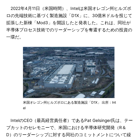
2022年4月11日（米国時間）、Intelは米国オレゴン州ヒルズボ
ロの先端技術に基づく製造施設「D1X」に、30億米ドルを投じて
拡張した新棟「Mod3」を開設したと発表した。これは、同社が
半導体プロセス技術でのリーダーシップを奪還するための投資の
一環だ。
米国オレゴン州ヒルズボロにある製造施設「D1X」 出所：Int
el
IntelのCEO（最高経営責任者）であるPat Gelsinger氏は、テー
プカットのセレモニーで、米国における半導体研究開発（R＆
D）のリーダーシップに対する同社のコミットメントについて繰