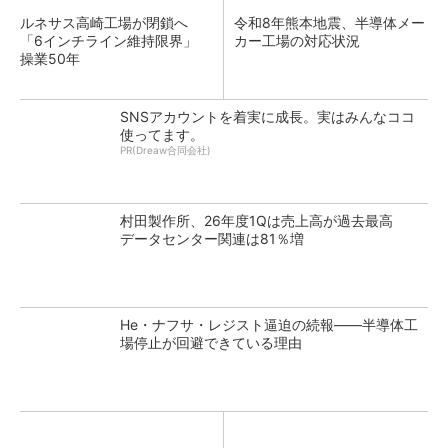
ルネサス高崎工場が閉鎖へ
令和8年熊本地震、半導体メー
「6インチライン維持限界」
カー工場の対応状況
操業50年
SNSアカウントを着実に成長。実はみんなココ
使ってます。
PR(Dreaw合同会社)
村田製作所、26年度1Qは売上高が過去最高
データセンター関連は81％増
He・ナフサ・レジスト逼迫の続報――半導体工
場停止が回避できている理由