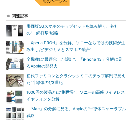
前のページへ
関連記事
廉価版5Gスマホのチップセットを読み解く、各社
の“一網打尽”戦略
「Xperia PRO-I」を分解、ソニーならではの技術が生
み出した“デジカメとスマホの融合”
全機種に“最適化した設計”、「iPhone 13」分解に見
るAppleの開発力
初代ファミコンとクラシックミニのチップ解剖で見え
た“半導体の1/3世紀”
1000円の製品とは“別世界”、ソニーの高級ワイヤレス
イヤフォンを分解
「iMac」の分解に見る、Appleの“半導体スケーラブル
戦略”