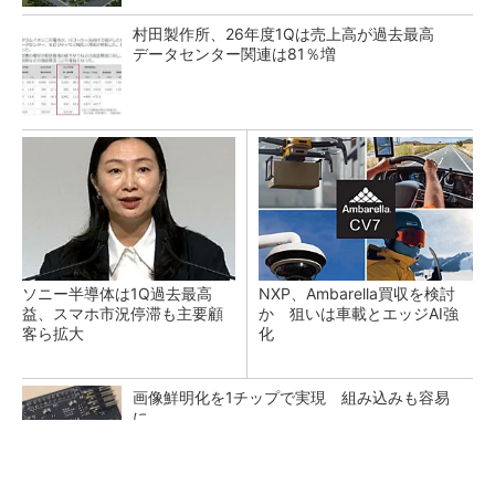
村田製作所、26年度1Qは売上高が過去最高
データセンター関連は81％増
ソニー半導体は1Q過去最高
NXP、Ambarella買収を検討
益、スマホ市況停滞も主要顧
か 狙いは車載とエッジAI強
客ら拡大
化
画像鮮明化を1チップで実現 組み込みも容易
に