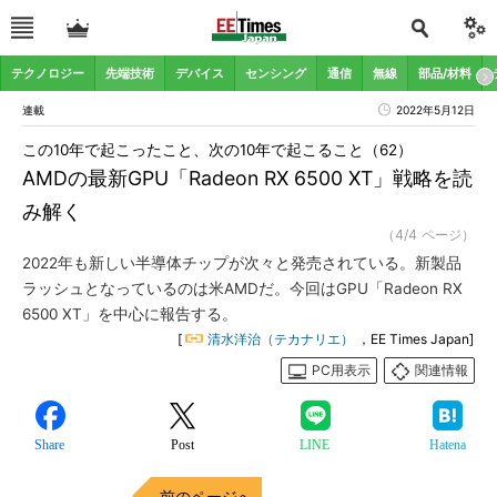
テクノロジー
先端技術
デバイス
センシング
通信
無線
部品/材料
連載
2022年5月12日
この10年で起こったこと、次の10年で起こること（62）
AMDの最新GPU「Radeon RX 6500 XT」戦略を読
み解く
（4/4 ページ）
2022年も新しい半導体チップが次々と発売されている。新製品
ラッシュとなっているのは米AMDだ。今回はGPU「Radeon RX
6500 XT」を中心に報告する。
[
清水洋治（テカナリエ）
，EE Times Japan]
PC用表示
関連情報
Share
Post
LINE
Hatena
前のページへ