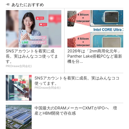
あなたにおすすめ
SNSアカウントを着実に成
2026年は「2nm商用化元年」
長。実はみんなココ使ってま
Panther Lake搭載PCなど最新
す。
機を分...
PR(Dreaw合同会社)
SNSアカウントを着実に成長。実はみんなココ
使ってます。
PR(Dreaw合同会社)
中国最大のDRAMメーカーCXMTがIPOへ 増
産とHBM開発で存在感