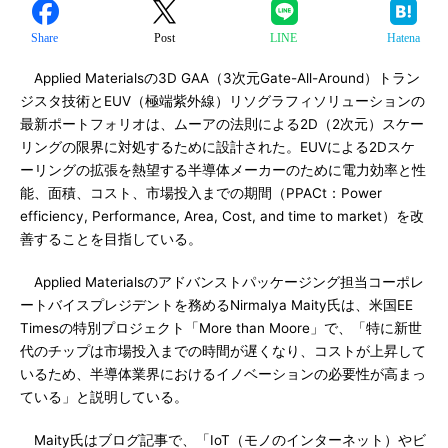
Share
Post
LINE
Hatena
Applied Materialsの3D GAA（3次元Gate-All-Around）トラン
ジスタ技術とEUV（極端紫外線）リソグラフィソリューションの
最新ポートフォリオは、ムーアの法則による2D（2次元）スケー
リングの限界に対処するために設計された。EUVによる2Dスケ
ーリングの拡張を熱望する半導体メーカーのために電力効率と性
能、面積、コスト、市場投入までの期間（PPACt：Power
efficiency, Performance, Area, Cost, and time to market）を改
善することを目指している。
Applied Materialsのアドバンストパッケージング担当コーポレ
ートバイスプレジデントを務めるNirmalya Maity氏は、米国EE
Timesの特別プロジェクト「More than Moore」で、「特に新世
代のチップは市場投入までの時間が遅くなり、コストが上昇して
いるため、半導体業界におけるイノベーションの必要性が高まっ
ている」と説明している。
Maity氏はブログ記事で、「IoT（モノのインターネット）やビ