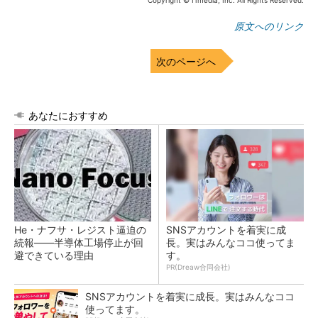
Copyright © ITmedia, Inc. All Rights Reserved.
原文へのリンク
次のページへ
あなたにおすすめ
He・ナフサ・レジスト逼迫の
SNSアカウントを着実に成
続報――半導体工場停止が回
長。実はみんなココ使ってま
避できている理由
す。
PR(Dreaw合同会社)
SNSアカウントを着実に成長。実はみんなココ
使ってます。