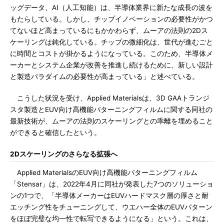
ッグデータ、AI（人工知能）は、半導体業界に新たな成長の波を
もたらしている。しかし、チップイノベーションの必要性がかつ
てないほど高まっているにもかかわらず、ムーアの法則の2Dス
ケーリングは鈍化している。チップの微細化は、世代が進むごと
に時間とコストが掛かるようになっている。このため、半導体メ
ーカーとシステム企業が改善を推進し続けるために、新しい設計
と製造パラダイムの必要性が高まっている」と述べている。
こうした状況を受け、Applied Materialsは、3D GAAトランジ
スタ製造とEUV向け高機能パターニングフィルムに関する同社の
最新技術が、ムーアの法則のスケーリングとの乖離を埋めること
ができると確信したという。
2Dスケーリングのさらなる拡張へ
Applied MaterialsのEUV向け高機能パターニングフィルム
「Stensar」は、2022年4月に同社が発表した7つのソリューショ
ンの1つで、「半導体メーカーはEUVハードマスク層の厚さと耐
エッチング性をチューニングして、ウエハー全体のEUVパターン
をほぼ完璧な均一性で転写できるようになる」という。これは、