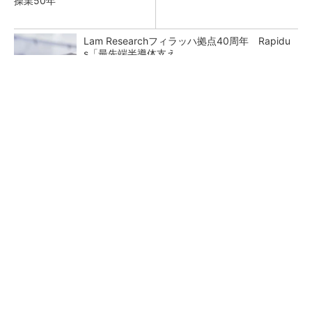
操業50年
Lam Researchフィラッハ拠点40周年 Rapidu
s「最先端半導体支え...
ムーア氏も予見していたチップレット集積 AI
時代に重要性増す
NXP、Ambarella買収を検討か 狙いは車載と
エッジAI強化