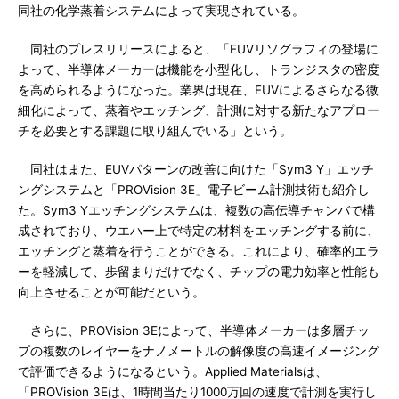
同社の化学蒸着システムによって実現されている。
同社のプレスリリースによると、「EUVリソグラフィの登場に
よって、半導体メーカーは機能を小型化し、トランジスタの密度
を高められるようになった。業界は現在、EUVによるさらなる微
細化によって、蒸着やエッチング、計測に対する新たなアプロー
チを必要とする課題に取り組んでいる」という。
同社はまた、EUVパターンの改善に向けた「Sym3 Y」エッチ
ングシステムと「PROVision 3E」電子ビーム計測技術も紹介し
た。Sym3 Yエッチングシステムは、複数の高伝導チャンバで構
成されており、ウエハー上で特定の材料をエッチングする前に、
エッチングと蒸着を行うことができる。これにより、確率的エラ
ーを軽減して、歩留まりだけでなく、チップの電力効率と性能も
向上させることが可能だという。
さらに、PROVision 3Eによって、半導体メーカーは多層チッ
プの複数のレイヤーをナノメートルの解像度の高速イメージング
で評価できるようになるという。Applied Materialsは、
「PROVision 3Eは、1時間当たり1000万回の速度で計測を実行し