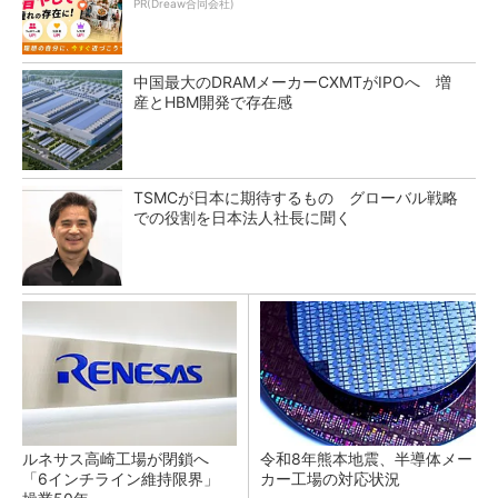
PR(Dreaw合同会社)
中国最大のDRAMメーカーCXMTがIPOへ 増
産とHBM開発で存在感
TSMCが日本に期待するもの グローバル戦略
での役割を日本法人社長に聞く
ルネサス高崎工場が閉鎖へ
令和8年熊本地震、半導体メー
「6インチライン維持限界」
カー工場の対応状況