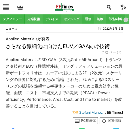
テクノロジー
先端技術
デバイス
センシング
通信
無線
部品/材料
ニュース
2022年5月16日
Applied Materialsが発表
さらなる微細化に向けたEUV／GAA向け技術
（1/2 ページ）
Applied Materialsの3D GAA（3次元Gate-All-Around）トランジ
スタ技術とEUV（極端紫外線）リソグラフィソリューションの最
新ポートフォリオは、ムーアの法則による2D（2次元）スケーリ
ングの限界に対処するために設計された。EUVによる2Dスケー
リングの拡張を熱望する半導体メーカーのために電力効率と性
能、面積、コスト、市場投入までの期間（PPACt：Power
efficiency, Performance, Area, Cost, and time to market）を改
善することを目指している。
[
Stefani Munoz
，EE Times]
PC用表示
関連情報