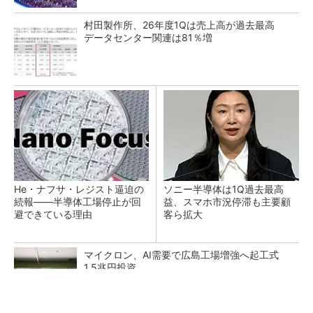
村田製作所、26年度1Qは売上高が過去最高
データセンター関連は81％増
He・ナフサ・レジスト逼迫の
ソニー半導体は1Q過去最高
続報――半導体工場停止が回
益、スマホ市況停滞も主要顧
避できている理由
客ら拡大
マイクロン、AI需要で広島工場増強へ起工式
1.5兆円投資