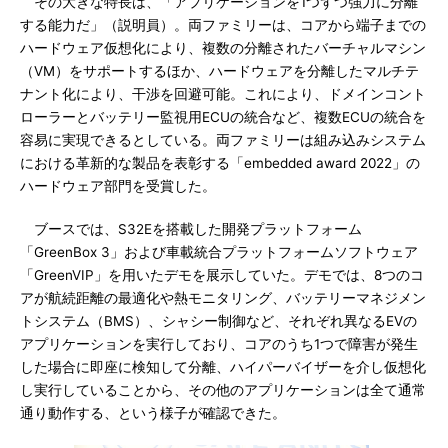
その大きな特長は、「アプリケーションを1つずつ強力に分離
する能力だ」（説明員）。両ファミリーは、コアから端子までの
ハードウェア仮想化により、複数の分離されたバーチャルマシン
（VM）をサポートするほか、ハードウェアを分離したマルチテ
ナント化により、干渉を回避可能。これにより、ドメインコント
ローラーとバッテリー監視用ECUの統合など、複数ECUの統合を
容易に実現できるとしている。両ファミリーは組み込みシステム
における革新的な製品を表彰する「embedded award 2022」の
ハードウェア部門を受賞した。
ブースでは、S32Eを搭載した開発プラットフォーム
「GreenBox 3」および車載統合プラットフォームソフトウェア
「GreenVIP」を用いたデモを展示していた。デモでは、8つのコ
アが航続距離の最適化や熱モニタリング、バッテリーマネジメン
トシステム（BMS）、シャシー制御など、それぞれ異なるEVの
アプリケーションを実行しており、コアのうち1つで障害が発生
した場合に即座に検知して分離、ハイパーバイザーを介し仮想化
し実行していることから、その他のアプリケーションは全て通常
通り動作する、という様子が確認できた。