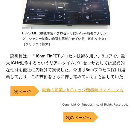
DSP／ML（機械学習）プロセッサにBMSや熱モニタリン
グ、シャシー制御の負荷を移動させている（画面左中央）
［クリックで拡大］
説明員は、「16nm FinFETプロセス技術を用い、8コアで、最
大1GHz動作するというリアルタイムプロセッサとしては驚異的
な性能を他社に先駆けて実現した。今後は5nmプロセス採用も計
画しており、この技術をさらに押し進めていく」と話していた。
最新の産業／IoTエッジ機器向けマイコンも
Copyright © ITmedia, Inc. All Rights Reserved.
次のページへ