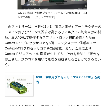
S32Eを搭載した開発プラットフォーム「GreenBox 3」によ
るデモの様子［クリックで拡大］
両ファミリーは、次世代E／E（電気／電子）アーキテクチャの
ドメインおよびゾーンで要求が高まるリアルタイム制御向けの製
品。最大1GHzで動作するスプリットロック機能を備えたArm
Cortex-R52プロセッサコアを8個、ロックステップ動作のArm
Cortex-M33プロセッサコアを2個搭載。また、これにより
Cortex-R52コアの1つに問題が生じても、それを検知して動作を
停止させ、別のコアを用いて処理を継続させることができるとい
う。
NXP、車載用プロセッサ「S32Z／S32E」を発
表