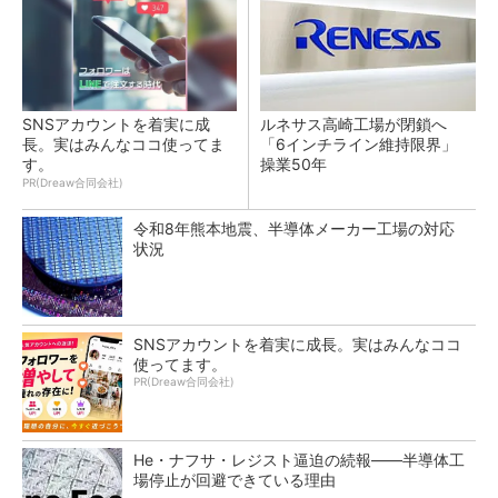
SNSアカウントを着実に成
ルネサス高崎工場が閉鎖へ
長。実はみんなココ使ってま
「6インチライン維持限界」
す。
操業50年
PR(Dreaw合同会社)
令和8年熊本地震、半導体メーカー工場の対応
状況
SNSアカウントを着実に成長。実はみんなココ
使ってます。
PR(Dreaw合同会社)
He・ナフサ・レジスト逼迫の続報――半導体工
場停止が回避できている理由