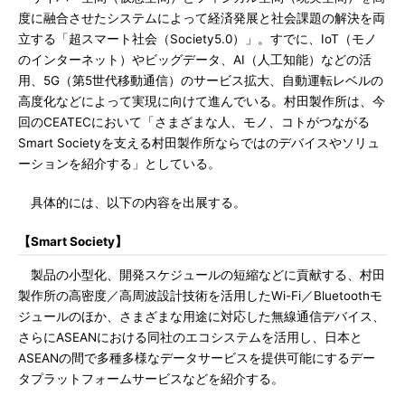
度に融合させたシステムによって経済発展と社会課題の解決を両
立する「超スマート社会（Society5.0）」。すでに、IoT（モノ
のインターネット）やビッグデータ、AI（人工知能）などの活
用、5G（第5世代移動通信）のサービス拡大、自動運転レベルの
高度化などによって実現に向けて進んでいる。村田製作所は、今
回のCEATECにおいて「さまざまな人、モノ、コトがつながる
Smart Societyを支える村田製作所ならではのデバイスやソリュ
ーションを紹介する」としている。
具体的には、以下の内容を出展する。
【Smart Society】
製品の小型化、開発スケジュールの短縮などに貢献する、村田
製作所の高密度／高周波設計技術を活用したWi-Fi／Bluetoothモ
ジュールのほか、さまざまな用途に対応した無線通信デバイス、
さらにASEANにおける同社のエコシステムを活用し、日本と
ASEANの間で多種多様なデータサービスを提供可能にするデー
タプラットフォームサービスなどを紹介する。