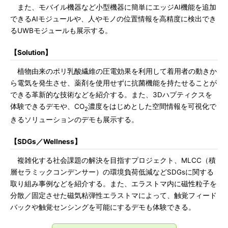
また、モバイル機器など小型機器に簡単にエッジAI機能を追加
できるAIモジュールや、人やモノの位置情報を高精度に検出でき
るUWBモジュールも展示する。
【Solution】
植物由来のポリ乳酸繊維の圧電効果を利用して着用者の動きか
ら電気を発生させ、薬剤を使用せずに抗菌機能を持たせることが
できる革新的な技術などを紹介する。また、3Dハプティクスを
体験できるデモや、CO
濃度をはじめとした空間情報を可視化で
2
きるソリューションのデモも展示する。
【SDGs／Wellness】
複雑化する社会課題の解決を目指すプロジェクト、MLCC（積
層セラミックコンデンサー）の環境負荷低減などSDGsに関する
取り組み事例などを紹介する。また、エラストマ内に磁性粒子を
分散／固定させた磁気粘弾性エラストマによって、触覚フィード
バックや触覚センシングを可能にするデモも体験できる。