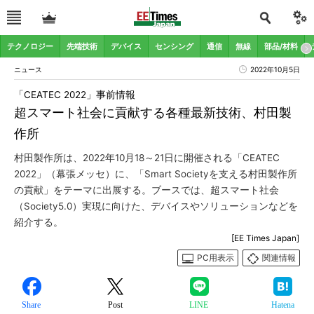
テクノロジー
先端技術
デバイス
センシング
通信
無線
部品/材料
ニュース
2022年10月5日
「CEATEC 2022」事前情報
超スマート社会に貢献する各種最新技術、村田製
作所
村田製作所は、2022年10月18～21日に開催される「CEATEC
2022」（幕張メッセ）に、「Smart Societyを支える村田製作所
の貢献」をテーマに出展する。ブースでは、超スマート社会
（Society5.0）実現に向けた、デバイスやソリューションなどを
紹介する。
[EE Times Japan]
PC用表示
関連情報
Share
Post
LINE
Hatena