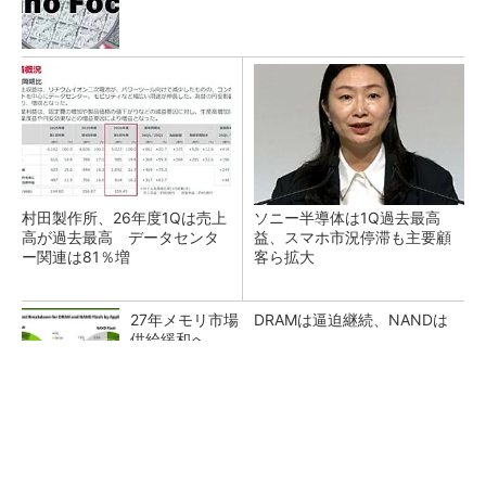
村田製作所、26年度1Qは売上
ソニー半導体は1Q過去最高
高が過去最高 データセンタ
益、スマホ市況停滞も主要顧
ー関連は81％増
客ら拡大
27年メモリ市場 DRAMは逼迫継続、NANDは
供給緩和へ
マイクロン、AI需要で広島工場増強へ起工式
1.5兆円投資