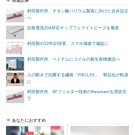
関連記事
村田製作所、チタン酸バリウム製造に向けた合弁設立
へ
定格電流20A対応チップフェライトビーズを量産
村田製の22年Q1決算、スマホ減速で減益に
村田製作所、ベトナムにコイルの新生産棟建設へ
人の動きで抗菌する繊維「PIECLEX」、製品化が軌道
に
村田製作所、RFフィルター技術のResonantを買収完
了
あなたにおすすめ