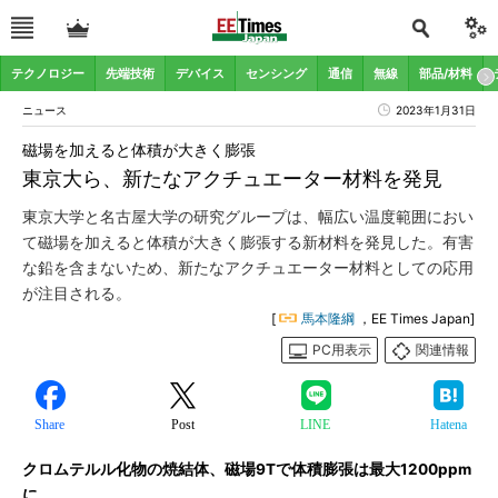
テクノロジー
先端技術
デバイス
センシング
通信
無線
部品/材料
ニュース
2023年1月31日
磁場を加えると体積が大きく膨張
東京大ら、新たなアクチュエーター材料を発見
東京大学と名古屋大学の研究グループは、幅広い温度範囲におい
て磁場を加えると体積が大きく膨張する新材料を発見した。有害
な鉛を含まないため、新たなアクチュエーター材料としての応用
が注目される。
[
馬本隆綱
，EE Times Japan]
PC用表示
関連情報
Share
Post
LINE
Hatena
クロムテルル化物の焼結体、磁場9Tで体積膨張は最大1200ppm
に