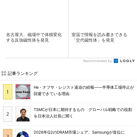
名古屋大、磁場中で体積変化
室温で情報を読み書きできる
する反強磁性体を発見
「交代磁性体」を発見
Recommended by
記事ランキング
He・ナフサ・レジスト逼迫の続報――半導体工場停止が
回避できている理由
TSMCが日本に期待するもの グローバル戦略での役割
を日本法人社長に聞く
2026年Q2のDRAM市場シェア、Samsungが首位に