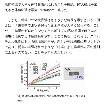
温度領域で大きな体積膨張が現れることを確認。9Tの磁場を加
えると体積膨張は最大で1200ppmに達した。
しかも、磁場中の体積膨張はさまざまな特長を示すという。例
えば、「磁場中で形状を保ったまま体積が大きく変化する」こと
や、「磁場がゼロから少なくとも9Tまでの広い範囲でほとんど
磁場に比例する体積膨張を示す」ことである。これらは、クロム
テルル化物における磁場誘起歪が、新しい発現機構に基づくもの
であり、従来の磁歪材料のような「磁場による強磁性磁区の整列
によるものでない」ことを示すものだという。
Cr
Te
焼結体の磁場中における体積変化と外観 出所：東京
3
4
大学