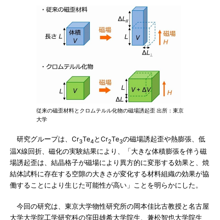
従来の磁歪材料とクロムテルル化物の磁場誘起歪 出所：東京
大学
研究グループは、Cr
Te
とCr
Te
の磁場誘起歪や熱膨張、低
3
4
2
3
温X線回折、磁化の実験結果により、「大きな体積膨張を伴う磁
場誘起歪は、結晶格子が磁場により異方的に変形する効果と、焼
結体試料に存在する空隙の大きさが変化する材料組織の効果が協
働することにより生じた可能性が高い」ことを明らかにした。
今回の研究は、東京大学物性研究所の岡本佳比古教授と名古屋
大学大学院工学研究科の窪田雄希大学院生、兼松智也大学院生