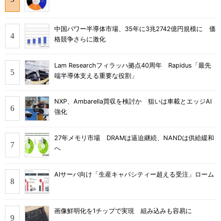
中国パワー半導体市場、35年に3兆2742億円規模に 価
格競争さらに激化
Lam Researchフィラッハ拠点40周年 Rapidus「最先
端半導体支える重要な役割」
NXP、Ambarella買収を検討か 狙いは車載とエッジAI
強化
27年メモリ市場 DRAMは逼迫継続、NANDは供給緩和
へ
AIサーバ向け「生産キャパシティー超える受注」ローム
画像鮮明化を1チップで実現 組み込みも容易に