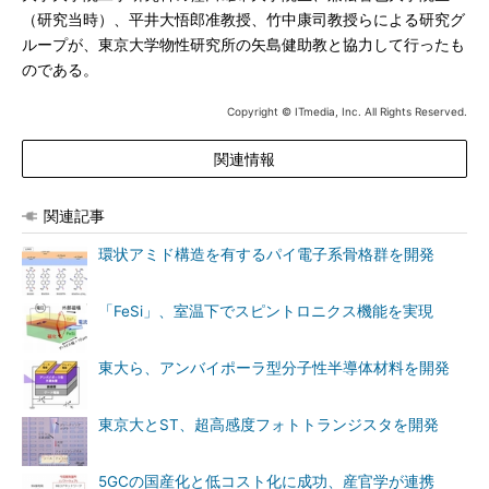
（研究当時）、平井大悟郎准教授、竹中康司教授らによる研究グ
ループが、東京大学物性研究所の矢島健助教と協力して行ったも
のである。
Copyright © ITmedia, Inc. All Rights Reserved.
関連情報
関連記事
環状アミド構造を有するパイ電子系骨格群を開発
「FeSi」、室温下でスピントロニクス機能を実現
東大ら、アンバイポーラ型分子性半導体材料を開発
東京大とST、超高感度フォトトランジスタを開発
5GCの国産化と低コスト化に成功、産官学が連携