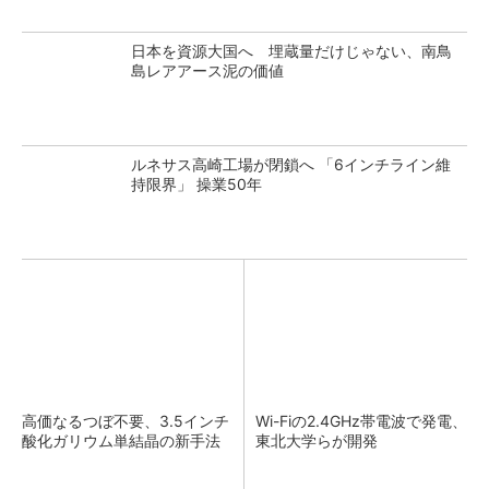
日本を資源大国へ 埋蔵量だけじゃない、南鳥
島レアアース泥の価値
ルネサス高崎工場が閉鎖へ 「6インチライン維
持限界」 操業50年
高価なるつぼ不要、3.5インチ
Wi-Fiの2.4GHz帯電波で発電、
酸化ガリウム単結晶の新手法
東北大学らが開発