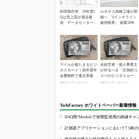
村田製作所、26年度1
ルネサス高崎工場が閉
Qは売上高が過去最
鎖へ 「6インチライン
高 データセンター関
維持限界」 操業50年
連は81％増
マイルが超たまるビジ
全経営者・個人事業主
ネスカード！初年度年
が作るべき「圧倒的コ
会費無料で還元率最大
スパのビジネスカー
1.125%
ド」
PR(クレディセゾン)
PR(クレディセゾン)
TechFactory ホワイトペーパー新着情報
DAQ用?Moduleで状態監視用の絶縁
計測器アプリケーションにおいて7.5桁