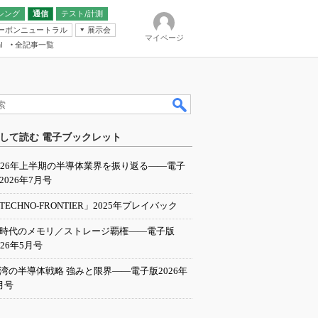
シング
通信
テスト/計測
ーボンニュートラル
展示会
マイページ
全記事一覧
l
ンピューティング
して読む 電子ブックレット
IER
026年上半期の半導体業界を振り返る――電子
2026年7月号
TECHNO-FRONTIER」2025年プレイバック
I時代のメモリ／ストレージ覇権――電子版
026年5月号
湾の半導体戦略 強みと限界――電子版2026年
月号