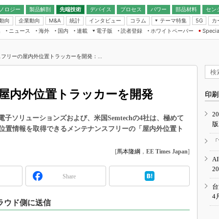
ノロジー
製品解剖
先端技術
デバイス
プロセス
パワー
部品材料
セン
動向
企業動向
統計
インタビュー
コラム
テーマ特集
カ
M&A
5G
ギー
ナログ
無線
集
ニュース
海外
国内
連載
電子版
読者登録
ホワイトペーパー
Specia
フィジカルAI
IoT・エッジコ
モリ
EXPO
Microchip情報
ストレージ通信
EE Times Japan×EDN Japan統合電
エッジAI
子版
I
SEMICON Japan
フリーの屋内外位置トラッカーを開発：...
デバイス通信
パワーエレクトロニクス
電子ブックレット
イコン
CEATEC
のナノフォーカス
半導体後工程
GA
EdgeTech＋
業界スコープ
屋内外位置トラッカーを開発
読者調査（EE Times Research）
印刷
TECHNO-FRONT
のエレ・組み込みプレイバ
カーボンニュートラル
2
人とくるま展
電子ソリューションズおよび、米国Semtechの4社は、極めて
版
IoT
直前エンジニアの社会人大
位置情報を取得できるメンテナンスフリーの「屋内外位置ト
電源設計（EDN Japan）
「
数字」で回してみよう
[
馬本隆綱
，
EE Times Japan
]
エレクトロニクス入門（EDN
A
Japan）
ード ～Behind the
2
rd
Share
年で起こったこと、次の10年
台
こと
4
ラウド側に送信
で探るアジアの新トレンド