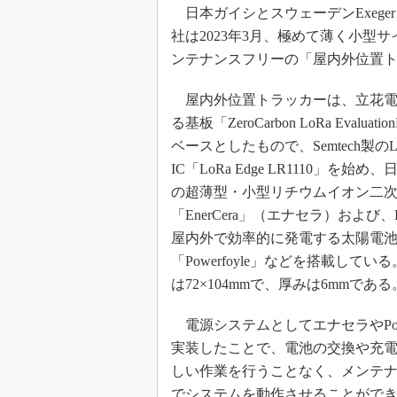
光伝送技
日本ガイシとスウェーデンExeger
“異端児
社は2023年3月、極めて薄く小
改革、執
ンテナンスフリーの「屋内外位置
イノベー
屋内外位置トラッカーは、立花電
JASA発
る基板「ZeroCarbon LoRa Evaluatio
IHSア
ベースとしたもので、Semtech製のL
「英語に
IC「LoRa Edge LR1110」を始
ための新
の超薄型・小型リチウムイオン二
「EnerCera」（エナセラ）および、E
屋内外で効率的に発電する太陽電
「Powerfoyle」などを搭載してい
は72×104mmで、厚みは6mmである
電源システムとしてエナセラやPower
実装したことで、電池の交換や充
しい作業を行うことなく、メンテ
でシステムを動作させることがで