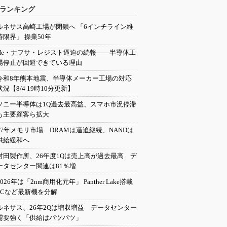
ランキング
ルネサス高崎工場が閉鎖へ 「6インチライン維
持限界」 操業50年
He・ナフサ・レジスト逼迫の続報――半導体工
場停止が回避できている理由
令和8年熊本地震、半導体メーカー工場の対応
状況【8/4 19時10分更新】
ソニー半導体は1Q過去最高益、スマホ市況停滞
も主要顧客ら拡大
27年メモリ市場 DRAMは逼迫継続、NANDは
供給緩和へ
村田製作所、26年度1Qは売上高が過去最高 デ
ータセンター関連は81％増
2026年は「2nm商用化元年」 Panther Lake搭載
PCなど最新機を分解
ルネサス、26年2Qは増収増益 データセンター
需要強く「供給はパツパツ」