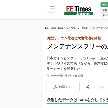
テク
業界
電池／エネル
ア
メディア
特
メ
福田昭の
LS
EE Times Japan
>
ワイヤレス（無線）
>
メンテナンス
福田昭の
マ
湯之上隆
薄型リチウム電池と太陽電池を搭載
FP
大山聡の
メンテナンスフリーの
大原雄介
ック
日本ガイシとスウェーデンExeger、立花
リタイア
薄く小型サイズでありながら、高精度に
学漂流記
ラッカー」を開発した。
世界を「
2023年03月03日 13時30分 公開
踊るバズワ
Buzzwo
印刷する
見る
この10
で起こる
収集したデータはLoRaを介してク
製品分解