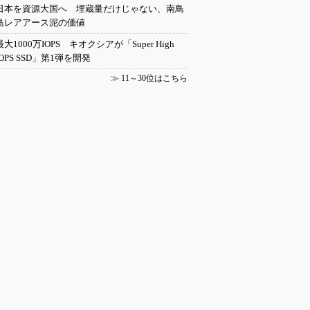
日本を資源大国へ 埋蔵量だけじゃない、南鳥
島レアアース泥の価値
最大1000万IOPS キオクシアが「Super High
IOPS SSD」第1弾を開発
≫
11～30位はこちら