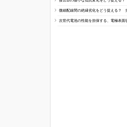
接合部の微小な抵抗変化をどう捉える？
微細配線間の絶縁劣化をどう捉える？ 
次世代電池の性能を担保する、電極表面