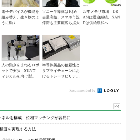
電子デバイスが機能を
ソニー半導体は1Q過
27年メモリ市場 DR
組み替え、生き物のよ
去最高益、スマホ市況
AMは逼迫継続、NAN
うに動く
停滞も主要顧客ら拡大
Dは供給緩和へ
人の動きをまねるロボ
半導体製品の信頼性と
ットで実演 STのフ
サプライチェーンにお
ィジカルAI向け製品
けるトレーサビリティ
群
の重要性（後編）
Recommended by
PR
チャンネルを構成、位相マッチングが容易に
の精度を実現する方法