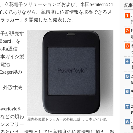
術を知る
、立花電子ソリューションズおよび、米国Semtechの4
記事
エンジニア”が仕掛けた社内
型サイズでありながら、高精度に位置情報を取得できるメ
念の180日
トラッカー」を開発したと発表した。
ションは日本を救うのか
子が販売す
IoT通信
nBoard」を
ナリスト「未来展望」
oRa通信
愛されないエンジニア」の
め、日本ガイシ製
行動論
次電池
xeger製の
池
る。外形寸法
。
foyleを
電などの煩わ
屋内外位置トラッカーの外観 出所：日本ガイシ他
ナンスフリー
きるという。情報としては高精度の位置情報に加え、温