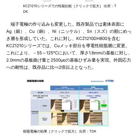
KCZ1210シリーズでの性能比較［クリックで拡大］ 出所：T
DK
端子電極の作り込みも変更した。既存製品では素体表面に
Ag（銀）、Cu（銅）、Ni（ニッケル）、Sn（スズ）の順にめっ
き層を形成していた。これに対し、KCZ1210DH800を含む
KCZ1210シリーズでは、Cuメッキ部分を導電性樹脂層に変更。
これにより、－55～125℃において、厚さ1.6mmの基板に対し、
2.0mmの基板曲げ量と2500μεの基板ひずみ量を実現。外因応力
への耐性は、既存品に比べ2倍以上となった。
樹脂電極の効果［クリックで拡大］ 出所：TDK