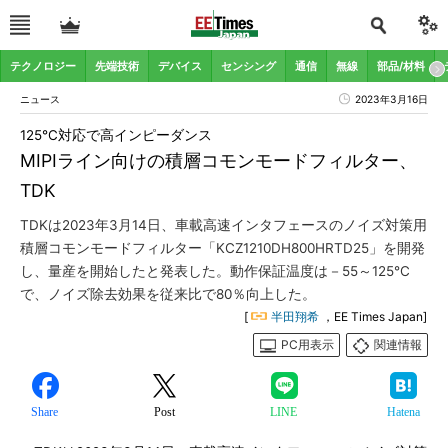
テクノロジー
先端技術
デバイス
センシング
通信
無線
部品/材料
ニュース
2023年3月16日
125℃対応で高インピーダンス
MIPIライン向けの積層コモンモードフィルター、
TDK
TDKは2023年3月14日、車載高速インタフェースのノイズ対策用
積層コモンモードフィルター「KCZ1210DH800HRTD25」を開発
し、量産を開始したと発表した。動作保証温度は－55～125℃
で、ノイズ除去効果を従来比で80％向上した。
[
半田翔希
，EE Times Japan]
PC用表示
関連情報
Share
Post
LINE
Hatena