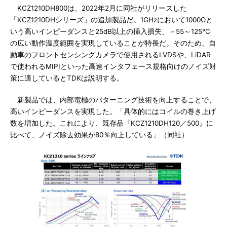
KCZ1210DH800は、2022年2月に同社がリリースした
「KCZ1210DHシリーズ」の追加製品だ。1GHzにおいて1000Ωと
いう高いインピーダンスと25dB以上の挿入損失、－55～125℃
の広い動作温度範囲を実現していることが特長だ。そのため、自
動車のフロントセンシングカメラで使用されるLVDSや、LiDAR
で使われるMIPIといった高速インタフェース規格向けのノイズ対
策に適しているとTDKは説明する。
新製品では、内部電極のパターニング技術を向上することで、
高いインピーダンスを実現した。「具体的にはコイルの巻き上げ
数を増加した。これにより、既存品『KCZ1210DH120／500』に
比べて、ノイズ除去効果が80％向上している」（同社）