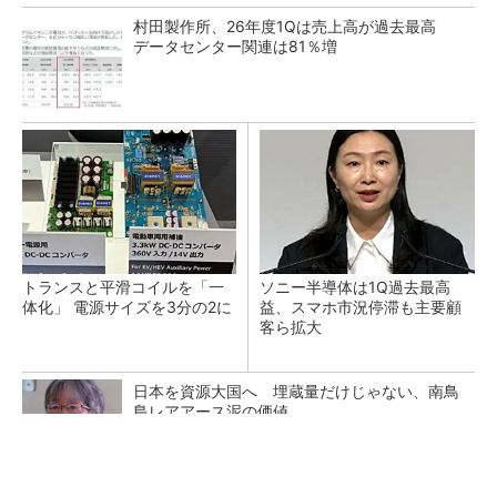
村田製作所、26年度1Qは売上高が過去最高
データセンター関連は81％増
トランスと平滑コイルを「一
ソニー半導体は1Q過去最高
体化」 電源サイズを3分の2に
益、スマホ市況停滞も主要顧
客ら拡大
日本を資源大国へ 埋蔵量だけじゃない、南鳥
島レアアース泥の価値