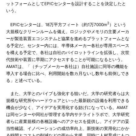
ットフォームとしてEPICセンターを設計することを決定したと
いう。
2
EPICセンターは、18万平方フィート（約1万7000m
）という
大規模なクリーンルームを備え、ロジックやメモリの主要メーカ
ーが製造装置エコシステムと協業を進めるプラットフォームとな
る予定だ。センター内には、半導体メーカー各社が専用スペース
を構える予定で、各社は自社のパイロットラインを拡張し、次世
代技術や装置に早期にアクセスすることが可能になるという。
AMATは、「（チップメーカー各社は）自社施設に同等の機能を
導入する場合に比べ、利用開始を数カ月ないし数年も前倒しでき
る」と述べている。
また、大学とのパイプも強化する狙いだ。大学の研究者らは大
規模な研究所やハードウェアといった最新鋭の設備を利用できる
機会が少なく、アイデアを実用化する妨げになっている。AMAT
は同センターや同社が管理する学内サテライトラボで、大学研究
者らに産業規模の各種設備へのアクセスを提供し、アイデアの妥
当性確認、イノベーションの成功率向上、新技術の実用化にかか
る時間とコストの削減などの面から支援。同時に人材育成にもつ