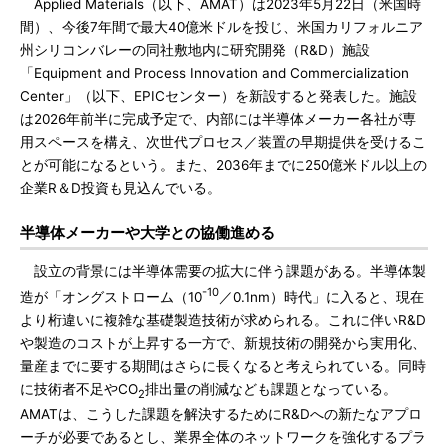
Applied Materials（以下、AMAT）は2023年5月22日（米国時
間）、今後7年間で最大40億米ドルを投じ、米国カリフォルニア
州シリコンバレーの同社敷地内に研究開発（R&D）施設
「Equipment and Process Innovation and Commercialization
Center」（以下、EPICセンター）を新設すると発表した。施設
は2026年前半に完成予定で、内部には半導体メーカー各社が専
用スペースを構え、次世代プロセス／装置の早期提供を受けるこ
とが可能になるという。また、2036年までに250億米ドル以上の
企業R＆D投資も見込んでいる。
半導体メーカーや大学との協働進める
設立の背景には半導体需要の拡大に伴う課題がある。半導体製
-10
造が「オングストローム（10
／0.1nm）時代」に入ると、現在
より桁違いに複雑な基礎製造技術が求められる。これに伴いR&D
や製造のコストが上昇する一方で、新規技術の開発から実用化、
量産までに要する期間はさらに長くなると考えられている。同時
に技術者不足やCO
排出量の削減なども課題となっている。
2
AMATは、こうした課題を解決するためにR&Dへの新たなアプロ
ーチが必要であるとし、業界全体のネットワークを強化するプラ