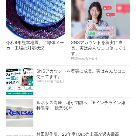
令和8年熊本地震、半導体メー
SNSアカウントを着実に成
カー工場の対応状況
長。実はみんなココ使ってま
す。
PR(Dreaw合同会社)
SNSアカウントを着実に成長。実はみんなココ
使ってます。
PR(Dreaw合同会社)
ルネサス高崎工場が閉鎖へ 「6インチライン維
持限界」 操業50年
村田製作所、26年度1Qは売上高が過去最高