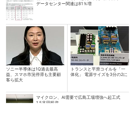
データセンター関連は81％増
ソニー半導体は1Q過去最高
トランスと平滑コイルを「一
益、スマホ市況停滞も主要顧
体化」 電源サイズを3分の2に
客ら拡大
マイクロン、AI需要で広島工場増強へ起工式
1.5兆円投資
He・ナフサ・レジスト逼迫の続報――半導体工
場停止が回避できている理由