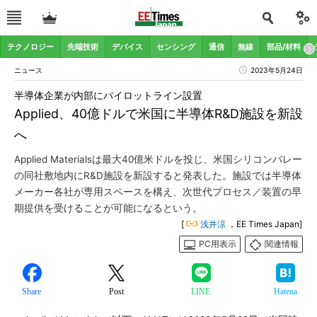
テクノロジー
先端技術
デバイス
センシング
通信
無線
部品/材料
ニュース
2023年5月24日
半導体企業が内部にパイロットライン設置
Applied、40億ドルで米国に半導体R&D施設を新設
へ
Applied Materialsは最大40億米ドルを投じ、米国シリコンバレー
の同社敷地内にR&D施設を新設すると発表した。施設では半導体
メーカー各社が専用スペースを構え、次世代プロセス／装置の早
期提供を受けることが可能になるという。
[
浅井涼
，EE Times Japan]
PC用表示
関連情報
Share
Post
LINE
Hatena