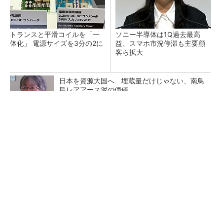
トランスと平滑コイルを「一
ソニー半導体は1Q過去最高
体化」 電源サイズを3分の2に
益、スマホ市況停滞も主要顧
客ら拡大
日本を資源大国へ 埋蔵量だけじゃない、南鳥
島レアアース泥の価値
三菱電機、第5世代SiC MOSFETの核 オン抵
抗25％減の独自構造
マイクロン、AI需要で広島工場増強へ起工式
1.5兆円投資