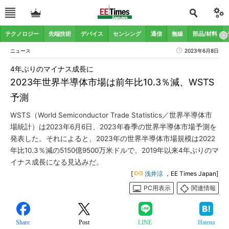
テクノロジー
先端技術
デバイス
センシング
通信
無線
部品/材料
ニュース
2023年6月8日
4年ぶりのマイナス成長に
2023年世界半導体市場は前年比10.3％減、WSTS
予測
WSTS（World Semiconductor Trade Statistics／世界半導体市
場統計）は2023年6月6日、2023年春季の世界半導体市場予測を
発表した。それによると、2023年の世界半導体市場規模は2022
年比10.3％減の5150億9500万米ドルで、2019年以来4年ぶりのマ
イナス成長になる見込みだ。
[
浅井涼
，EE Times Japan]
PC用表示
関連情報
Share
Post
LINE
Hatena