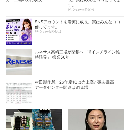
す。
PR(Dreaw合同会社)
SNSアカウントを着実に成長。実はみんなココ
使ってます。
PR(Dreaw合同会社)
ルネサス高崎工場が閉鎖へ 「6インチライン維
持限界」 操業50年
村田製作所、26年度1Qは売上高が過去最高
データセンター関連は81％増