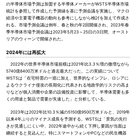
の半導体市場予測は加盟する半導体メーカーがWSTS半導体市場
統計を参照して作成した予測値を基に予測会議を実施し、マクロ
経済や主要電子機器の動向も参考にしながら検討を加えて作成さ
れる。市場予測会議は例年、春と秋の年2回開催され、2023年春
季半導体市場予測会議は2023年5月23～25日の3日間、オースト
リアのウィーンで開催された。
2024年には再拡大
2022年の世界半導体市場規模は2021年比3.3％増の微増ながら
5740億8400万米ドルと過去最大だった。この実績について
WSTSは「在宅特需の一巡に加え、世界的なインフレ、ロシアに
よるウクライナ侵攻の長期化に代表される地政学的リスクの高ま
りなどが個人消費や企業の設備投資に影響して、半導体需要も多
くの用途と製品で需要が失速した」と分析している。
2023年は2022年比10.3％減の5150億9500万米ドルと、2019年
以来4年ぶりのマイナス成長を予測する。WSTSは「景気の先行
きが見通しにくい中、2022年途中から続く下押し要因が当面は
継続すると見込んだ。特にスマートフォンやPCなどの民生機器