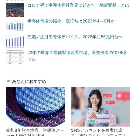
コロナ禍で半導体商社業界に起きた「地殻変動」とは
半導体市場の縮小、底打ちは2023年4～6月か
先端／注目半導体デバイス、2028年に55兆円台へ
22年の世界半導体製造装置市場、過去最高の1076億
ドル
あなたにおすすめ
令和8年熊本地震、半導体メー
SNSアカウントを着実に成
カー工場の対応状況
長。実はみんなココ使ってま