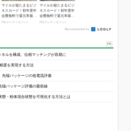
マイルが超たまるビジ
マイルが超たまるビジ
ネスカード！初年度年
ネスカード！初年度年
会費無料で還元率最大
会費無料で還元率最大
1.125%
1.125%
PR(クレディセゾン)
PR(クレディセゾン)
Recommended by
PR
チャンネルを構成、位相マッチングが容易に
の精度を実現する方法
 先端パッケージの低電流評価
先端パッケージ評価の最前線
状態・粉体混合状態を可視化する方法とは