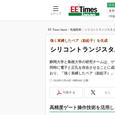
テク
業界
電池／エネル
ア
メディア
特
メ
福田昭の
LS
EE Times Japan
>
先端技術
>
シリコントランジスタ上
福田昭の
マ
湯之上隆
強く束縛したペア（励起子）を生成
FP
大山聡の
シリコントランジスタ
大原雄介
ック
静岡大学と島根大学の研究チームは、ゲ
リタイア
同時に電子と正孔を存在させることに成
学漂流記
おり、「強く束縛したペア（励起子）」
世界を「
2023年11月10日 10時30分 公開
踊るバズワ
Buzzwo
印刷する
見る
この10
で起こる
高精度ゲート操作技術を活用し
製品分解