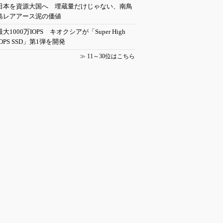
日本を資源大国へ 埋蔵量だけじゃない、南鳥
島レアアース泥の価値
最大1000万IOPS キオクシアが「Super High
IOPS SSD」第1弾を開発
≫
11～30位はこちら