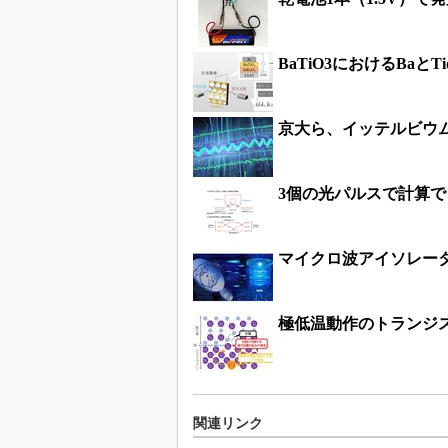
BaTiO3におけるBa
京大ら、イッテルビウ
3個の光パルスで計算
マイクロ波アイソレー
極低温動作のトランジ
関連リンク