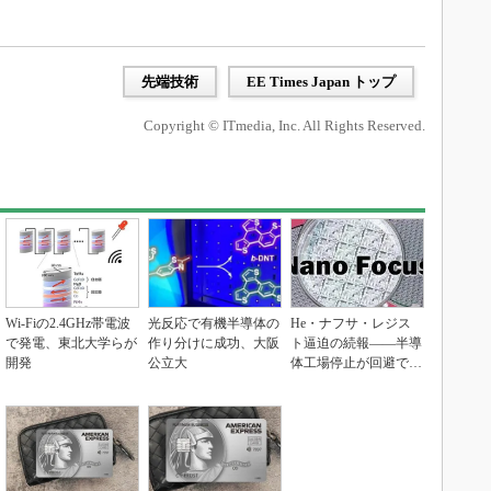
先端技術
EE Times Japan トップ
Copyright © ITmedia, Inc. All Rights Reserved.
Wi-Fiの2.4GHz帯電波
光反応で有機半導体の
He・ナフサ・レジス
で発電、東北大学らが
作り分けに成功、大阪
ト逼迫の続報――半導
開発
公立大
体工場停止が回避でき
ている理由