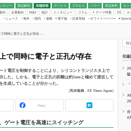
ノロジー
製品解剖
先端技術
デバイス
プロセス
パワー
部品材料
セン
動向
企業動向
統計
インタビュー
コラム
テーマ特集
カ
M&A
5G
ギー
ナログ
無線
集
ニュース
海外
国内
連載
電子版
読者登録
ホワイトペーパー
Specia
フィジカルAI
IoT・エッジコ
モリ
EXPO
Microchip情報
ストレージ通信
EE Times Japan×EDN Japan統合電
エッジAI
子版
I
SEMICON Japan
で同時に電子と正孔が存在：...
デバイス通信
パワーエレクトロニクス
電子ブックレット
イコン
CEATEC
のナノフォーカス
半導体後工程
GA
EdgeTech＋
業界スコープ
上で同時に電子と正孔が存在
読者調査（EE Times Research）
印刷
TECHNO-FRONT
のエレ・組み込みプレイバ
カーボンニュートラル
2
人とくるま展
ート電圧を制御することにより、シリコントランジスタ上で
版
IoT
直前エンジニアの社会人大
功した。しかも、電子と正孔の距離は約5nmと極めて接近して
電源設計（EDN Japan）
を生成していることが分かった。
「
数字」で回してみよう
[
馬本隆綱
，
EE Times Japan
]
エレクトロニクス入門（EDN
A
Japan）
ード ～Behind the
2
rd
Share
年で起こったこと、次の10年
台
こと
4
、ゲート電圧を高速にスイッチング
で探るアジアの新トレンド