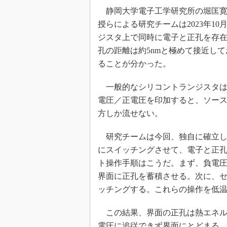
光伝送技
静岡大学電子工学研究所の堀匡寛
“異端児
授らによる研究チームは2023年1
改革、執
ジスタ上で同時に電子と正孔を存
イノベー
孔の距離は約5nmと極めて接近し
JASA発
ることが分かった。
IHSア
一般的なシリコントランジスタは
「英語に
ための新
電圧／正電圧を印加すると、ソー
方しか流せない。
研究チームは今回、独自に確立し
にスイッチングさせて、電子と正
ト操作手順はこうだ。まず、負電
界面に正孔を蓄積させる。次に、
ッチングする。これらの操作を低
この結果、界面の正孔は熱エネル
電圧に追従できず界面にとどまる