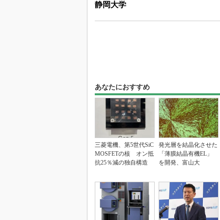
静岡大学
あなたにおすすめ
三菱電機、第5世代SiC
発光層を結晶化させた
MOSFETの核 オン抵
「薄膜結晶有機EL」
抗25％減の独自構造
を開発、富山大