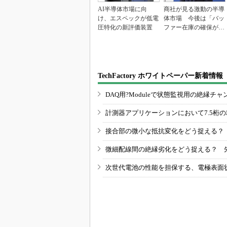
AI半導体市場に向
商社が見る激動の半導
け、エスペックが低電
体市場 今後は「バッ
圧特化の新評価装置
ファー在庫の確保が重
要に」
TechFactory ホワイトペーパー新着情報
DAQ用?Moduleで状態監視用の絶縁
計測器アプリケーションにおいて7.5桁
接合部の微小な抵抗変化をどう捉える？
微細配線間の絶縁劣化をどう捉える？ 
次世代電池の性能を担保する、電極表面