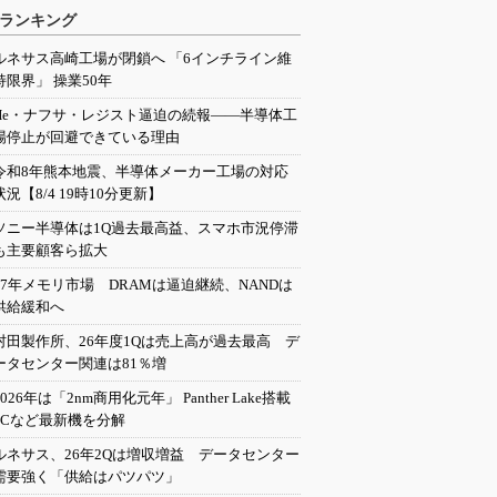
ランキング
ルネサス高崎工場が閉鎖へ 「6インチライン維
持限界」 操業50年
He・ナフサ・レジスト逼迫の続報――半導体工
場停止が回避できている理由
令和8年熊本地震、半導体メーカー工場の対応
状況【8/4 19時10分更新】
ソニー半導体は1Q過去最高益、スマホ市況停滞
も主要顧客ら拡大
27年メモリ市場 DRAMは逼迫継続、NANDは
供給緩和へ
村田製作所、26年度1Qは売上高が過去最高 デ
ータセンター関連は81％増
2026年は「2nm商用化元年」 Panther Lake搭載
PCなど最新機を分解
ルネサス、26年2Qは増収増益 データセンター
需要強く「供給はパツパツ」