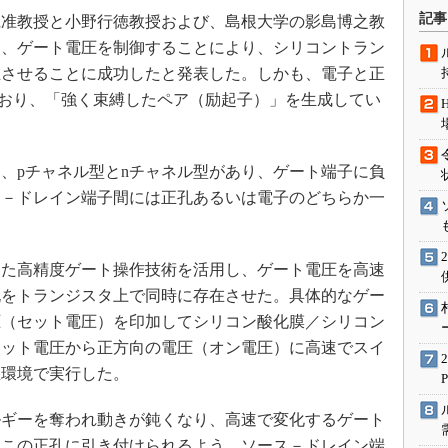
術を知る
記事
准教授と小野行徳教授および、島根大学の影島博之教
エンジニア”が仕掛けた社内
0月、ゲート電圧を制御することにより、シリコントラン
念の180日
在させることに成功したと発表した。しかも、電子と正
ションは日本を救うのか
ており、「強く束縛したペア（励起子）」を生成してい
IoT通信
ナリスト「未来展望」
、pチャネル型とnチャネル型があり、ゲート端子に負
愛されないエンジニア」の
行動論
ス－ドレイン端子間には正孔あるいは電子のどちらか一
た高精度ゲート操作技術を活用し、ゲート電圧を高速
孔をトランジスタ上で同時に存在させた。具体的なゲー
圧（セット電圧）を印加してシリコン酸化膜／シリコン
セット電圧から正方向の電圧（オン電圧）に高速でスイ
温環境で実行した。
ギーを奪われ動きが鈍くなり、高速で変化するゲート
。この正孔に引き付けられるよう、ソース－ドレイン端