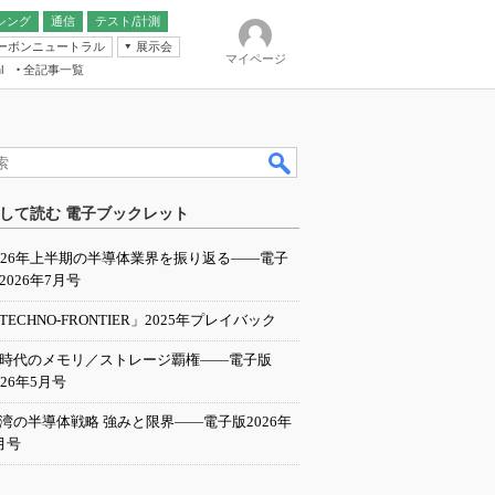
シング
通信
テスト/計測
ーボンニュートラル
展示会
マイページ
全記事一覧
l
ンピューティング
して読む 電子ブックレット
IER
026年上半期の半導体業界を振り返る――電子
2026年7月号
TECHNO-FRONTIER」2025年プレイバック
I時代のメモリ／ストレージ覇権――電子版
026年5月号
湾の半導体戦略 強みと限界――電子版2026年
月号