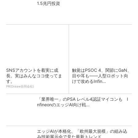
1.5兆円投資
SNSアカウントを着実に成
触覚はPSOC 4、関節にGaN、
長。実はみんなココ使ってま
目や耳も――人型ロボット向
す。
けで攻めるInfin...
PR(Dreaw合同会社)
「業界唯一」のPSA レベル4認証マイコンも I
nfineonのエッジAI向け戦...
エッジAIが本格化、「欧州最大規模」の組み込
み技術展示会で見た最新トレンド