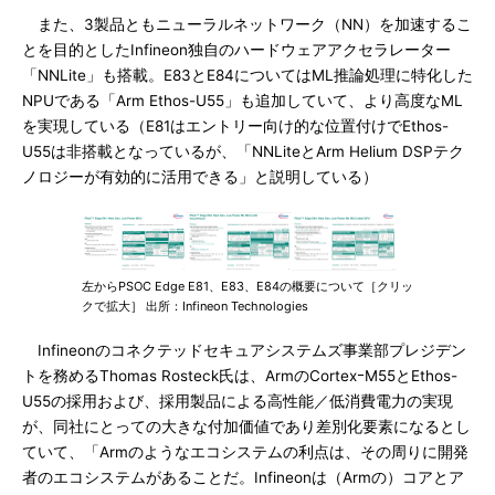
また、3製品ともニューラルネットワーク（NN）を加速するこ
とを目的としたInfineon独自のハードウェアアクセラレーター
「NNLite」も搭載。E83とE84についてはML推論処理に特化した
NPUである「Arm Ethos-U55」も追加していて、より高度なML
を実現している（E81はエントリー向け的な位置付けでEthos-
U55は非搭載となっているが、「NNLiteとArm Helium DSPテク
ノロジーが有効的に活用できる」と説明している）
左からPSOC Edge E81、E83、E84の概要について［クリッ
クで拡大］ 出所：Infineon Technologies
Infineonのコネクテッドセキュアシステムズ事業部プレジデン
トを務めるThomas Rosteck氏は、ArmのCortexｰM55とEthos-
U55の採用および、採用製品による高性能／低消費電力の実現
が、同社にとっての大きな付加価値であり差別化要素になるとし
ていて、「Armのようなエコシステムの利点は、その周りに開発
者のエコシステムがあることだ。Infineonは（Armの）コアとア