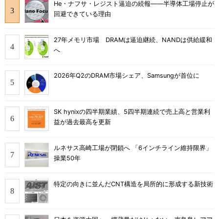
He・ナフサ・レジスト逼迫の続報――半導体工場停止が
回避できている理由
27年メモリ市場 DRAMは逼迫継続、NANDは供給緩和
へ
2026年Q2のDRAM市場シェア、Samsungが首位に
SK hynixの四半期業績、5四半期連続で売上高と営業利
益が過去最高を更新
ルネサス高崎工場が閉鎖へ 「6インチライン維持限界」
操業50年
特定の向きに並んだCNT構造を局所的に形成する新技術