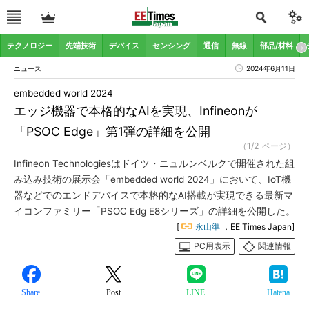
テクノロジー
先端技術
デバイス
センシング
通信
無線
部品/材料
ニュース
2024年6月11日
embedded world 2024
エッジ機器で本格的なAIを実現、Infineonが
「PSOC Edge」第1弾の詳細を公開
（1/2 ページ）
Infineon Technologiesはドイツ・ニュルンベルクで開催された組
み込み技術の展示会「embedded world 2024」において、IoT機
器などでのエンドデバイスで本格的なAI搭載が実現できる最新マ
イコンファミリー「PSOC Edg E8シリーズ」の詳細を公開した。
[
永山準
，EE Times Japan]
PC用表示
関連情報
Share
Post
LINE
Hatena