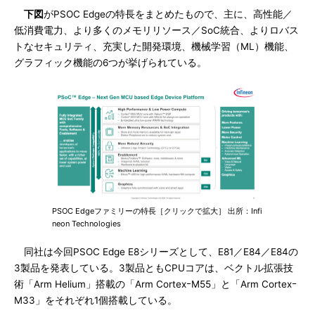
下図
がPSOC Edgeの特長をまとめたもので、主に、高性能／
低消費電力、より多くのメモリリソース／SoC統合、よりロバス
トなセキュリティ、充実した開発環境、機械学習（ML）機能、
グラフィック機能の6つが挙げられている。
PSOC Edgeファミリーの特長［クリックで拡大］ 出所：Infi
neon Technologies
同社は今回PSOC Edge E8シリーズとして、E81／E84／E84の
3製品を発表している。3製品ともCPUコアは、ベクトル拡張技
術「Arm Helium」搭載の「Arm CortexｰM55」と「Arm Cortexｰ
M33」をそれぞれ1個搭載している。