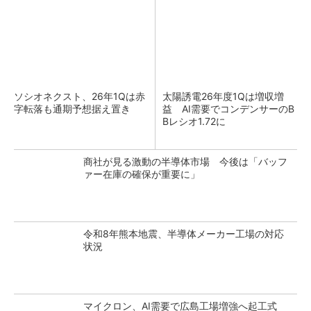
ソシオネクスト、26年1Qは赤
太陽誘電26年度1Qは増収増
字転落も通期予想据え置き
益 AI需要でコンデンサーのB
Bレシオ1.72に
商社が見る激動の半導体市場 今後は「バッフ
ァー在庫の確保が重要に」
令和8年熊本地震、半導体メーカー工場の対応
状況
マイクロン、AI需要で広島工場増強へ起工式