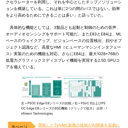
クセラレーターを利用し、それを中心としたチップ／ソリューシ
ョンを構築している。これは単に2つの間のバスではない。効率
をより高めるためにできることは多い」と語っていた。
具体的な機能としては、3製品とも起動と制御のための音声、
オーディオセンシングをサポート可能だ。またE83とE84は、ML
ベースのウェイクアップ、ビジョンベースの位置検出、顔やオブ
ジェクト認識など、高度なHMI（ヒューマンマシンインタフェー
ス）実装のための機能も対応。さらにE84は、最大1028×768の
低電力グラフィックスディスプレイ機能を実現する2.5D GPUコ
アを備えている。
左＝PSOC Edge E8シリーズの比較／右＝PSoC 6およびPS
OC Edge E8シリーズの対応機能［クリックで拡大］ 出所：I
nfineon Technologies
買収したTinyML新興の技術がAI開発を容易に