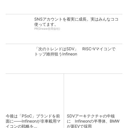
SNSアカウントを着実に成長。実はみんなココ
使ってます。
PR(Dreaw合同会社)
「次のトレンドはSDV」 RISC-Vマイコンで
トップ維持狙うInfineon
今後は「PSoC」ブランドを前
SDVアーキテクチャの中核
面に――Infineonが非車載用マ
に Infineonの半導体、BMW
イコンの戦略を...
が新EVで採用