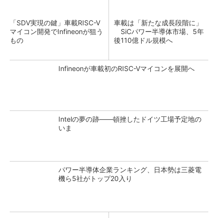
「SDV実現の鍵」車載RISC-V
車載は「新たな成長段階に」
マイコン開発でInfineonが狙う
SiCパワー半導体市場、5年
もの
後110億ドル規模へ
Infineonが車載初のRISC-Vマイコンを展開へ
Intelの夢の跡――頓挫したドイツ工場予定地の
いま
パワー半導体企業ランキング、日本勢は三菱電
機ら5社がトップ20入り