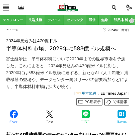
テクノロジー
先端技術
デバイス
センシング
通信
無線
部品/材料
ニュース
2024年10月1日
2024年見込みは470億ドル
半導体材料市場、2029年に583億ドル規模へ
富士経済は、半導体材料について2029年までの世界市場を予測
した。これによると、2024年見込みの470億米ドルに対し、
2029年には583億米ドル規模に達する。新たなAI（人工知能）搭
載機器の登場や、データセンター向けサーバの需要増加などによ
り、半導体材料市場は拡大が続く。
[
馬本隆綱
，EE Times Japan]
PC用表示
関連情報
Share
Post
LINE
Hatena
新たなAI搭載機器やデータセンター向けサーバが需要をけん