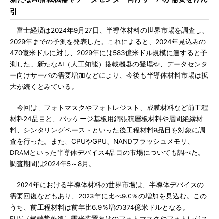
引
富士経済は2024年9月27日、半導体材料の世界市場を調査し、
2029年までの予測を発表した。これによると、2024年見込みの
470億米ドルに対し、2029年には583億米ドル規模に達すると予
測した。新たなAI（人工知能）搭載機器の登場や、データセンタ
ー向けサーバの需要増加などにより、今後も半導体材料市場は拡
大が続くとみている。
今回は、フォトマスクやフォトレジスト、成膜材料など前工程
材料24品目と、パッケージ基板用銅張積層板材料や層間絶縁材
料、シンタリングペーストといった後工程材料9品目を対象に調
査を行った。また、CPUやGPU、NANDフラッシュメモリ、
DRAMといった半導体デバイス4品目の市場についても調べた。
調査期間は2024年5～8月。
2024年における半導体材料の世界市場は、半導体デバイスの
需要回復などもあり、2023年に比べ9.0％の増加を見込む。この
うち、前工程材料は前年比6.9％増の374億米ドルとなる。
EUV（極端紫外線）露光装置向けのフォトマスクやフォトレジス