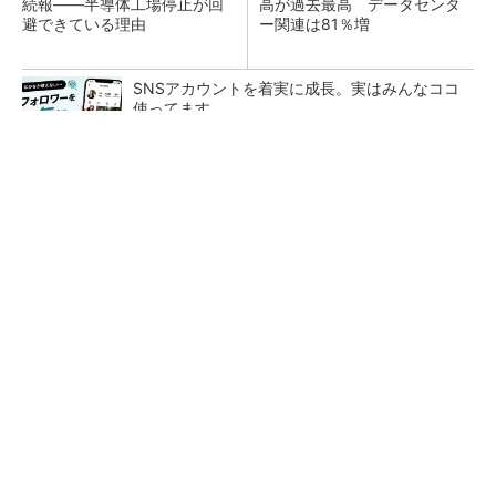
続報――半導体工場停止が回
高が過去最高 データセンタ
避できている理由
ー関連は81％増
SNSアカウントを着実に成長。実はみんなココ
使ってます。
PR(Dreaw合同会社)
ソニー半導体は1Q過去最高益、スマホ市況停滞
も主要顧客ら拡大
27年メモリ市場 DRAMは逼迫継続、NANDは
供給緩和へ