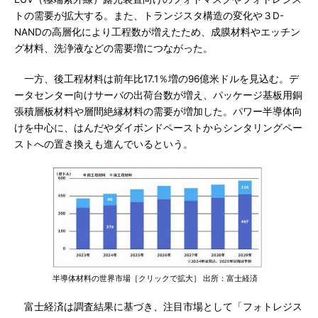
トの需要が拡大する。また、トランジスタ構造の変化や３D-
NANDの高層化により工程数が増えたため、成膜材料やエッチン
グ材料、洗浄液などの需要増につながった。
一方、後工程材料は前年比17.1％増の96億米ドルを見込む。デ
ータセンター向けサーバの出荷台数が増え、パッケージ基板用銅
張積層板材料や層間絶縁材料の需要が増加した。パワー半導体向
けを中心に、はんだやダイボンドペーストからシンタリングペー
ストへの置き換えも進んでいるという。
半導体材料の世界市場［クリックで拡大］ 出所：富士経済
富士経済は調査結果に基づき、注目市場として「フォトレジス