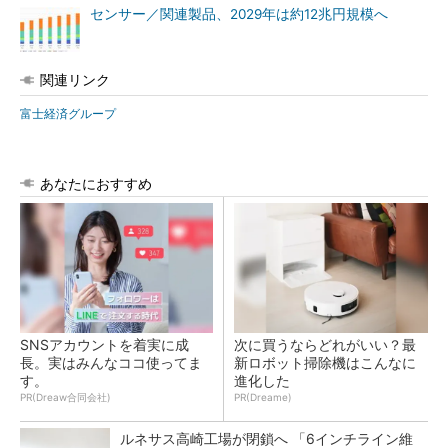
センサー／関連製品、2029年は約12兆円規模へ
関連リンク
富士経済グループ
あなたにおすすめ
SNSアカウントを着実に成
次に買うならどれがいい？最
長。実はみんなココ使ってま
新ロボット掃除機はこんなに
す。
進化した
PR(Dreaw合同会社)
PR(Dreame)
ルネサス高崎工場が閉鎖へ 「6インチライン維