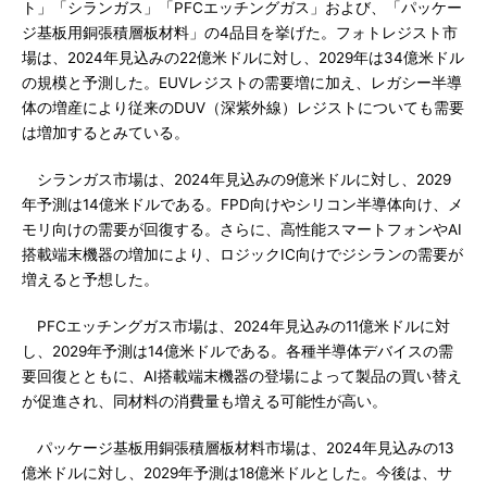
ト」「シランガス」「PFCエッチングガス」および、「パッケー
ジ基板用銅張積層板材料」の4品目を挙げた。フォトレジスト市
場は、2024年見込みの22億米ドルに対し、2029年は34億米ドル
の規模と予測した。EUVレジストの需要増に加え、レガシー半導
体の増産により従来のDUV（深紫外線）レジストについても需要
は増加するとみている。
シランガス市場は、2024年見込みの9億米ドルに対し、2029
年予測は14億米ドルである。FPD向けやシリコン半導体向け、メ
モリ向けの需要が回復する。さらに、高性能スマートフォンやAI
搭載端末機器の増加により、ロジックIC向けでジシランの需要が
増えると予想した。
PFCエッチングガス市場は、2024年見込みの11億米ドルに対
し、2029年予測は14億米ドルである。各種半導体デバイスの需
要回復とともに、AI搭載端末機器の登場によって製品の買い替え
が促進され、同材料の消費量も増える可能性が高い。
パッケージ基板用銅張積層板材料市場は、2024年見込みの13
億米ドルに対し、2029年予測は18億米ドルとした。今後は、サ