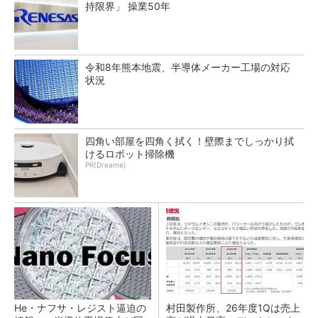
持限界」 操業50年
令和8年熊本地震、半導体メーカー工場の対応
状況
四角い部屋を四角く拭く！壁際までしっかり拭
けるロボット掃除機
PR(Dreame)
He・ナフサ・レジスト逼迫の
村田製作所、26年度1Qは売上