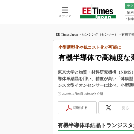
テク
業界
電池／エネル
ア
メディア
特
メ
福田昭の
LS
EE Times Japan
>
センシング（センサー）
>
有機半導
福田昭の
マ
湯之上隆
小型薄型化や低コスト化が可能に
FP
大山聡の
有機半導体で高精度な
大原雄介
ック
東京大学と物質・材料研究機構（NIM
リタイア
導体単結晶を用い、精度が高い「薄膜型
学漂流記
ジスタ型イオンセンサーに比べ、小型薄
世界を「
2024年10月07日 10時30分 公開
踊るバズワ
Buzzwo
印刷する
見る
この10
で起こる
有機半導体単結晶トランジスタ
製品分解