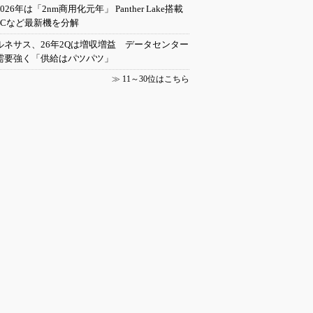
2026年は「2nm商用化元年」 Panther Lake搭載
PCなど最新機を分解
ルネサス、26年2Qは増収増益 データセンター
需要強く「供給はパツパツ」
≫
11～30位はこちら