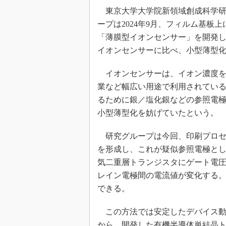
光伝送技
東京大学大学院新領域創成科学研究
“異端児
ープは2024年9月、フィルム基
改革、執
「薄膜型イオンセンサー」を開発
イノベー
イオンセンサーに比べ、小型薄型
JASA発
イオンセンサーは、イオン濃度を
IHSア
業など幅広い用途で利用されてい
「英語に
ための新
るために銀／塩化銀などの参照電
小型薄型化を妨げていたという。
研究グループは今回、印刷プロセ
を形成し、これが疑似参照電極と
気二重層トランジスタにゲート電
レイン電極間の電流値が変化する
できる。
この方法では安定したデバイス動
から、開発した有機半導体単結晶トラ