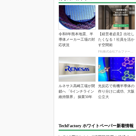
令和8年熊本地震、半
【経営者必見】出社し
導体メーカー工場の対
たくなる！社員を活か
応状況
す空間術
PR(株式会社アルファーテクノ)
ルネサス高崎工場が閉
光反応で有機半導体の
鎖へ 「6インチライン
作り分けに成功、大阪
維持限界」 操業50年
公立大
TechFactory ホワイトペーパー新着情報