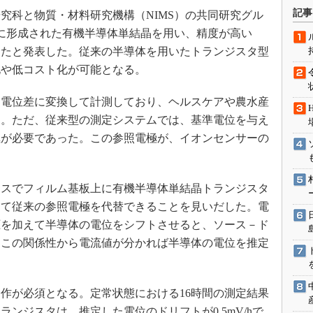
術を知る
記事
科と物質・材料研究機構（NIMS）の共同研究グル
エンジニア”が仕掛けた社内
板上に形成された有機半導体単結晶を用い、精度が高い
念の180日
したと発表した。従来の半導体を用いたトランジスタ型
ションは日本を救うのか
化や低コスト化が可能となる。
IoT通信
電位差に変換して計測しており、ヘルスケアや農水産
ナリスト「未来展望」
る。ただ、従来型の測定システムでは、基準電位を与え
愛されないエンジニア」の
行動論
極が必要であった。この参照電極が、イオンセンサーの
スでフィルム基板上に有機半導体単結晶トランジスタ
して従来の参照電極を代替できることを見いだした。電
圧を加えて半導体の電位をシフトさせると、ソース－ド
。この関係性から電流値が分かれば半導体の電位を推定
作が必須となる。定常状態における16時間の測定結果
ンジスタは、推定した電位のドリフトが0.5mV/hで