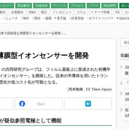
ノロジー
製品解剖
先端技術
デバイス
プロセス
パワー
部品材料
セン
動向
企業動向
統計
インタビュー
コラム
テーマ特集
カ
M&A
5G
ギー
ナログ
無線
集
ニュース
海外
国内
連載
電子版
読者登録
ホワイトペーパー
Specia
フィジカルAI
IoT・エッジコ
モリ
EXPO
Microchip情報
ストレージ通信
EE Times Japan×EDN Japan統合電
エッジAI
子版
I
SEMICON Japan
体で高精度な薄膜型イオンセンサーを開発：...
デバイス通信
パワーエレクトロニクス
電子ブックレット
イコン
CEATEC
のナノフォーカス
半導体後工程
GA
EdgeTech＋
業界スコープ
薄膜型イオンセンサーを開発
読者調査（EE Times Research）
印刷
TECHNO-FRONT
のエレ・組み込みプレイバ
カーボンニュートラル
2
人とくるま展
S）の共同研究グループは、フィルム基板上に形成された有機半
版
IoT
直前エンジニアの社会人大
イオンセンサー」を開発した。従来の半導体を用いたトラン
電源設計（EDN Japan）
型化や低コスト化が可能となる。
「
数字」で回してみよう
[
馬本隆綱
，
EE Times Japan
]
エレクトロニクス入門（EDN
A
Japan）
ード ～Behind the
2
rd
Share
年で起こったこと、次の10年
台
こと
4
が疑似参照電極として機能
で探るアジアの新トレンド