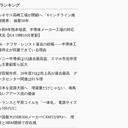
ランキング
ルネサス高崎工場が閉鎖へ 「6インチライン維
持限界」 操業50年
令和8年熊本地震、半導体メーカー工場の対応
状況【8/4 19時10分更新】
He・ナフサ・レジスト逼迫の続報――半導体工
場停止が回避できている理由
ソニー半導体は1Q過去最高益、スマホ市況停滞
も主要顧客ら拡大
村田製作所、26年度1Qは売上高が過去最高 デ
ータセンター関連は81％増
日本を資源大国へ 埋蔵量だけじゃない、南鳥
島レアアース泥の価値
トランスと平滑コイルを「一体化」 電源サイズ
を3分の2に
中国最大のDRAMメーカーCXMTがIPOへ 増
産とHBM開発で存在感