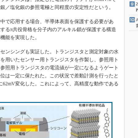
る銀／塩化銀の参照電極と同程度の安定性だという。
中で応用する場合、半導体表面を保護する必要があ
するπ共役骨格を分子内のアルキル鎖が保護する構造
護機能を実現した。
センシングも実証した。トランジスタと測定対象の水
膜を用いたセンサー用トランジスタを作製し、参照用ト
。参照用トランジスタの電流値が一定になるようゲート
電位は一定に保たれた。この状況で差動計測を行ったと
に62mV変化した。これによって、高精度な動作である