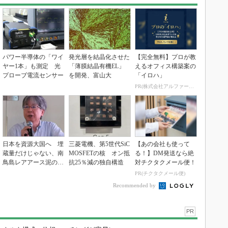
パワー半導体の「ワイ
発光層を結晶化させた
【完全無料】プロが教
ヤー1本」も測定 光
「薄膜結晶有機EL」
えるオフィス構築案の
プローブ電流センサー
を開発、富山大
「イロハ」
PR(株式会社アルファーテクノ)
日本を資源大国へ 埋
三菱電機、第5世代SiC
【あの会社も使って
蔵量だけじゃない、南
MOSFETの核 オン抵
る！】DM発送なら絶
鳥島レアアース泥の価
抗25％減の独自構造
対チクタクメール便！
値
PR(チクタクメール便)
Recommended by
PR