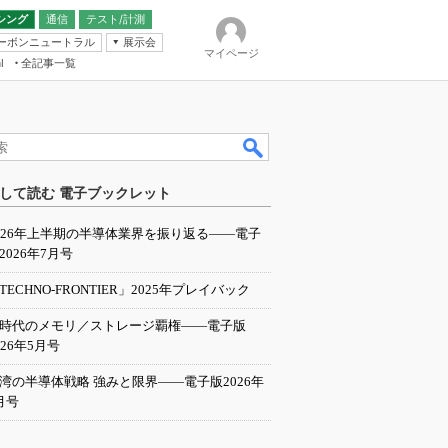
シング
通信
テスト/計測
ーボンニュートラル
展示会
マイページ
全記事一覧
l
ンピューティング
して読む 電子ブックレット
IER
026年上半期の半導体業界を振り返る――電子
2026年7月号
TECHNO-FRONTIER」2025年プレイバック
I時代のメモリ／ストレージ覇権――電子版
026年5月号
湾の半導体戦略 強みと限界――電子版2026年
月号