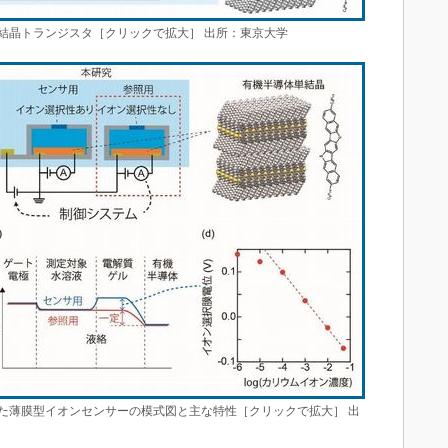
結晶トランジスタ［クリックで拡大］ 出所：東京大学
た薄膜型イオンセンサーの模式図と主な特性［クリックで拡大］ 出