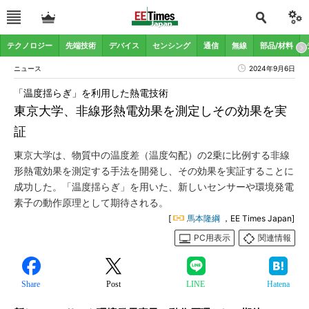
テクノロジー
先端技術
デバイス
センシング
通信
無線
部品/材料
ニュース
2024年9月6日
「温度揺らぎ」を利用した熱電技術
東京大学、非線形熱電効果を測定しその効果を実
証
東京大学は、物質中の温度差（温度勾配）の2乗に比例する非線
形熱電効果を測定する手法を開発し、その効果を実証することに
成功した。「温度揺らぎ」を用いた、新しいセンサーや環境発電
素子の動作原理として期待される。
[
馬本隆綱
，EE Times Japan]
PC用表示
関連情報
Share
Post
LINE
Hatena