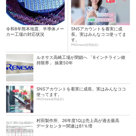
令和8年熊本地震、半導体メー
SNSアカウントを着実に成
カー工場の対応状況
長。実はみんなココ使ってま
す。
PR(Dreaw合同会社)
ルネサス高崎工場が閉鎖へ 「6インチライン維
持限界」 操業50年
SNSアカウントを着実に成長。実はみんなココ
使ってます。
PR(Dreaw合同会社)
村田製作所、26年度1Qは売上高が過去最高
データセンター関連は81％増