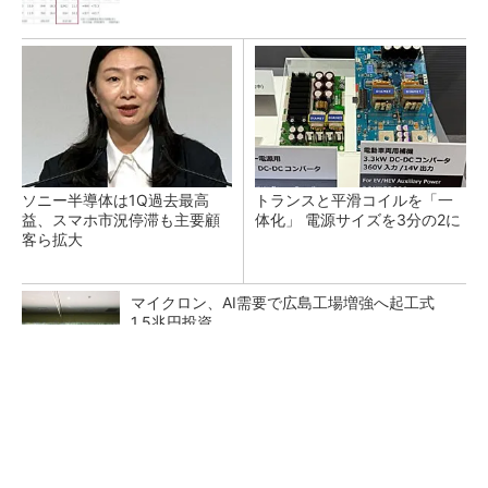
ソニー半導体は1Q過去最高
トランスと平滑コイルを「一
益、スマホ市況停滞も主要顧
体化」 電源サイズを3分の2に
客ら拡大
マイクロン、AI需要で広島工場増強へ起工式
1.5兆円投資
He・ナフサ・レジスト逼迫の続報――半導体工
場停止が回避できている理由