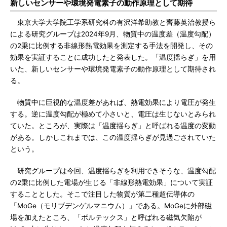
新しいセンサーや環境発電素子の動作原理として期待
東京大学大学院工学系研究科の有沢洋希助教と齊藤英治教授ら
による研究グループは2024年9月、物質中の温度差（温度勾配）
の2乗に比例する非線形熱電効果を測定する手法を開発し、その
効果を実証することに成功したと発表した。「温度揺らぎ」を用
いた、新しいセンサーや環境発電素子の動作原理として期待され
る。
物質中に巨視的な温度差があれば、熱電効果により電圧が発生
する。逆に温度勾配が極めて小さいと、電圧は生じないとみられ
ていた。ところが、実際は「温度揺らぎ」と呼ばれる温度の変動
がある。しかしこれまでは、この温度揺らぎが見過ごされていた
という。
研究グループは今回、温度揺らぎを利用できそうな、温度勾配
の2乗に比例した電場が生じる「非線形熱電効果」について実証
することとした。そこで注目した物質が第二種超伝導体の
「MoGe（モリブデンゲルマニウム）」である。MoGeに外部磁
場を加えたところ、「ボルテックス」と呼ばれる磁気欠陥が