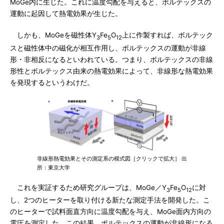
MoGe内に生じた。これに温度勾配を与えると、ボルテックスの
運動に起因して熱電効果が生じた。
しかも、MoGeを磁性体Y
Fe
O
上に作製すれば、ボルテック
3
5
12
スと磁性体中の磁化が相互作用し、ボルテックスの運動が非線
形・非相反になるといわれている。つまり、ボルテックスの非線
形性とボルテックス由来の熱電効果によって、非線形な熱電効果
を発現するというわけだ。
非線形熱電効果とその測定系の模式図［クリックで拡大］ 出
所：東京大学
これを実証するため研究グループは、MoGe／Y
Fe
O
に対
3
5
12
し、2つのヒーターを取り付ける新たな測定手法を開発した。こ
のヒーターで試料面直方向に温度勾配を与え、MoGe面内方向の
電圧を測定した。この結果、ボルテックスの運動が非線形になる