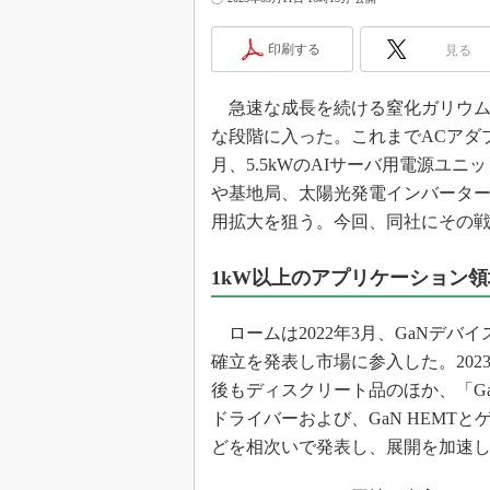
光伝送技
“異端児
印刷する
見る
改革、執
イノベー
急速な成長を続ける窒化ガリウム
JASA発
な段階に入った。これまでACアダプ
IHSア
月、5.5kWのAIサーバ用電源ユ
や基地局、太陽光発電インバータ
「英語に
ための新
用拡大を狙う。今回、同社にその
1kW以上のアプリケーション
ロームは2022年3月、GaNデバイス
確立を発表し市場に参入した。2023
後もディスクリート品のほか、「G
ドライバーおよび、GaN HEMTとゲート
どを相次いで発表し、展開を加速