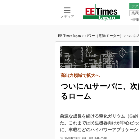
テク
業界
電池／エネル
ア
メディア
特
メ
福田昭の
LS
EE Times Japan
>
パワー（電源/モーター）
>
ついにA
福田昭の
マ
湯之上隆
FP
大山聡の
大原雄介
ック
高出力領域で拡大へ
リタイア
学漂流記
ついにAIサーバに、次
世界を「
るローム
踊るバズワ
Buzzwo
急速な成長を続ける窒化ガリウム（Ga
この10
で起こる
た。これまでは民生機器向けが中心だっ
に、車載などのハイパワーアプリケーシ
製品分解
2025年03月11日 16時15分 公開