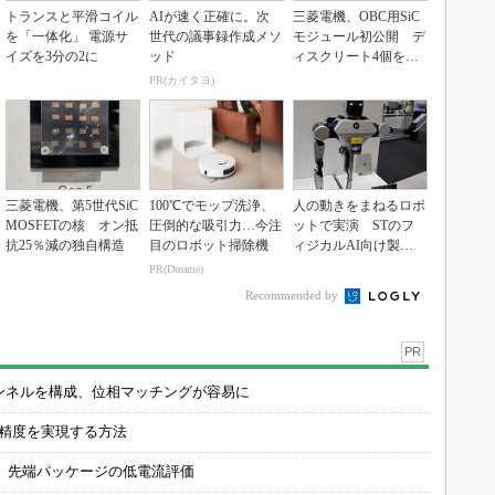
トランスと平滑コイル
AIが速く正確に。次
三菱電機、OBC用SiC
を「一体化」 電源サ
世代の議事録作成メソ
モジュール初公開 デ
イズを3分の2に
ッド
ィスクリート4個を置
き換え
PR(カイタヨ)
三菱電機、第5世代SiC
100℃でモップ洗浄、
人の動きをまねるロボ
MOSFETの核 オン抵
圧倒的な吸引力…今注
ットで実演 STのフ
抗25％減の独自構造
目のロボット掃除機
ィジカルAI向け製品
群
PR(Dreame)
Recommended by
PR
チャンネルを構成、位相マッチングが容易に
の精度を実現する方法
 先端パッケージの低電流評価