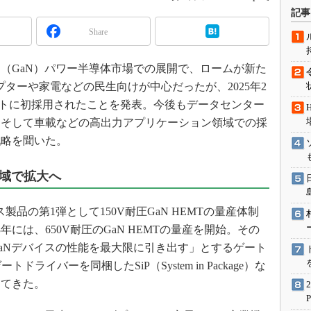
術を知る
記事
エンジニア”が仕掛けた社内
Share
念の180日
ションは日本を救うのか
（GaN）パワー半導体市場での展開で、ロームが新た
IoT通信
ターや家電などの民生向けが中心だったが、2025年2
ナリスト「未来展望」
ニットに初採用されたことを発表。今後もデータセンター
ーそして車載などの高出力アプリケーション領域での採
愛されないエンジニア」の
行動論
戦略を聞いた。
領域で拡大へ
製品の第1弾として150V耐圧GaN HEMTの量産体制
年には、650V耐圧のGaN HEMTの量産を開始。その
aNデバイスの性能を最大限に引き出す」とするゲート
ドライバーを同梱したSiP（System in Package）な
してきた。