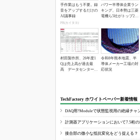
手作業はもう不要。録
パワー半導体企業ラン
音をアップするだけの
キング、日本勢は三菱
AI議事録
電機ら5社がトップ20
入り
PR(カイタヨ)
村田製作所、26年度1
令和8年熊本地震、半
Qは売上高が過去最
導体メーカー工場の対
高 データセンター関
応状況
連は81％増
TechFactory ホワイトペーパー新着情報
DAQ用?Moduleで状態監視用の絶縁
計測器アプリケーションにおいて7.5桁
接合部の微小な抵抗変化をどう捉える？