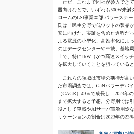
ただ、これまで同社が参入できて
器向けなどで、いずれも500W未
ロームのLSI事業本部 パワーステ
氏は「民生分野で低ワットの製品か
安に向けた、実証を含めた過程だっ
よる電源の小型化、高効率化によ
のはデータセンターや車載、基地局
上で、特に1kW（かつ高速スイッ
を拡大していくことを狙っている
これらの領域は市場の期待が高い。台湾
た市場調査では、GaNパワーデバイス
（CAGR）49％で成長し、2023年の
まで拡大すると予想。分野別では
役として車載やAIサーバ電源用途
リケーションの割合は2023年の23
相次ぐ買収に特