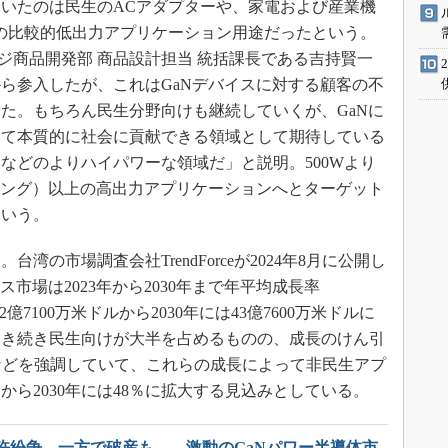
いたのは民生のACアダプターや、家電および産業機
満の比較的低出力アプリケーション用途だったという。
ージ商品開発部 商品設計担当 統括課長である吉持賢一
ら参入したが、これはGaNデバイスに対する顧客の不
た。もちろん民生分野向けも継続していくが、GaNに
って本質的に社会に貢献できる領域として期待している
などのよりハイパワーな領域だ」と説明。500Wより
チング）以上の高出力アプリケーションへとターゲット
という。
の市場調査会社TrendForceが2024年8月に公開し
市場は2023年から2030年まで年平均成長率
2億7100万米ドルから2030年には43億7600万米ドルに
引き続き民生向けが大半を占めるものの、成長のけん引
などを強調していて、これらの成長によって非民生アプ
％から2030年には48％に拡大する見込みとしている。
許紛争、一方で破産も……激動のGaNパワー半導体市