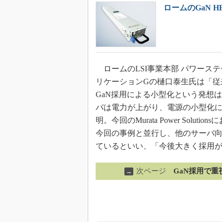
ロームのGaN 
ロームのLSI事業本部 パワーステ
リケーションGの樋口泰生氏は「従
GaN採用による小型化という発想
バは電力が上がり、電源の小型化
明。今回のMurata Power So
今回の事例と並行し、他のサーバ向
ているといい、「今後大きく採用
次ページ
GaN採用で
→