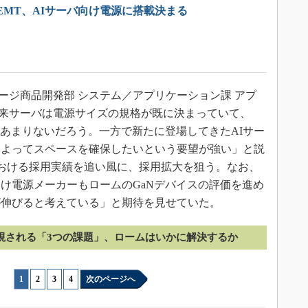
HEMT、AIサーバ向け電源に搭載決まる
ージ商品開発部 システム／アプリケーション課 アプ
来サーバは電源サイズの規格が既に決まっていて、
はあまりないだろう。一方で新たに登場してきたAIサー
によってスペースを確保したいという要望が強い」と説
lutionsにおける採用実績を追い風に、採用拡大を狙う。なお、
け電源メーカーもロームのGaNデバイスの評価を進め
が伸びると考えている」と期待を見せていた。
重視される「3つの課題」、ロームはいかに解決するか
1
|
2
|
3
|
4
次のページへ