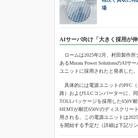
場
AIサーバ向け「大きく採用が
ロームは2025年2月、村田製作所
あるMurata Power SolutionsのA
ユニットに採用されたと発表した
具体的には電源ユニットのPFC（
路）およびLLCコンバーターに、
TOLLパッケージを採用した650V耐
HEMTが耐圧650Vのディスクリー
用される。この電源ユニットは202
を開始する予定だ（詳細は下記リ