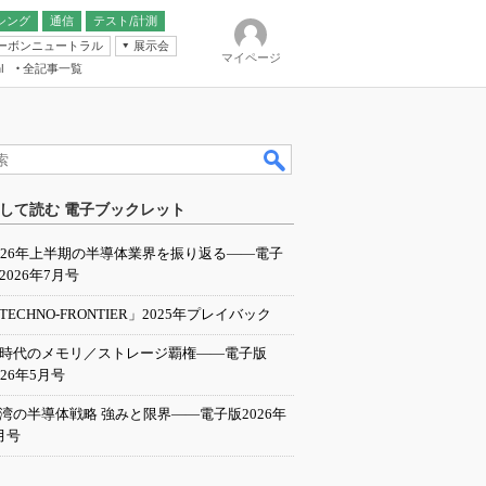
シング
通信
テスト/計測
ーボンニュートラル
展示会
マイページ
全記事一覧
l
ンピューティング
して読む 電子ブックレット
IER
026年上半期の半導体業界を振り返る――電子
2026年7月号
TECHNO-FRONTIER」2025年プレイバック
I時代のメモリ／ストレージ覇権――電子版
026年5月号
湾の半導体戦略 強みと限界――電子版2026年
月号