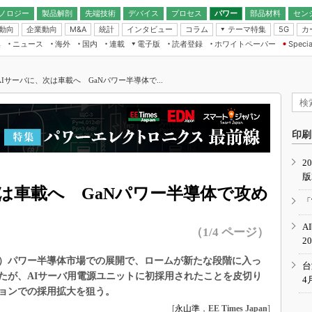
ノロジー
製品解剖
先端技術
デバイス
プロセス
パワー
部品材料
セン
動向
企業動向
統計
インタビュー
コラム
テーマ特集
カ
M&A
5G
ギー
ナログ
無線
集
ニュース
海外
国内
連載
電子版
読者登録
ホワイトペーパー
Specia
フィジカルAI
IoT・エッジコ
モリ
EXPO
Microchip情報
ストレージ通信
EE Times Japan×EDN Japan統合電
エッジAI
子版
I
SEMICON Japan
Iサーバに、次は車載へ GaNパワー半導体で...
デバイス通信
パワーエレクトロニクス
電子ブックレット
イコン
CEATEC
のナノフォーカス
半導体後工程
GA
EdgeTech＋
業界スコープ
読者調査（EE Times Research）
印刷
TECHNO-FRONT
のエレ・組み込みプレイバ
カーボンニュートラル
2
人とくるま展
版
IoT
直前エンジニアの社会人大
は車載へ GaNパワー半導体で攻め
電源設計（EDN Japan）
「
数字」で回してみよう
エレクトロニクス入門（EDN
A
Japan）
（1/4 ページ）
ード ～Behind the
2
rd
N）パワー半導体市場での展開で、ロームが新たな段階に入っ
年で起こったこと、次の10年
台
こと
たが、AIサーバ用電源ユニットに初採用されたことを皮切り
4
ョンでの採用拡大を狙う。
で探るアジアの新トレンド
[
永山準
，
EE Times Japan
]