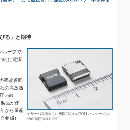
伸びる」と期待
グループで
Iサーバ向け電源
。
力率改善回
同社の高放熱
圧GaN
ト製品が使
5年から量産
AIサーバ電源向けに初採用されたTOLLパッケージの
ンク参照）
650V耐圧GaN HEMT