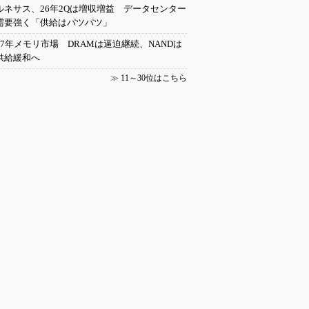
ルネサス、26年2Qは増収増益 データセンター
需要強く「供給はパツパツ」
27年メモリ市場 DRAMは逼迫継続、NANDは
供給緩和へ
≫
11～30位はこちら