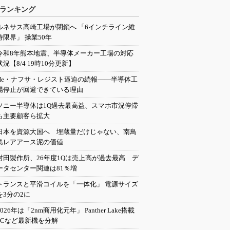
ランキング
ルネサス高崎工場が閉鎖へ 「6インチライン維
持限界」 操業50年
令和8年熊本地震、半導体メーカー工場の対応
状況【8/4 19時10分更新】
He・ナフサ・レジスト逼迫の続報――半導体工
場停止が回避できている理由
ソニー半導体は1Q過去最高益、スマホ市況停滞
も主要顧客ら拡大
日本を資源大国へ 埋蔵量だけじゃない、南鳥
島レアアース泥の価値
村田製作所、26年度1Qは売上高が過去最高 デ
ータセンター関連は81％増
トランスと平滑コイルを「一体化」 電源サイズ
を3分の2に
2026年は「2nm商用化元年」 Panther Lake搭載
PCなど最新機を分解