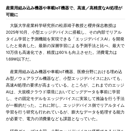
産業用組み込み機器や車載IoT機器で、高速／高精度なAI処理が
可能に
大阪大学産業科学研究所の松原靖子教授と櫻井保志教授は
2025年10月、小型エッジデバイスに搭載し、その内部でリアル
タイム学習と予測機能を実現できる「エッジデバイスAI」を開発
したと発表した。最新の深層学習による予測手法と比べ、最大で
10万倍も高速化でき、精度は60％も向上させた。消費電力は
1.69W以下だ。
産業用組み込み機器や車載IoT機器、医療分野における埋め込
み型／ウェアラブル機器など、小型エッジデバイスにおいても、
高速AI処理の要求が高まっている。ところが、これまでのエッジ
AIは、大規模クラウド環境においてビッグデータを事前に学習
し、その固定モデルをエッジデバイスに実装して推論を行う手法
が一般的だった。これに対し、エッジデバイス側でリアルタイム
学習を行う研究も行われているが、膨大なデータを処理する能力
が必要で、電力の消費量なども課題となっていた。