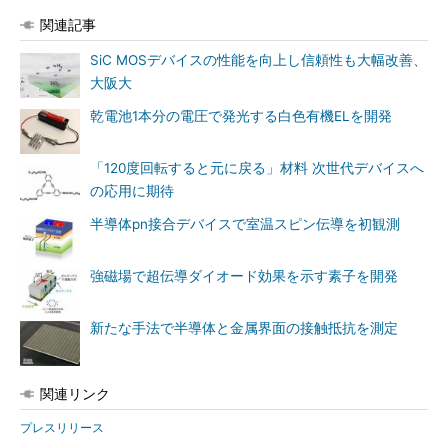
関連記事
SiC MOSデバイスの性能を向上し信頼性も大幅改善、
大阪大
乾電池1本分の電圧で発光する白色有機ELを開発
「120度回転すると元に戻る」材料 次世代デバイスへ
の応用に期待
半導体pn接合デバイスで室温スピン伝導を初観測
強磁場で超伝導ダイオード効果を示す素子を開発
新たな手法で半導体と金属界面の接触抵抗を測定
関連リンク
プレスリリース