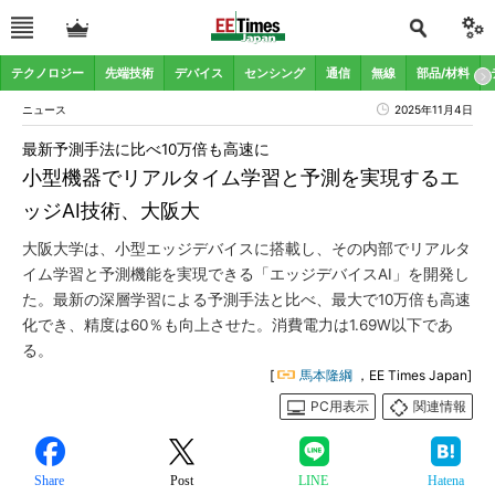
テクノロジー
先端技術
デバイス
センシング
通信
無線
部品/材料
ニュース
2025年11月4日
最新予測手法に比べ10万倍も高速に
小型機器でリアルタイム学習と予測を実現するエ
ッジAI技術、大阪大
大阪大学は、小型エッジデバイスに搭載し、その内部でリアルタ
イム学習と予測機能を実現できる「エッジデバイスAI」を開発し
た。最新の深層学習による予測手法と比べ、最大で10万倍も高速
化でき、精度は60％も向上させた。消費電力は1.69W以下であ
る。
[
馬本隆綱
，EE Times Japan]
PC用表示
関連情報
Share
Post
LINE
Hatena