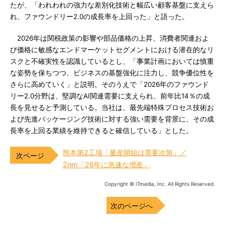
たが、「われわれの強力な差別化技術と幅広い顧客基盤に支えら
れ、ファウンドリー2.0の成長率を上回った」と語った。
2026年は関税政策の影響や部品価格の上昇、消費者関連およ
び価格に敏感なエンドマーケットセグメントにおける潜在的なリ
スクと不確実性を認識しているとし、「事業計画においては慎重
な姿勢を保ちつつ、ビジネスの基盤強化に注力し、競争優位性を
さらに高めていく」と説明。そのうえで「2026年のファウンド
リー2.0分野は、堅調なAI関連需要に支えられ、前年比14％の成
長を見せると予測している。当社は、最先端特殊プロセス技術お
よび先進パッケージング技術に対する強い需要を背景に、その成
長率を上回る業績を維持できると確信している」とした。
熊本第2工場「量産開始は需要次第」／
2nm「26年に急速な増産」
Copyright © ITmedia, Inc. All Rights Reserved.
次のページへ