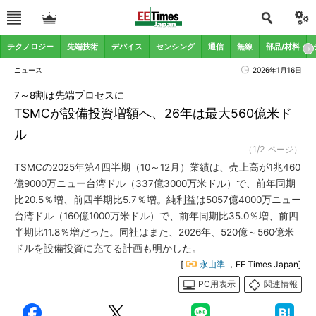
テクノロジー
先端技術
デバイス
センシング
通信
無線
部品/材料
ニュース
2026年1月16日
7～8割は先端プロセスに
TSMCが設備投資増額へ、26年は最大560億米ド
ル
（1/2 ページ）
TSMCの2025年第4四半期（10～12月）業績は、売上高が1兆460
億9000万ニュー台湾ドル（337億3000万米ドル）で、前年同期
比20.5％増、前四半期比5.7％増。純利益は5057億4000万ニュー
台湾ドル（160億1000万米ドル）で、前年同期比35.0％増、前四
半期比11.8％増だった。同社はまた、2026年、520億～560億米
ドルを設備投資に充てる計画も明かした。
[
永山準
，EE Times Japan]
PC用表示
関連情報