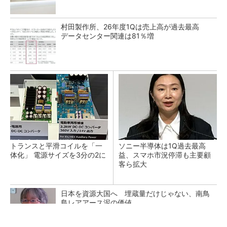
村田製作所、26年度1Qは売上高が過去最高
データセンター関連は81％増
トランスと平滑コイルを「一
ソニー半導体は1Q過去最高
体化」 電源サイズを3分の2に
益、スマホ市況停滞も主要顧
客ら拡大
日本を資源大国へ 埋蔵量だけじゃない、南鳥
島レアアース泥の価値