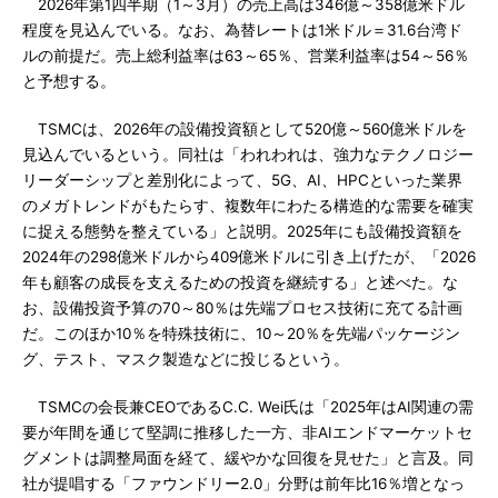
2026年第1四半期（1～3月）の売上高は346億～358億米ドル
程度を見込んでいる。なお、為替レートは1米ドル＝31.6台湾ド
ルの前提だ。売上総利益率は63～65％、営業利益率は54～56％
と予想する。
TSMCは、2026年の設備投資額として520億～560億米ドルを
見込んでいるという。同社は「われわれは、強力なテクノロジー
リーダーシップと差別化によって、5G、AI、HPCといった業界
のメガトレンドがもたらす、複数年にわたる構造的な需要を確実
に捉える態勢を整えている」と説明。2025年にも設備投資額を
2024年の298億米ドルから409億米ドルに引き上げたが、「2026
年も顧客の成長を支えるための投資を継続する」と述べた。な
お、設備投資予算の70～80％は先端プロセス技術に充てる計画
だ。このほか10％を特殊技術に、10～20％を先端パッケージン
グ、テスト、マスク製造などに投じるという。
TSMCの会長兼CEOであるC.C. Wei氏は「2025年はAI関連の需
要が年間を通じて堅調に推移した一方、非AIエンドマーケットセ
グメントは調整局面を経て、緩やかな回復を見せた」と言及。同
社が提唱する「ファウンドリー2.0」分野は前年比16％増となっ