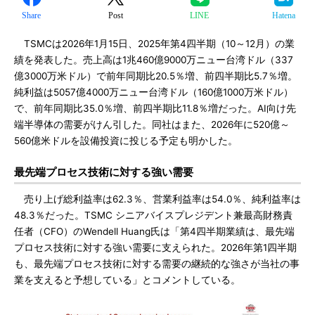
Share
Post
LINE
Hatena
TSMCは2026年1月15日、2025年第4四半期（10～12月）の業
績を発表した。売上高は1兆460億9000万ニュー台湾ドル（337
億3000万米ドル）で前年同期比20.5％増、前四半期比5.7％増。
純利益は5057億4000万ニュー台湾ドル（160億1000万米ドル）
で、前年同期比35.0％増、前四半期比11.8％増だった。AI向け先
端半導体の需要がけん引した。同社はまた、2026年に520億～
560億米ドルを設備投資に投じる予定も明かした。
最先端プロセス技術に対する強い需要
売り上げ総利益率は62.3％、営業利益率は54.0％、純利益率は
48.3％だった。TSMC シニアバイスプレジデント兼最高財務責
任者（CFO）のWendell Huang氏は「第4四半期業績は、最先端
プロセス技術に対する強い需要に支えられた。2026年第1四半期
も、最先端プロセス技術に対する需要の継続的な強さが当社の事
業を支えると予想している」とコメントしている。