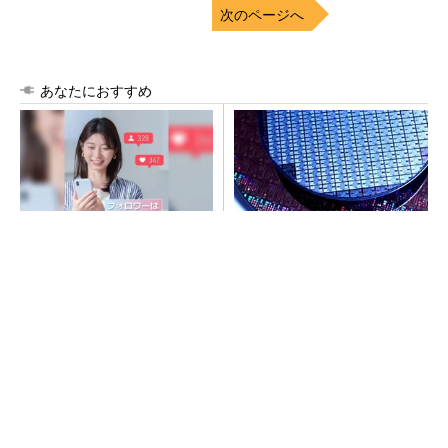
次のページへ
あなたにおすすめ
SNSアカウントを着実に成
令和8年熊本地震、半導体メー
長。実はみんなココ使ってま
カー工場の対応状況
す。
PR(Dreaw合同会社)
SNSアカウントを着実に成長。実はみんなココ
使ってます。
PR(Dreaw合同会社)