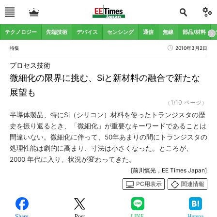
テクノロジー
先端技術
デバイス
センシング
通信
無線
部品/材料
特集
2010年3月2日
プロセス技術
微細化の限界に挑む、Siと新材料の融合で新たな
展望も
（1/10 ページ）
半導体製品、特にSi（シリコン）材料を使ったトランジスタの歴
史を振り返るとき、「微細化」が重要なキーワードであることは
間違いない。微細化に伴って、50年あまりの間にトランジスタの
処理性能は劇的に高まり、寸法は小さくなった。ところが、
2000 年代に入り、状況が変わってきた。
[前川慎光，EE Times Japan]
PC用表示
関連情報
Share
Post
LINE
Hatena