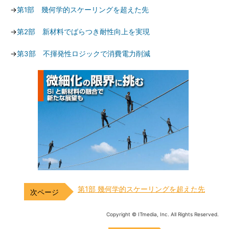
→
第1部 幾何学的スケーリングを超えた先
→
第2部 新材料でばらつき耐性向上を実現
→
第3部 不揮発性ロジックで消費電力削減
第1部 幾何学的スケーリングを超えた先
Copyright © ITmedia, Inc. All Rights Reserved.