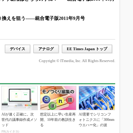
換えを狙う――統合電子版2011年9月号
デバイス
アナログ
EE Times Japan トップ
Copyright © ITmedia, Inc. All Rights Reserved.
AIが速く正確に。次
想定以上に早い生産再
AI需要でシリコンフ
世代の議事録作成メソ
開、10年前の教訓生き
ォトニクスに「300mm
ッド
る
ウエハー化」の波
PR(カイタヨ)