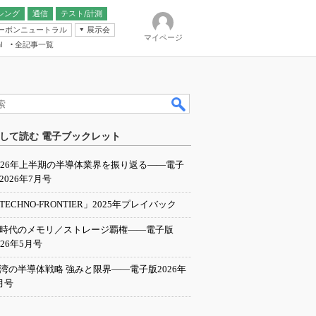
シング
通信
テスト/計測
ーボンニュートラル
展示会
マイページ
全記事一覧
l
ンピューティング
して読む 電子ブックレット
IER
026年上半期の半導体業界を振り返る――電子
2026年7月号
TECHNO-FRONTIER」2025年プレイバック
I時代のメモリ／ストレージ覇権――電子版
026年5月号
湾の半導体戦略 強みと限界――電子版2026年
月号