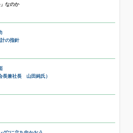
ル」なのか
功
設計の指針
面
役会長兼社長 山田純氏）
ング”に立ち向かおう