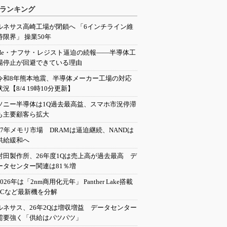
ランキング
ルネサス高崎工場が閉鎖へ 「6インチライン維
持限界」 操業50年
He・ナフサ・レジスト逼迫の続報――半導体工
場停止が回避できている理由
令和8年熊本地震、半導体メーカー工場の対応
状況【8/4 19時10分更新】
ソニー半導体は1Q過去最高益、スマホ市況停滞
も主要顧客ら拡大
27年メモリ市場 DRAMは逼迫継続、NANDは
供給緩和へ
村田製作所、26年度1Qは売上高が過去最高 デ
ータセンター関連は81％増
2026年は「2nm商用化元年」 Panther Lake搭載
PCなど最新機を分解
ルネサス、26年2Qは増収増益 データセンター
需要強く「供給はパツパツ」