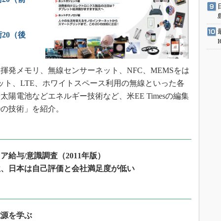
術20（後
揮発メモリ、無線センサーネット、NFC、MEMSをは
サネット、LTE、ホワイトスペース利用の無線といった各
陽電池などエネルギー技術など、米EE Timesの編集
20の技術」を紹介。
給与/意識調査（2011年版）
位、日本は自己評価と会社満足度が低い
電源を学ぶ