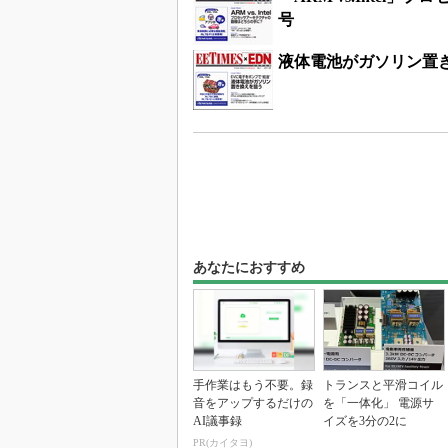
号
液体電池がガソリン置き
あなたにおすすめ
手作業はもう不要。録
トランスと平滑コイル
音をアップするだけの
を「一体化」 電源サ
AI議事録
イズを3分の2に
PR(カイタヨ)