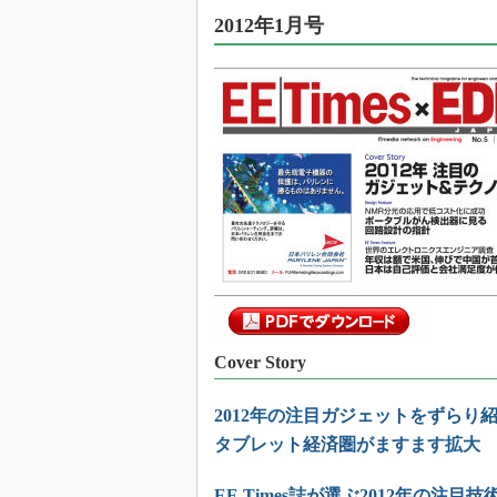
光伝送技
2012年1月号
“異端児
改革、執
イノベー
JASA発
IHSア
「英語に
ための新
Cover Story
2012年の注目ガジェットをずらり
タブレット経済圏がますます拡大
EE Times誌が選ぶ2012年の注目技