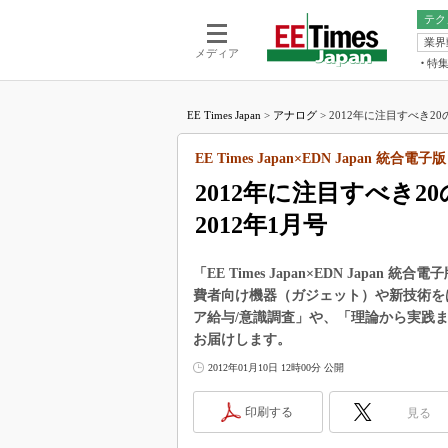
テク
業界
電池／エネル
ア
メディア
特
メ
福田昭の
LS
EE Times Japan
>
アナログ
>
2012年に注目すべき2
福田昭の
マ
湯之上隆
EE Times Japan×EDN Japan 統合電子版
FP
大山聡の
2012年に注目すべき
大原雄介
2012年1月号
ック
リタイア
学漂流記
「EE Times Japan×EDN Japa
費者向け機器（ガジェット）や新技術を
世界を「
ア給与/意識調査」や、「理論から実践
踊るバズワ
お届けします。
Buzzwo
2012年01月10日 12時00分 公開
この10
で起こる
印刷する
見る
製品分解