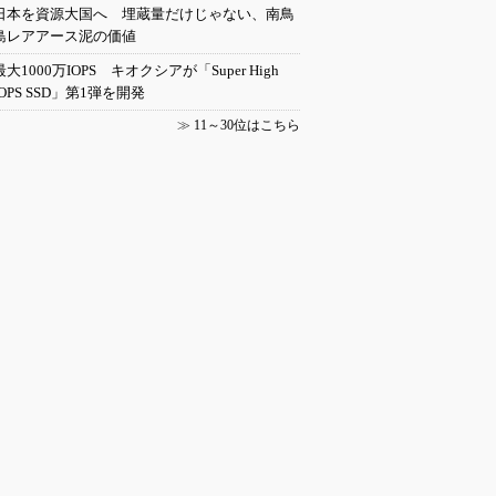
日本を資源大国へ 埋蔵量だけじゃない、南鳥
島レアアース泥の価値
最大1000万IOPS キオクシアが「Super High
IOPS SSD」第1弾を開発
≫
11～30位はこちら