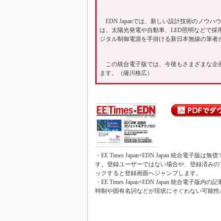
EDN Japanでは、新しい設計技術のノウハウを
は、太陽光発電や自動車、LED照明などで
ジタル制御電源を手掛ける新日本無線の筆者
この統合電子版では、今後もさまざまな企画
ます。（薩川格広）
・EE Times Japan×EDN Japan 統合電
す。登録ユーザーではない場合や、登録済みの
ックすると登録画面へジャンプします。
・EE Times Japan×EDN Japan 
時制や固有名詞などが現状にそぐわない可能性