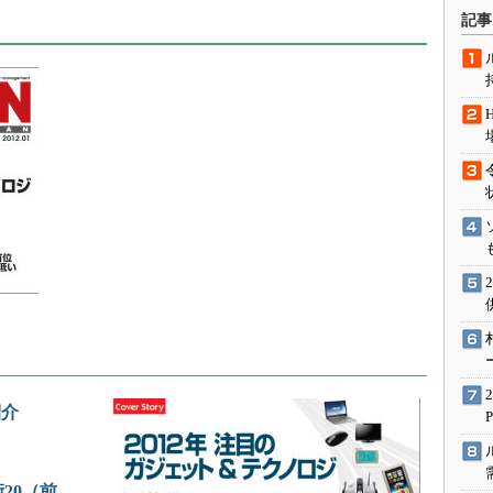
術を知る
記事
エンジニア”が仕掛けた社内
念の180日
ションは日本を救うのか
IoT通信
ナリスト「未来展望」
愛されないエンジニア」の
行動論
紹介
術20（前