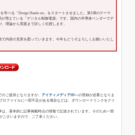
学べる「Design Hands-on」をスタートさせました。第1弾のテーマ
採用が増えている「デジタル制御電源」です。国内の半導体ベンダーでデ
が、理論から実践まで詳しく伝授します。
で内容の充実を図っていきます。今年もどうぞよろしくお願いいたし
子版は無償でのご提供となりますが、
アイティメディアID
への登録が必要となりま
プロファイルに一部不足がある場合などは、ダウンロードリンクをクリ
統合電子版内の記事は、基本的に記事掲載時点の情報で記述されています。そのため一部
がございますので、ご了承ください。