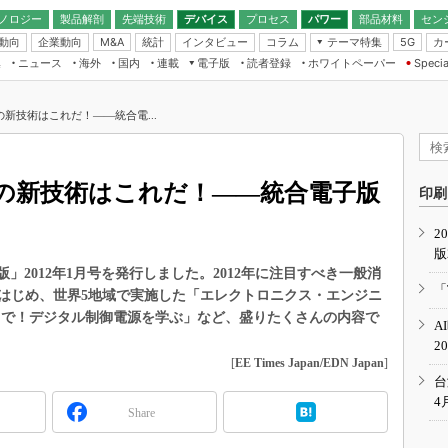
ノロジー
製品解剖
先端技術
デバイス
プロセス
パワー
部品材料
セン
動向
企業動向
統計
インタビュー
コラム
テーマ特集
カ
M&A
5G
ギー
ナログ
無線
集
ニュース
海外
国内
連載
電子版
読者登録
ホワイトペーパー
Specia
フィジカルAI
IoT・エッジコ
モリ
EXPO
Microchip情報
ストレージ通信
EE Times Japan×EDN Japan統合電
エッジAI
子版
I
SEMICON Japan
0の新技術はこれだ！――統合電...
デバイス通信
パワーエレクトロニクス
電子ブックレット
イコン
CEATEC
のナノフォーカス
半導体後工程
GA
EdgeTech＋
業界スコープ
20の新技術はこれだ！――統合電子版
読者調査（EE Times Research）
印刷
TECHNO-FRONT
のエレ・組み込みプレイバ
カーボンニュートラル
2
人とくるま展
版
IoT
直前エンジニアの社会人大
n 統合電子版」2012年1月号を発行しました。2012年に注目すべき一般消
電源設計（EDN Japan）
「
はじめ、世界5地域で実施した「エレクトロニクス・エンジニ
数字」で回してみよう
エレクトロニクス入門（EDN
まで！デジタル制御電源を学ぶ」など、盛りたくさんの内容で
A
Japan）
ード ～Behind the
2
rd
[
EE Times Japan/EDN Japan
]
年で起こったこと、次の10年
台
こと
4
Share
で探るアジアの新トレンド