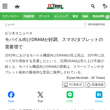
テクノロジー
先端技術
デバイス
センシング
通信
無線
部品/材料
ニュース
2012年8月10日
ビジネスニュース
モバイル向けDRAMが好調、スマホ/タブレットの
需要増で
2012年におけるモバイル機器向けDRAMの売上高は、2011年に比
べて10％増加する見通しだという。汎用DRAMは売り上げ不振が
続くも、モバイル機器向けDRAMの需要は、スマートフォンやタ
ブレット端末の爆発的な普及に後押しされている。
[Dylan McGrath，EE Times]
PC用表示
関連情報
Share
Post
LINE
Hatena