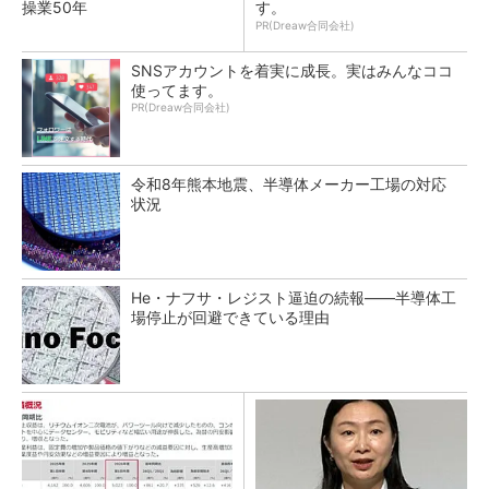
操業50年
す。
PR(Dreaw合同会社)
SNSアカウントを着実に成長。実はみんなココ
使ってます。
PR(Dreaw合同会社)
令和8年熊本地震、半導体メーカー工場の対応
状況
He・ナフサ・レジスト逼迫の続報――半導体工
場停止が回避できている理由