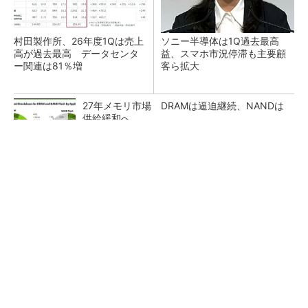
村田製作所、26年度1Qは売上
ソニー半導体は1Q過去最高
高が過去最高 データセンタ
益、スマホ市況停滞も主要顧
ー関連は81％増
客ら拡大
27年メモリ市場 DRAMは逼迫継続、NANDは
供給緩和へ
マイクロン、AI需要で広島工場増強へ起工式
1.5兆円投資
画像鮮明化を1チップで実現 組み込みも容易
に