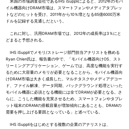
米国の市場調査会社であるIHS iSuppliによると、2012年のモバ
イル機器向けDRAM市場は、スマートフォンやメディアタブレッ
トなどのヒットを受け、2011年から10％増となる65億6000万米
ドルを記録する見通しだという。
これに対し、汎用DRAM市場では、2012年の成長率は3％にと
どまると予想される。
IHS iSuppliでメモリ/ストレージ部門担当アナリストを務める
Ryan Chien氏は、報告書の中で、「モバイル機器向けOS、スト
リーミングアプリケーション、ゲームでは、高度な機能を実行す
るために大容量のメモリが必要となることから、モバイル機器向
けDRAM市場は大きく成長した。マルチタスクやメディアデコー
ド、ファイル解凍、データ同期、バックグラウンド処理といった
モバイル機器に必須となる機能には全てDRAMが必要となる。さ
らに、こうした機能を充実させるため、スマートフォンやタブレ
ット端末のDRAMの搭載容量が増加傾向にあることも、DRAMの
需要を押し上げる要因となっている」と述べている。
IHS iSuppliをはじめとする複数の企業のアナリストは、