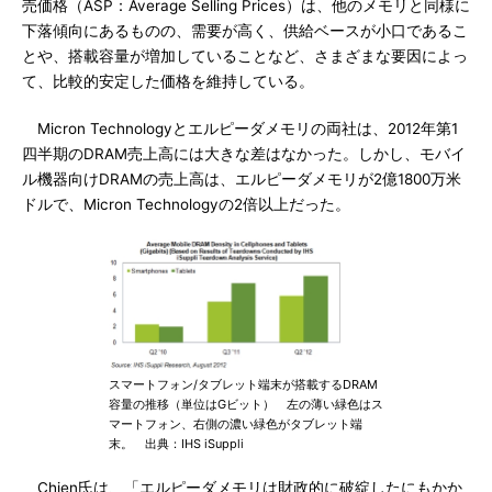
売価格（ASP：Average Selling Prices）は、他のメモリと同様に
下落傾向にあるものの、需要が高く、供給ベースが小口であるこ
とや、搭載容量が増加していることなど、さまざまな要因によっ
て、比較的安定した価格を維持している。
Micron Technologyとエルピーダメモリの両社は、2012年第1
四半期のDRAM売上高には大きな差はなかった。しかし、モバイ
ル機器向けDRAMの売上高は、エルピーダメモリが2億1800万米
ドルで、Micron Technologyの2倍以上だった。
スマートフォン/タブレット端末が搭載するDRAM
容量の推移（単位はGビット） 左の薄い緑色はス
マートフォン、右側の濃い緑色がタブレット端
末。 出典：IHS iSuppli
Chien氏は、「エルピーダメモリは財政的に破綻したにもかか