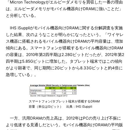
「Micron Technologyがエルピーダメモリを買収した一番の理由
は、エルピーダメモリがモバイル機器向けDRAMに強いことだ」
と分析している。
IHS iSuppliがモバイル機器向けDRAMに関する分解調査を実施
した結果、次のようなことが明らかになったという。「ワイヤレ
ス機器に搭載されるモバイル機器向けDRAMの平均容量は、増加
傾向にある。スマートフォンが搭載するモバイル機器向けDRAM
の容量は、2010年第2四半期は2.28Gビットだったが、2012年第2
四半期は5.85Gビットに増加した。タブレット端末ではこの傾向
がより顕著で、同じ期間に2Gビットから8.33Gビットと約4倍に
急増している」。
スマートフォン/タブレット端末が搭載するDRAM
容量（単位はGビット） 出典：IHS iSuppli
一方、汎用DRAMの売上高は、2012年はPCの売り上げ不振に
より低迷する見通しだという。モバイル機器向けDRAMの平均販