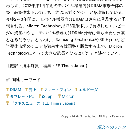
わらず、2012年第1四半期のモバイル機器向けDRAM市場全体の
売上高18億米ドルのうち、約20％近くのシェアを獲得している。
今後2～3年間に、モバイル機器向けDRAMはさらに普及すると予
想される。Micron Technologyが25億米ドルで買収したエルピー
ダの資産のうち、モバイル機器向けDRAM分野は最も重要な要素
となるだろう。とりわけ、Samsung ElectronicsやSK Hynixなど
半導体市場のシェアを独占する韓国勢と勝負する上で、Micron
Technologyにとって大きな武器となるはずだ」と述べている。
【翻訳：滝本麻貴、編集：EE Times Japan】
関連キーワード
DRAM
|
売上
|
スマートフォン
|
エルピーダ
|
タブレットPC
|
iSuppli
|
Micron
|
ビジネスニュース（EE Times Japan）
Copyright © ITmedia, Inc. All Rights Reserved.
原文へのリンク