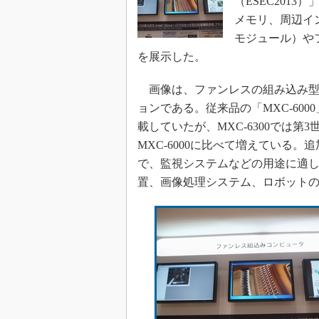
（ESEC2013
光伝送技
メモリ、周辺イ
“異端児
モジュール）や
改革、執
を展示した。
イノベー
JASA発
画像は、ファンレスの組み込み型BO
IHSア
ョンである。従来品の「MXC-6000」
載していたが、MXC-6300では第3世
「英語に
ための新
MXC-6000に比べて増えている
で、監視システムなどの用途に適
置、画像処理システム、ロボット