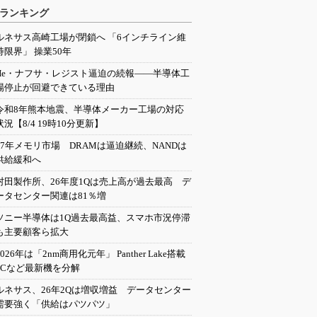
ランキング
ルネサス高崎工場が閉鎖へ 「6インチライン維
持限界」 操業50年
He・ナフサ・レジスト逼迫の続報――半導体工
場停止が回避できている理由
令和8年熊本地震、半導体メーカー工場の対応
状況【8/4 19時10分更新】
27年メモリ市場 DRAMは逼迫継続、NANDは
供給緩和へ
村田製作所、26年度1Qは売上高が過去最高 デ
ータセンター関連は81％増
ソニー半導体は1Q過去最高益、スマホ市況停滞
も主要顧客ら拡大
2026年は「2nm商用化元年」 Panther Lake搭載
PCなど最新機を分解
ルネサス、26年2Qは増収増益 データセンター
需要強く「供給はパツパツ」