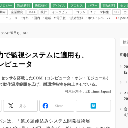
ノロジー
製品解剖
先端技術
デバイス
プロセス
パワー
部品材料
セン
動向
企業動向
統計
インタビュー
コラム
テーマ特集
カ
M&A
5G
ギー
ナログ
無線
集
ニュース
海外
国内
連載
電子版
読者登録
ホワイトペーパー
Specia
フィジカルAI
IoT・エッジコ
モリ
EXPO
Microchip情報
ストレージ通信
EE Times Japan×EDN Japan統合電
エッジAI
子版
I
SEMICON Japan
テムに適用も、AD...
デバイス通信
パワーエレクトロニクス
電子ブックレット
イコン
CEATEC
のナノフォーカス
半導体後工程
GA
EdgeTech＋
業界スコープ
面出力で監視システムに適用も、
読者調査（EE Times Research）
印刷
TECHNO-FRONT
のエレ・組み込みプレイバ
コンピュータ
カーボンニュートラル
2
人とくるま展
版
IoT
直前エンジニアの社会人大
世代プロセッサを搭載したCOM（コンピュータ・オン・モジュール）
電源設計（EDN Japan）
「
て動作温度範囲を広げ、耐環境特性を向上させている。
数字」で回してみよう
エレクトロニクス入門（EDN
[村尾麻悠子，
EE Times Japan
]
A
Japan）
ード ～Behind the
2
rd
見る
Share
年で起こったこと、次の10年
台
こと
4
パンは、「第16回 組込みシステム開発技術展
で探るアジアの新トレンド