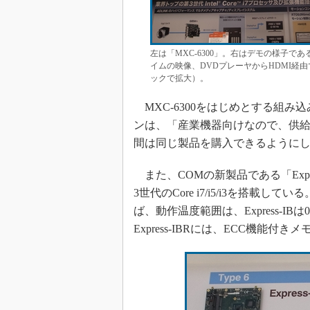
左は「MXC-6300」。右はデモの様子
イムの映像、DVDプレーヤからHDMI経由
ックで拡大）。
MXC-6300をはじめとする組み込
ンは、「産業機器向けなので、供給
間は同じ製品を購入できるように
また、COMの新製品である「Expres
3世代のCore i7/i5/i3を搭載し
ば、動作温度範囲は、Express-IBは
Express-IBRには、ECC機能