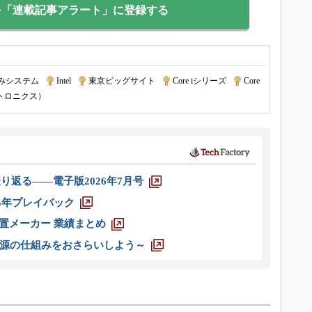
を「連載記事アラート」に登録する
みシステム
|
Intel
|
東京ビッグサイト
|
Core iシリーズ
|
Core
トロニクス）
り返る――電子版2026年7月号
025年プレイバック
装置メーカー 業績まとめ
源の仕組みをおさらいしよう～