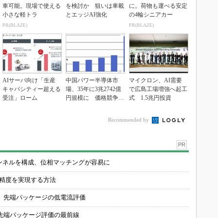
車可能。現場で使える
を検討か 狙いは車載
に。荷物も運べる安定
小さな軽トラ
とエッジAI強化
の4輪シニアカー
PR(BLAZE)
PR(BLAZE)
AIサーバ向け「生産
中国パワー半導体市
マイクロン、AI需要
キャパシティー超える
場、35年に3兆2742億
で広島工場増強へ起工
受注」ローム
円規模に 価格競争さ
式 1.5兆円投資
らに激化
Recommended by
PR
チャンネルを構成、位相マッチングが容易に
の精度を実現する方法
 先端パッケージの低電流評価
先端パッケージ評価の最前線