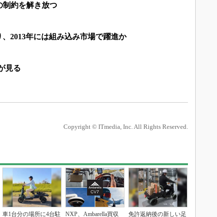
の制約を解き放つ
がり、2013年には組み込み市場で躍進か
が見る
Copyright © ITmedia, Inc. All Rights Reserved.
車1台分の場所に4台駐
NXP、Ambarella買収
免許返納後の新しい足