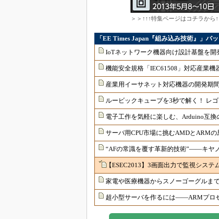
＞＞↑↑↑特集ページはコチラから↑
「EE Times Japan『組み込み技術』」
IoTネットワーク機器向け設計基盤を開発
機能安全規格「IEC61508」対応産
産業用イーサネット対応機器の開発期
ルービックキューブを3秒で解く！ レゴロボ
電子工作を気軽に楽しむ、Arduino互
サーバ用CPU市場に挑むAMDとARM
“AFの常識を覆す革新的技術”――キヤノ
【ESEC2013】3画面出力で監視シス
家電や医療機器からスノーゴーグルま
超小型サーバを作るには――ARMプロ