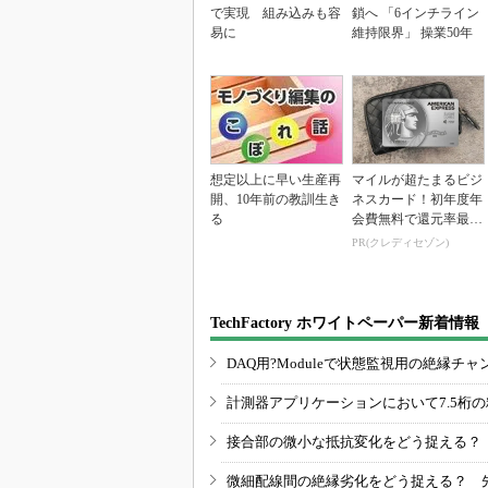
で実現 組み込みも容
鎖へ 「6インチライン
易に
維持限界」 操業50年
想定以上に早い生産再
マイルが超たまるビジ
開、10年前の教訓生き
ネスカード！初年度年
る
会費無料で還元率最大
1.125%
PR(クレディセゾン)
TechFactory ホワイトペーパー新着情報
DAQ用?Moduleで状態監視用の絶縁
計測器アプリケーションにおいて7.5桁
接合部の微小な抵抗変化をどう捉える？
微細配線間の絶縁劣化をどう捉える？ 