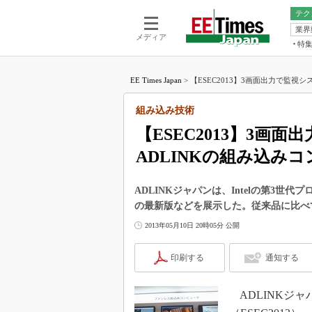
テク
業界
電池／エネル
ア
メディア
特
メ
福田昭の
LS
EE Times Japan
>
【ESEC2013】3画面出力で監視シス
福田昭の
マ
湯之上隆
組み込み技術
FP
大山聡の
【ESEC2013】3画
大原雄介
ADLINKの組み込み
ック
リタイア
学漂流記
ADLINKジャパンは、Intelの第3
の最新版などを展示した。従来品に比べ
世界を「
2013年05月10日 20時05分 公開
踊るバズワ
Buzzwo
印刷する
通知する
この10
で起こる
ADLINKジャ
製品分解