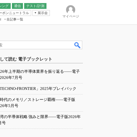
シング
通信
テスト/計測
ーボンニュートラル
展示会
マイページ
全記事一覧
l
ンピューティング
して読む 電子ブックレット
IER
026年上半期の半導体業界を振り返る――電子
2026年7月号
TECHNO-FRONTIER」2025年プレイバック
I時代のメモリ／ストレージ覇権――電子版
026年5月号
湾の半導体戦略 強みと限界――電子版2026年
月号