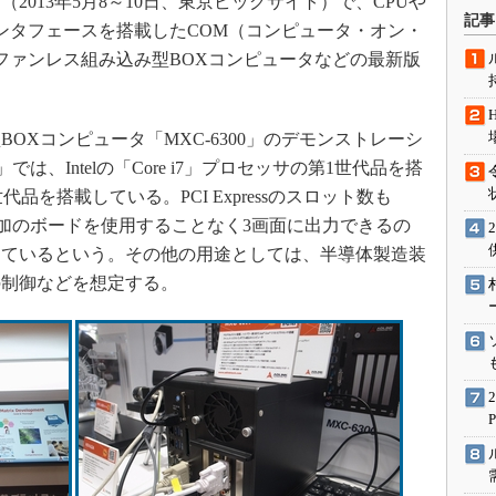
）」（2013年5月8～10日、東京ビッグサイト）で、CPUや
術を知る
記事
ンタフェースを搭載したCOM（コンピュータ・オン・
エンジニア”が仕掛けた社内
ファンレス組み込み型BOXコンピュータなどの最新版
念の180日
ションは日本を救うのか
IoT通信
Xコンピュータ「MXC-6300」のデモンストレーシ
ナリスト「未来展望」
では、Intelの「Core i7」プロセッサの第1世代品を搭
代品を搭載している。PCI Expressのスロット数も
愛されないエンジニア」の
行動論
。追加のボードを使用することなく3画面に出力できるの
しているという。その他の用途としては、半導体製造装
の制御などを想定する。