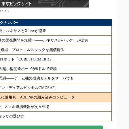
↑↑＜＜
バックナンバー
、ルネサスとXilinxが協業
業機器の開発期間を短縮へ――ルネサスがパッケージ提供
間短縮、プロトコルスタックを無償提供
ット「CUBESTORMER 3」
換の超小型開発ボードが8ドルで登場
の思惑――ゲーム機の成功モデルをサーバでも
ン「デュアルピクセルCMOS AF」
テムに適用も、ADLINKの組み込みコンピュータ
で、スマホ連携機器が次々登場
セッサの選び方