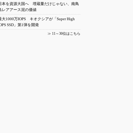
日本を資源大国へ 埋蔵量だけじゃない、南鳥
島レアアース泥の価値
最大1000万IOPS キオクシアが「Super High
IOPS SSD」第1弾を開発
≫
11～30位はこちら