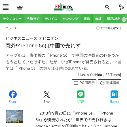
テクノロジー
先端技術
デバイス
センシング
通信
無線
部品/材料
ニュース
2013年9月27日
ビジネスニュース オピニオン
意外!? iPhone 5cは中国で売れず
アップルは、廉価版の「iPhone 5c」で中国の消費者の心をつか
もうとしていたはずだ。だが、いざiPhoneが発売されると、中国
では「iPhone 5s」の方が圧倒的に売れている。
[Junko Yoshida，EE Times]
PC用表示
関連情報
Share
Post
LINE
Hatena
2013年9月20日に「iPhone 5s」「iPhone
5c」が発売されたが、世界での売れ行きは
iPhone 5sの方が圧倒的に良いようだ。iPhone