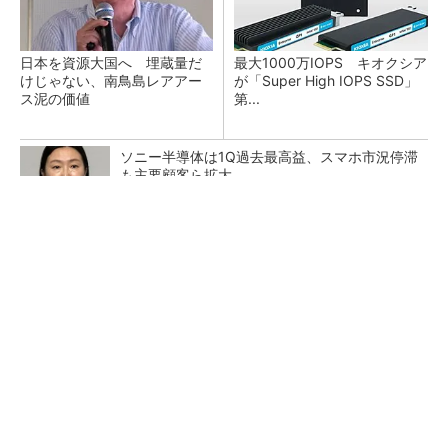
日本を資源大国へ 埋蔵量だ
最大1000万IOPS キオクシア
けじゃない、南鳥島レアアー
が「Super High IOPS SSD」
ス泥の価値
第...
ソニー半導体は1Q過去最高益、スマホ市況停滞
も主要顧客ら拡大
国際間の競争が激化する研究開発
27年メモリ市場 DRAMは逼迫継続、NANDは
供給緩和へ