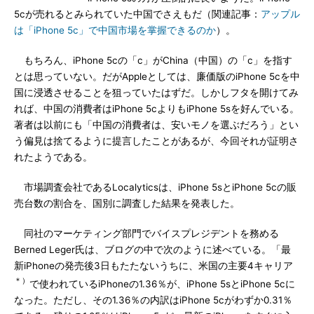
5cが売れるとみられていた中国でさえもだ（関連記事：
アップル
は「iPhone 5c」で中国市場を掌握できるのか
）。
もちろん、iPhone 5cの「c」がChina（中国）の「c」を指す
とは思っていない。だがAppleとしては、廉価版のiPhone 5cを中
国に浸透させることを狙っていたはずだ。しかしフタを開けてみ
れば、中国の消費者はiPhone 5cよりもiPhone 5sを好んでいる。
著者は以前にも「中国の消費者は、安いモノを選ぶだろう」とい
う偏見は捨てるように提言したことがあるが、今回それが証明さ
れたようである。
市場調査会社であるLocalyticsは、iPhone 5sとiPhone 5cの販
売台数の割合を、国別に調査した結果を発表した。
同社のマーケティング部門でバイスプレジデントを務める
Berned Leger氏は、ブログの中で次のように述べている。「最
新iPhoneの発売後3日もたたないうちに、米国の主要4キャリア
＊）
で使われているiPhoneの1.36％が、iPhone 5sとiPhone 5cに
なった。ただし、その1.36％の内訳はiPhone 5cがわずか0.31％