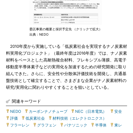
委託事業の概要と採択予定先 （クリックで拡大）
出典：NEDO
2010年度から実施している「低炭素社会を実現するナノ炭素材
料実用化プロジェクト」（最終年度は2016年度）では、ナノ炭素
材料をベースとした高耐熱複合材料、フレキシブル薄膜、高電子
移動度半導体素子などの実用化を加速するための研究開発に取り
組んできた。さらに、安全性や分散体評価技術を開発し、共通基
盤技術として確立することで、さまざまな企業がナノ炭素材料の
研究/実用化に関わりやすくすることを狙いとしている。
関連キーワード
NEDO
|
カーボンナノチューブ
|
NEC（日本電気）
|
安全
|
評価
|
低炭素社会
|
材料技術（エレクトロニクス）
|
フラーレン
|
グラフェン
|
パナソニック
|
半導体
|
東レ