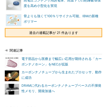
高電圧コンデンサ用誘電体、高温下での絶縁破壊強
度を高め小型化を実現
骨よりも強くて100％リサイクル可能、IBMの新種
ポリマー
過去の連載記事が 21 件あります
関連記事
電子部品から医療まで幅広い応用が期待される「カー
ボンナノホーン」をNECが拡販
カーボンナノチューブから生まれたプロセッサ、動作
に成功
DRAMに代わるカーボンナノチューブベースの不揮発
性メモリ、開発加速へ