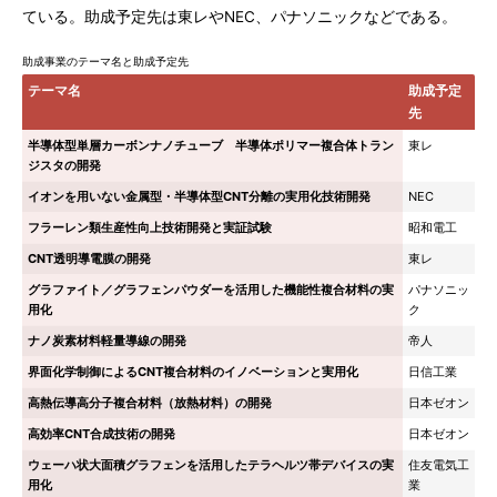
ている。助成予定先は東レやNEC、パナソニックなどである。
助成事業のテーマ名と助成予定先
テーマ名
助成予定
先
半導体型単層カーボンナノチューブ 半導体ポリマー複合体トラン
東レ
ジスタの開発
イオンを用いない金属型・半導体型CNT分離の実用化技術開発
NEC
フラーレン類生産性向上技術開発と実証試験
昭和電工
CNT透明導電膜の開発
東レ
グラファイト／グラフェンパウダーを活用した機能性複合材料の実
パナソニッ
用化
ク
ナノ炭素材料軽量導線の開発
帝人
界面化学制御によるCNT複合材料のイノベーションと実用化
日信工業
高熱伝導高分子複合材料（放熱材料）の開発
日本ゼオン
高効率CNT合成技術の開発
日本ゼオン
ウェーハ状大面積グラフェンを活用したテラヘルツ帯デバイスの実
住友電気工
用化
業