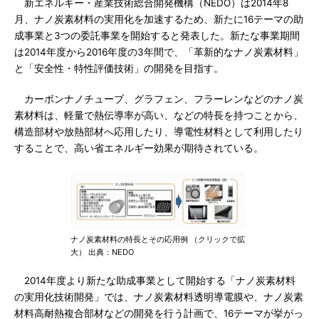
新エネルギー・産業技術総合開発機構（NEDO）は2014年8
月、ナノ炭素材料の実用化を加速するため、新たに16テーマの助
成事業と3つの委託事業を開始すると発表した。新たな事業期間
は2014年度から2016年度の3年間で、「革新的なナノ炭素材料」
と「安全性・特性評価技術」の開発を目指す。
カーボンナノチューブ、グラフェン、フラーレンなどのナノ炭
素材料は、軽量で熱伝導率が高い、などの特長を持つことから、
構造部材や放熱部材へ応用したり、導電性材料として利用したり
することで、高い省エネルギー効果が期待されている。
ナノ炭素材料の特長とその応用例 （クリックで拡
大） 出典：NEDO
2014年度より新たな助成事業として開始する「ナノ炭素材料
の実用化技術開発」では、ナノ炭素材料透明導電膜や、ナノ炭素
材料高耐熱複合部材などの開発を行う計画で、16テーマが挙がっ