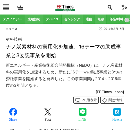
テクノロジー
先端技術
デバイス
センシング
通信
無線
部品/材料
ニュース
2014年8月15日
材料技術
ナノ炭素材料の実用化を加速、16テーマの助成事
業と3委託事業を開始
新エネルギー・産業技術総合開発機構（NEDO）は、ナノ炭素材
料の実用化を加速するため、新たに16テーマの助成事業と3つの
委託事業を開始すると発表した。この事業期間は2014～2016年
度の3年間となる。
[EE Times Japan]
PC用表示
関連情報
Share
Post
LINE
Hatena