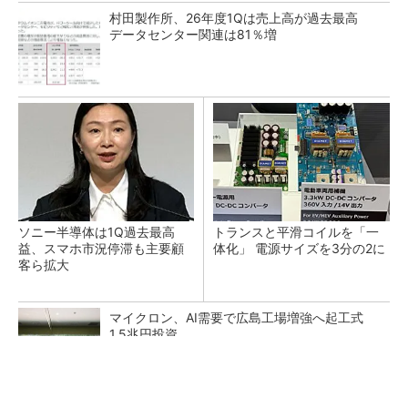
村田製作所、26年度1Qは売上高が過去最高
データセンター関連は81％増
ソニー半導体は1Q過去最高
トランスと平滑コイルを「一
益、スマホ市況停滞も主要顧
体化」 電源サイズを3分の2に
客ら拡大
マイクロン、AI需要で広島工場増強へ起工式
1.5兆円投資