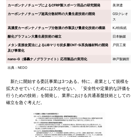
カーボンナノチューブによるCFRP製スポーツ用品の研究開発
美津濃
カーボンナノチューブ超高分散材料の大量生産技術の開発
GSIクレオ
ス
高濃度カーボンナノチューブ分散液の作製及び量産化技術の構築
KJ特殊紙
酸化グラフェン大量生産技術の確立
日本触媒
メタン直接改質法によるLIBマリモ状多層CNT-Si系負極材料の開発
戸田工業
及び事業化
nano-G（爆轟ナノグラファイト）応用製品の実用化
神戸製鋼所
出典：NEDO
新たに開始する委託事業は3つある。特に、産業として規模を
拡大させていくためには欠かせない、「安全性や定量的な評価を
行うための技術」を開発し、業界における共通基盤技術としての
確立を急ぐ考えだ。