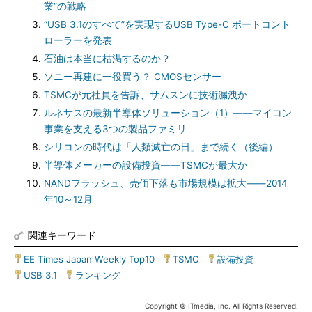
業”の戦略
“USB 3.1のすべて”を実現するUSB Type-C ポートコント
ローラーを発表
石油は本当に枯渇するのか？
ソニー再建に一役買う？ CMOSセンサー
TSMCが元社員を告訴、サムスンに技術漏洩か
ルネサスの最新半導体ソリューション（1）――マイコン
事業を支える3つの製品ファミリ
シリコンの時代は「人類滅亡の日」まで続く（後編）
半導体メーカーの設備投資――TSMCが最大か
NANDフラッシュ、売価下落も市場規模は拡大――2014
年10～12月
関連キーワード
EE Times Japan Weekly Top10
|
TSMC
|
設備投資
|
USB 3.1
|
ランキング
Copyright © ITmedia, Inc. All Rights Reserved.