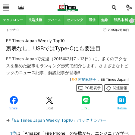
テクノロジー
先端技術
デバイス
センシング
通信
無線
部品/材料
トップ10
2015年2月16日
EE Times Japan Weekly Top10
裏表なし、USBではType-Cにも要注目
EE Times Japanで先週（2015年2月7～13日）に、多くのアクセ
スを集めた記事をランキング形式で紹介します。さまざまなトピ
ックのニュース記事、解説記事が登場!!
[
村尾麻悠子
，EE Times Japan]
PC用表示
関連情報
Share
Post
LINE
Hatena
→
「EE Times Japan Weekly Top10」バックナンバー
1位
は「Amazon「Fire Phone」の失敗から、エンジニアが学べ