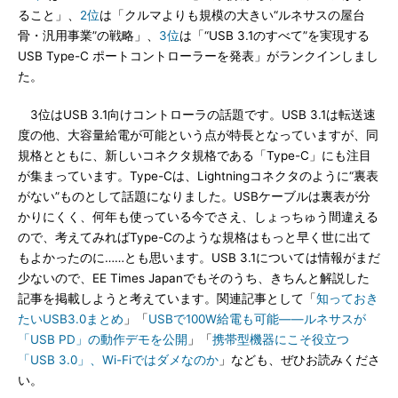
ること」、
2位
は「クルマよりも規模の大きい“ルネサスの屋台
骨・汎用事業”の戦略」、
3位
は「“USB 3.1のすべて”を実現する
USB Type-C ポートコントローラーを発表」がランクインしまし
た。
3位はUSB 3.1向けコントローラの話題です。USB 3.1は転送速
度の他、大容量給電が可能という点が特長となっていますが、同
規格とともに、新しいコネクタ規格である「Type-C」にも注目
が集まっています。Type-Cは、Lightningコネクタのように“裏表
がない”ものとして話題になりました。USBケーブルは裏表が分
かりにくく、何年も使っている今でさえ、しょっちゅう間違える
ので、考えてみればType-Cのような規格はもっと早く世に出て
もよかったのに……とも思います。USB 3.1については情報がまだ
少ないので、EE Times Japanでもそのうち、きちんと解説した
記事を掲載しようと考えています。関連記事として「
知っておき
たいUSB3.0まとめ
」「
USBで100W給電も可能――ルネサスが
「USB PD」の動作デモを公開
」「
携帯型機器にこそ役立つ
「USB 3.0」、Wi-Fiではダメなのか
」なども、ぜひお読みくださ
い。