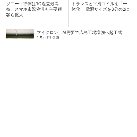
ソニー半導体は1Q過去最高
トランスと平滑コイルを「一
益、スマホ市況停滞も主要顧
体化」 電源サイズを3分の2に
客ら拡大
マイクロン、AI需要で広島工場増強へ起工式
1.5兆円投資
He・ナフサ・レジスト逼迫の続報――半導体工
場停止が回避できている理由
中国最大のDRAMメーカーCXMTがIPOへ 増
産とHBM開発で存在感