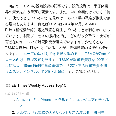
9位は、TSMCの設備投資の記事です。設備投資は、半導体業
界の景気を占う重要な要素です。また、単に金額だけでなく「何
に」使おうとしているのかを見れば、その企業の戦略が推測でき
る場合もあります。例えばTSMCは2014年12月、ASMLに
EUV（極端紫外線）露光装置を発注していることが明らかになっ
ています。製造プロセスの微細化では、どのリソグラフィ技術が
有効なのかについて研究開発が進んでいますが、少なくとも
TSMCはEUVに目を付けていることが、設備投資の状況から分か
ります。「
ムーアの法則をできる限り進める――TSMCが7nmプ
ロセス向けにEUV装置を発注
」「
TSMCが設備投資額を100億ド
ルに拡大、16nm FinFET量産準備で
」「
2014年の設備投資予測、
サムスンとインテルが110億ドル超に
」も、ご覧ください。
EE Times Weekly Access Top10
» 2015年2月7～13日
Amazon「Fire Phone」の失敗から、エンジニアが学べる
こと
クルマよりも規模の大きい“ルネサスの屋台骨・汎用事