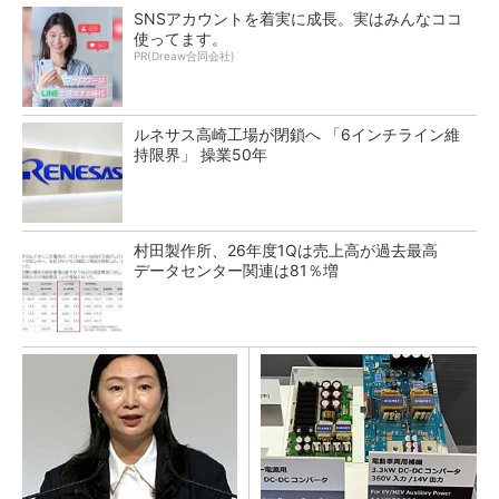
SNSアカウントを着実に成長。実はみんなココ
使ってます。
PR(Dreaw合同会社)
ルネサス高崎工場が閉鎖へ 「6インチライン維
持限界」 操業50年
村田製作所、26年度1Qは売上高が過去最高
データセンター関連は81％増