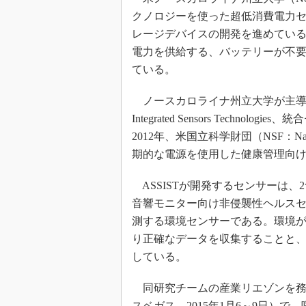
光伝送技
クノロジーを使った超低消費電力セ
“異端児
レージデバイスの開発を進めてい
改革、執
電力を供給する、バッテリーが不
イノベー
ている。
JASA発
ノースカロライナ州立大学が主導するASSIST（
IHSア
Integrated Sensors Tech
「英語に
ための新
2012年、米国立科学財団（NSF：Natio
期的な電源を使用した健康管理向け
ASSISTが開発するセンサーは、
音響モニター向け非侵襲性ヘルスセ
測する環境センサーである。環境
り正確なデータを収集することと
している。
同研究チームの産業リエゾンを務めるTom S
スベガス、2015年1月6～9日）