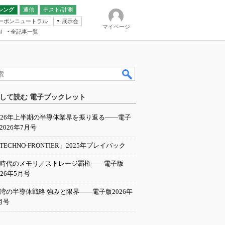
シング
通信
テスト/計測
ーボンニュートラル
展示会
マイページ
全記事一覧
l
ンピューティング
して読む 電子ブックレット
IER
026年上半期の半導体業界を振り返る――電子
2026年7月号
TECHNO-FRONTIER」2025年プレイバック
I時代のメモリ／ストレージ覇権――電子版
026年5月号
湾の半導体戦略 強みと限界――電子版2026年
月号