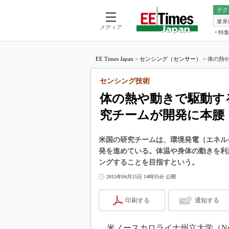
テク
業界
電池／エネル
ア
メディア
特
メ
福田昭の
LS
EE Times Japan
>
センシング（センサー）
>
体の熱や
福田昭の
マ
湯之上隆
センシング技術
FP
大山聡の
体の熱や動きで駆動す
大原雄介
究チームが開発に本腰
ック
リタイア
学漂流記
米国の研究チームは、環境発電（エネル
発を進めている。体温や身体の動きを利
世界を「
ングすることを目指すという。
踊るバズワ
2015年04月15日 14時35分 公開
Buzzwo
この10
印刷する
通知する
で起こる
製品分解
米ノースカロライナ州立大学（North Ca