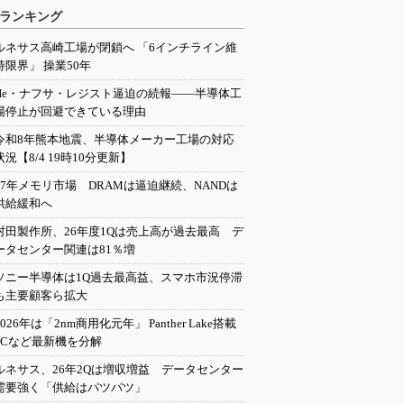
ランキング
ルネサス高崎工場が閉鎖へ 「6インチライン維
持限界」 操業50年
He・ナフサ・レジスト逼迫の続報――半導体工
場停止が回避できている理由
令和8年熊本地震、半導体メーカー工場の対応
状況【8/4 19時10分更新】
27年メモリ市場 DRAMは逼迫継続、NANDは
供給緩和へ
村田製作所、26年度1Qは売上高が過去最高 デ
ータセンター関連は81％増
ソニー半導体は1Q過去最高益、スマホ市況停滞
も主要顧客ら拡大
2026年は「2nm商用化元年」 Panther Lake搭載
PCなど最新機を分解
ルネサス、26年2Qは増収増益 データセンター
需要強く「供給はパツパツ」