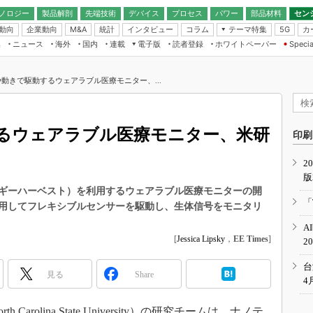
ノロジー
製品解剖
先端技術
デバイス
プロセス
パワー
部品材料
セン
動向
企業動向
統計
インタビュー
コラム
テーマ特集
カ
M&A
5G
ギー
ナログ
無線
集
ニュース
海外
国内
連載
電子版
読者登録
ホワイトペーパー
Specia
フィジカルAI
IoT・エッジコ
モリ
EXPO
Microchip情報
ストレージ通信
EE Times Japan×EDN Japan統合電
エッジAI
子版
I
SEMICON Japan
動きで駆動するウェアラブル医療モニター、...
デバイス通信
パワーエレクトロニクス
電子ブックレット
イコン
CEATEC
のナノフォーカス
半導体後工程
GA
EdgeTech＋
業界スコープ
るウェアラブル医療モニター、米研
読者調査（EE Times Research）
印刷
TECHNO-FRONT
のエレ・組み込みプレイバ
カーボンニュートラル
2
人とくるま展
版
IoT
直前エンジニアの社会人大
ギーハーベスト）を利用するウェアラブル医療モニターの開
電源設計（EDN Japan）
「
用してフレキシブルセンサーを駆動し、生体信号をモニタリ
数字」で回してみよう
エレクトロニクス入門（EDN
A
Japan）
ード ～Behind the
[
Jessica Lipsky
，
EE Times
]
2
rd
年で起こったこと、次の10年
台
見る
Share
こと
4
で探るアジアの新トレンド
rolina State University）の研究チームは、ナノテ