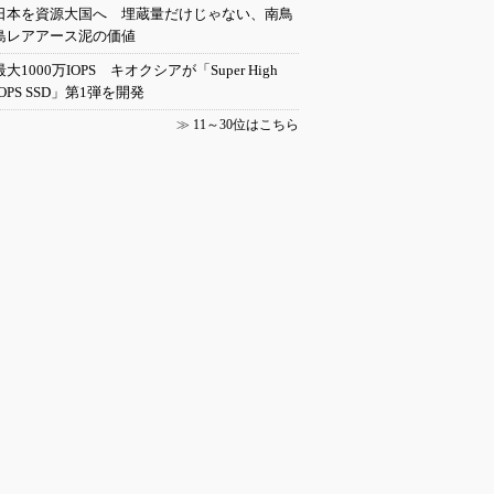
日本を資源大国へ 埋蔵量だけじゃない、南鳥
島レアアース泥の価値
最大1000万IOPS キオクシアが「Super High
IOPS SSD」第1弾を開発
≫
11～30位はこちら