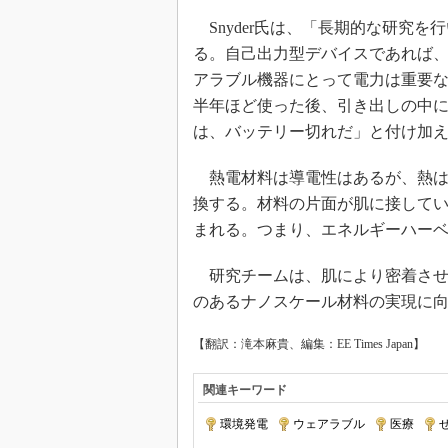
Snyder氏は、「長期的な研究
る。自己出力型デバイスであれば
アラブル機器にとって電力は重要
半年ほど使った後、引き出しの中
は、バッテリー切れだ」と付け加
熱電材料は導電性はあるが、熱は
換する。材料の片面が肌に接して
まれる。つまり、エネルギーハー
研究チームは、肌により密着させ
のあるナノスケール材料の実現に
【翻訳：滝本麻貴、編集：EE Times Japan】
関連キーワード
環境発電
|
ウェアラブル
|
医療
|