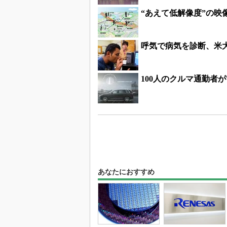
“あえて低解像度”の
呼気で病気を診断、米
100人のクルマ通勤者
あなたにおすすめ