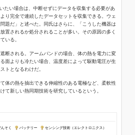
を行いたい場合は、中断せずにデータを収集する必要があ
、より完全で連続したデータセットを収集できる。ウェ
な問題だ」と述べた。同氏はさらに、「こうした機器は
に放置されるか処分されることが多い。その原因の多く
えている。
遮断される。アームバンドの場合、体の熱を電力に変
いる面よりも冷たい場合、温度差によって駆動電圧が生
ベストとなるわけだ。
て体の熱を抽出できる伸縮性のある電極など、柔軟性
向けて新しい熱同期技術を研究しているという。
ぜんそく
|
バッテリー
|
センシング技術（エレクトロニクス）