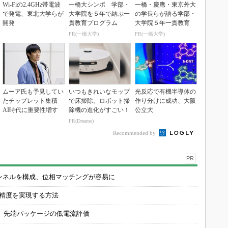
Wi-Fiの2.4GHz帯電波
一橋大シンポ 学部・
一橋・慶應・東京外大
で発電、東北大学らが
大学院を５年で結ぶ一
の学長らが語る学部・
開発
貫教育プログラム
大学院５年一貫教育
PR(一橋大学)
PR(一橋大学)
ムーア氏も予見してい
いつもきれいなモップ
光反応で有機半導体の
たチップレット集積
で床掃除。ロボット掃
作り分けに成功、大阪
AI時代に重要性増す
除機の進化がすごい！
公立大
PR(Dreame)
Recommended by
PR
チャンネルを構成、位相マッチングが容易に
の精度を実現する方法
 先端パッケージの低電流評価