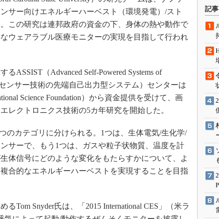
術を知る
記事
ンサー向けエネルギーハーベスト（環境発電）/スト
エンジニア”が仕掛けた社内
る。この研究は連邦政府の資金の下、身体の熱や動作で
念の180日
要なウェアラブル医療モニターの実現を目指して行われ
ションは日本を救うのか
IoT通信
Advanced Self-Powered Systems of
ナリスト「未来展望」
nologies、統合センサー技術の先端自己出力型システム）センターは
愛されないエンジニア」の
行動論
nal Science Foundation）から資金提供を受けて、画
エレクトロニクス技術の5カ年研究を開始した。
2つのカテゴリに分けられる。1つは、生体電気/生化学/
ンサーで、もう1つは、ガスや粒子状物質、温度を計
が生体信号にどのような変化をもたらすかについて、よ
、複合的なエネルギーハーベストを実現することを目指
nyder氏は、「2015 International CES」（米ラ
で、呼気によって起動/動作するぜんそくモニターを披露し