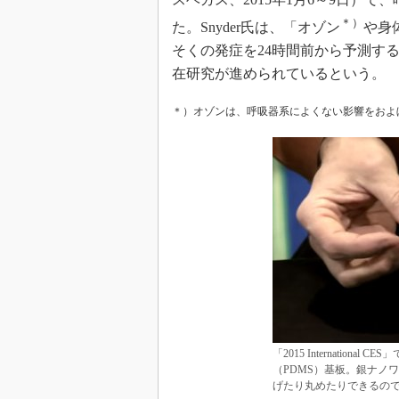
＊）
た。Snyder氏は、「オゾン
や身
そくの発症を24時間前から予測す
在研究が進められているという。
＊）オゾンは、呼吸器系によくない影響をおよ
「2015 Internation
（PDMS）基板。銀ナノ
げたり丸めたりできるの