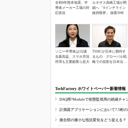
令和8年熊本地震、半
ルネサス高崎工場が閉
導体メーカー工場の対
鎖へ 「6インチライン
応状況
維持限界」 操業50年
ソニー半導体は1Q過
TSMCが日本に期待す
去最高益、スマホ市況
るもの グローバル戦
停滞も主要顧客ら拡大
略での役割を日本法人
社長に聞く
TechFactory ホワイトペーパー新着情報
DAQ用?Moduleで状態監視用の絶縁
計測器アプリケーションにおいて7.5桁
接合部の微小な抵抗変化をどう捉える？