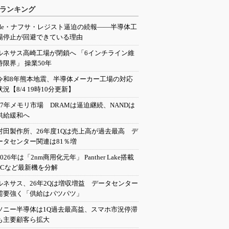
ランキング
He・ナフサ・レジスト逼迫の続報――半導体工
場停止が回避できている理由
ルネサス高崎工場が閉鎖へ 「6インチライン維
持限界」 操業50年
令和8年熊本地震、半導体メーカー工場の対応
状況【8/4 19時10分更新】
27年メモリ市場 DRAMは逼迫継続、NANDは
供給緩和へ
村田製作所、26年度1Qは売上高が過去最高 デ
ータセンター関連は81％増
2026年は「2nm商用化元年」 Panther Lake搭載
PCなど最新機を分解
ルネサス、26年2Qは増収増益 データセンター
需要強く「供給はパツパツ」
ソニー半導体は1Q過去最高益、スマホ市況停滞
も主要顧客ら拡大