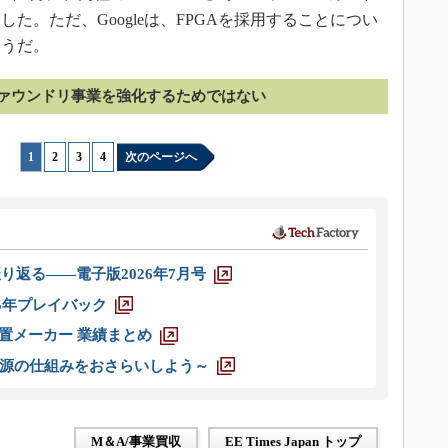
た。ただ、Googleは、FPGAを採用することについ
ようだ。
ァウンドリ事業を強化するためではない
1
|
2
|
3
|
4
次のページへ
り返る――電子版2026年7月号
025年プレイバック
装置メーカー 業績まとめ
源の仕組みをおさらいしよう～
M＆A/事業買収
EE Times Japan トップ