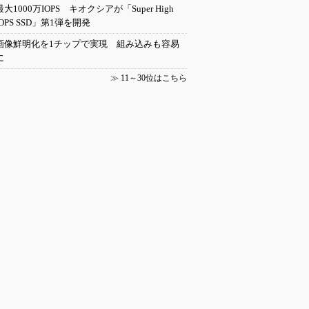
最大1000万IOPS キオクシアが「Super High
IOPS SSD」第1弾を開発
画像鮮明化を1チップで実現 組み込みも容易
に
≫
11～30位はこちら