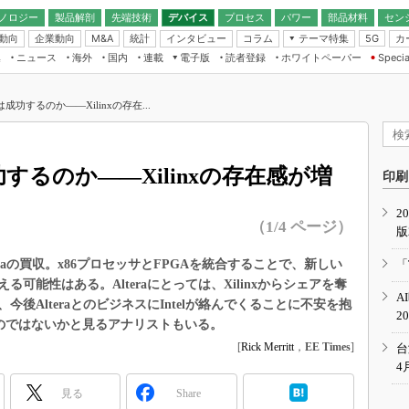
ノロジー
製品解剖
先端技術
デバイス
プロセス
パワー
部品材料
セン
動向
企業動向
統計
インタビュー
コラム
テーマ特集
カ
M&A
5G
ギー
ナログ
無線
集
ニュース
海外
国内
連載
電子版
読者登録
ホワイトペーパー
Specia
フィジカルAI
IoT・エッジコ
モリ
EXPO
Microchip情報
ストレージ通信
EE Times Japan×EDN Japan統合電
エッジAI
子版
I
SEMICON Japan
買収は成功するのか――Xilinxの存在...
デバイス通信
パワーエレクトロニクス
電子ブックレット
イコン
CEATEC
のナノフォーカス
半導体後工程
GA
EdgeTech＋
業界スコープ
は成功するのか――Xilinxの存在感が増
読者調査（EE Times Research）
印刷
TECHNO-FRONT
のエレ・組み込みプレイバ
カーボンニュートラル
2
人とくるま展
（1/4 ページ）
版
IoT
直前エンジニアの社会人大
電源設計（EDN Japan）
teraの買収。x86プロセッサとFPGAを統合することで、新しい
「
数字」で回してみよう
可能性はある。Alteraにとっては、Xilinxからシェアを奪
エレクトロニクス入門（EDN
A
Japan）
後AlteraとのビジネスにIntelが絡んでくることに不安を抱
ード ～Behind the
2
rd
なるのではないかと見るアナリストもいる。
年で起こったこと、次の10年
[
Rick Merritt
，
EE Times
]
台
こと
4
で探るアジアの新トレンド
見る
Share