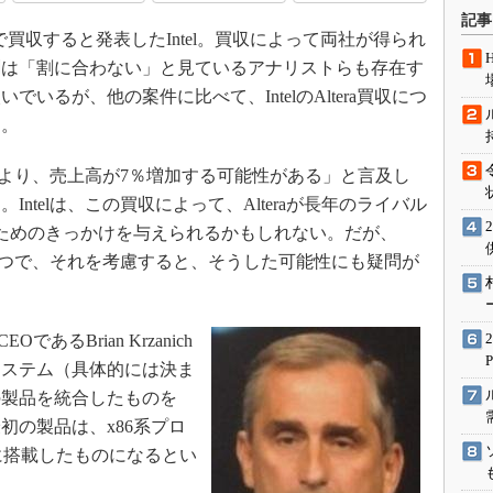
術を知る
記事
）で買収すると発表したIntel。買収によって両社が得られ
エンジニア”が仕掛けた社内
念の180日
劇は「割に合わない」と見ているアナリストらも存在す
ションは日本を救うのか
いるが、他の案件に比べて、IntelのAltera買収につ
る。
IoT通信
ナリスト「未来展望」
により、売上高が7％増加する可能性がある」と言及し
愛されないエンジニア」の
ntelは、この買収によって、Alteraが長年のライバル
行動論
取るためのきっかけを与えられるかもしれない。だが、
ひとつで、それを考慮すると、そうした可能性にも疑問が
あるBrian Krzanich
システム（具体的には決ま
の製品を統合したものを
初の製品は、x86系プロ
に搭載したものになるとい