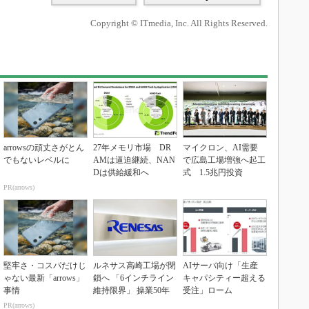
Copyright © ITmedia, Inc. All Rights Reserved.
arrowsの頑丈さがとん
27年メモリ市場 DR
マイクロン、AI需要
でもないレベルに
AMは逼迫継続、NAN
で広島工場増強へ起工
Dは供給緩和へ
式 1.5兆円投資
PR(arrows)
堅牢さ・コスパだけじ
ルネサス高崎工場が閉
AIサーバ向け「生産
ゃない最新「arrows」
鎖へ 「6インチライン
キャパシティー超える
事情
維持限界」 操業50年
受注」ローム
PR(arrows)