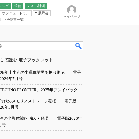
シング
通信
テスト/計測
ーボンニュートラル
展示会
マイページ
全記事一覧
l
ンピューティング
して読む 電子ブックレット
IER
026年上半期の半導体業界を振り返る――電子
2026年7月号
TECHNO-FRONTIER」2025年プレイバック
I時代のメモリ／ストレージ覇権――電子版
026年5月号
湾の半導体戦略 強みと限界――電子版2026年
月号