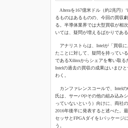
光伝送技
Alteraを167億米ドル（約2兆円
“異端児
改革、執
るものはあるものの、今回の買収
イノベー
る。半導体業界では大型買収が相次いで
いては、疑問が増えるばかりであ
JASA発
IHSア
アナリストらは、Intelが「買収
「英語に
たことに対して、疑問を持っている。I
ための新
であるXilinxからシェアを奪い
Intelの過去の買収の成果はいま
わく。
カンファレンスコールで、IntelのCEOで
氏は、サーバやその他の組み込み
っていないという）向けに、両社
2016年後半に発表すると述べた。最
セッサとFPGAダイを1パッケージ
う。