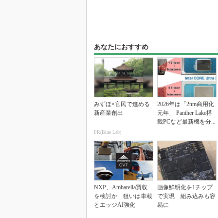
あなたにおすすめ
みずほ×官民で進める
2026年は「2nm商用化
新産業創出
元年」 Panther Lake搭
載PCなど最新機を分...
PR(Blue Lab)
NXP、Ambarella買収
画像鮮明化を1チップ
を検討か 狙いは車載
で実現 組み込みも容
とエッジAI強化
易に