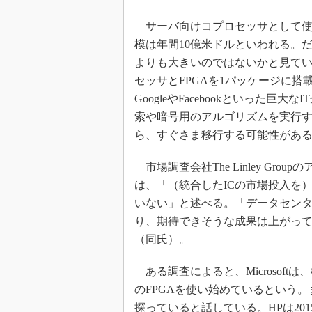
サーバ向けコプロセッサとして使用
模は年間10億米ドルといわれる。だが
よりも大きいのではないかと見てい
セッサとFPGAを1パッケージに搭
GoogleやFacebookといった巨
索や暗号用のアルゴリズムを実行
ら、すぐさま移行する可能性がある」と
市場調査会社The Linley Groupの
は、「（統合したICの市場投入を）
いない」と述べる。「データセンタ
り、期待できそうな成果は上がっ
（同氏）。
ある調査によると、Microsoftは
のFPGAを使い始めているという。また、
探っていると話している。HPは2015