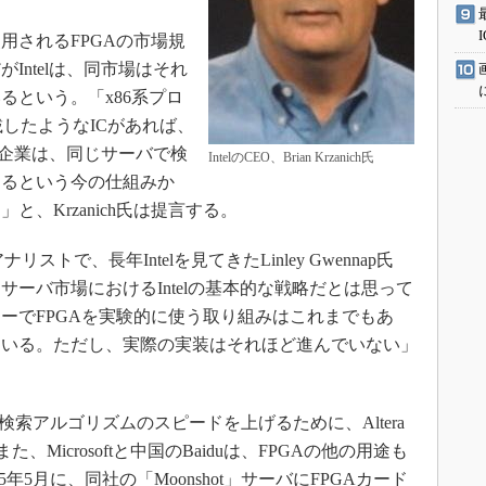
されるFPGAの市場規
Intelは、同市場はそれ
るという。「x86系プロ
載したようなICがあれば、
大なIT企業は、同じサーバで検
IntelのCEO、Brian Krzanich氏
するという今の仕組みか
、Krzanich氏は提言する。
アナリストで、長年Intelを見てきたLinley Gwennap氏
サーバ市場におけるIntelの基本的な戦略だとは思って
ーでFPGAを実験的に使う取り組みはこれまでもあ
ている。ただし、実際の実装はそれほど進んでいない」
、検索アルゴリズムのスピードを上げるために、Altera
Microsoftと中国のBaiduは、FPGAの他の用途も
年5月に、同社の「Moonshot」サーバにFPGAカード