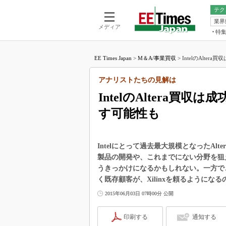
テク
業界
電池／エネル
ア
メディア
特
メ
福田昭の
LS
EE Times Japan
>
M＆A/事業買収
>
IntelのAltera
福田昭の
マ
湯之上隆
アナリストたちの見解は
FP
大山聡の
IntelのAltera買収
大原雄介
す可能性も
ック
リタイア
学漂流記
Intelにとって過去最大規模となったAl
世界を「
製品の開発や、これまでにない分野を狙える
うきっかけになるかもしれない。一方で、今
踊るバズワ
Buzzwo
く既存顧客が、Xilinxを頼るように
この10
2015年06月03日 07時00分 公開
で起こる
製品分解
印刷する
通知する