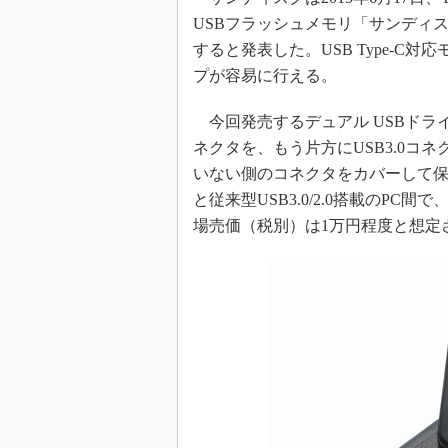
光伝送技
USBフラッシュメモリ「サンディスク
“異端児
すると発表した。USB Type-C
改革、執
プが容易に行える。
イノベー
JASA発
今回発売するデュアル USBドライブT
ネクタを、もう片方にUSB3.0コ
IHSア
いない側のコネクタをカバーして保護する
「英語に
ための新
と従来型USB3.0/2.0搭載のP
場売価（税別）は1万円程度と想定