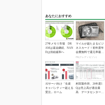
あなたにおすすめ
27年メモリ市場 DR
マイルが超たまるビジ
AMは逼迫継続、NAN
ネスカード！初年度年
Dは供給緩和へ
会費無料で還元率最大
1.125%
PR(クレディセゾン)
AIサーバ向け「生産
村田製作所、26年度1
キャパシティー超える
Qは売上高が過去最
受注」ローム
高 データセンター関
連は81％増