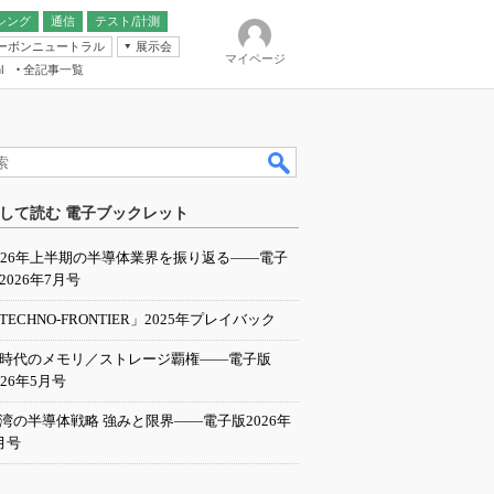
シング
通信
テスト/計測
ーボンニュートラル
展示会
マイページ
全記事一覧
l
ンピューティング
して読む 電子ブックレット
IER
026年上半期の半導体業界を振り返る――電子
2026年7月号
TECHNO-FRONTIER」2025年プレイバック
I時代のメモリ／ストレージ覇権――電子版
026年5月号
湾の半導体戦略 強みと限界――電子版2026年
月号