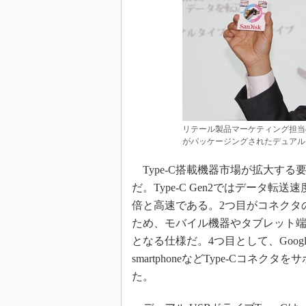
リテール製品マーケティング担当のバ
がパッケージングされたデュアル US
Type-C搭載機器市場が拡大する
だ。Type-C Gen2ではデータ転送
倍と高速である。2つ目がコネクタ
ため、モバイル機器やタブレット端
となる仕様だ。4つ目として、Google Chro
smartphoneなどType-Cコ
た。