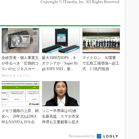
Copyright © ITmedia, Inc. All Rights Reserved.
全経営者・個人事業主
最大1000万IOPS キ
マイクロン、AI需要
が作るべき「圧倒的コ
オクシアが「Super Hi
で広島工場増強へ起工
スパのビジネスカー
gh IOPS SSD」第...
式 1.5兆円投資
ド」
PR(クレディセゾン)
メモリ価格の上昇、鈍
ソニー半導体は1Q過
化へ 26年3QはDRA
去最高益、スマホ市況
MもNANDも10％台
停滞も主要顧客ら拡大
Recommended by