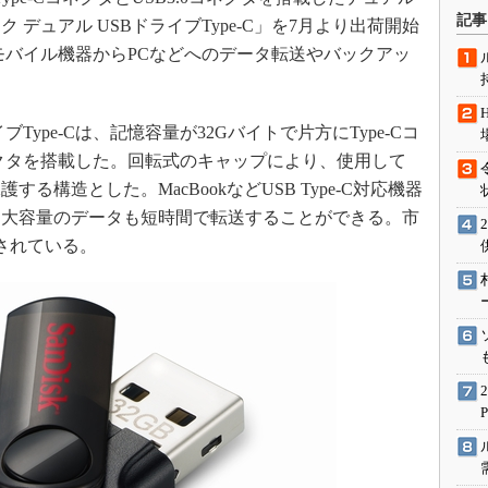
術を知る
記事
 デュアル USBドライブType-C」を7月より出荷開始
エンジニア”が仕掛けた社内
対応モバイル機器からPCなどへのデータ転送やバックアッ
念の180日
ションは日本を救うのか
IoT通信
ype-Cは、記憶容量が32Gバイトで片方にType-Cコ
ネクタを搭載した。回転式のキャップにより、使用して
ナリスト「未来展望」
構造とした。MacBookなどUSB Type-C対応機器
愛されないエンジニア」の
行動論
C間で、大容量のデータも短時間で転送することができる。市
されている。