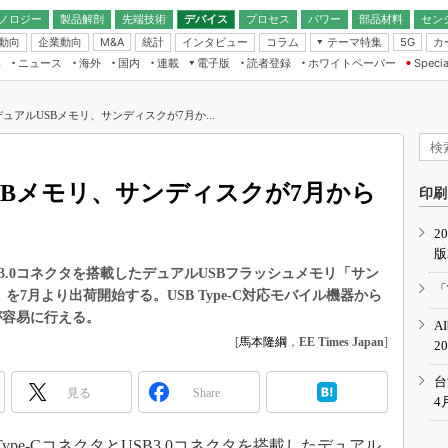
ノロジー
製品解剖
先端技術
デバイス
プロセス
パワー
部品材料
セン
動向
企業動向
統計
インタビュー
コラム
テーマ特集
カ
M&A
5G
ギー
ナログ
無線
集
ニュース
海外
国内
連載
電子版
読者登録
ホワイトペーパー
Specia
フィジカルAI
IoT・エッジコ
モリ
EXPO
Microchip情報
ストレージ通信
EE Times Japan×EDN Japan統合電
エッジAI
子版
I
SEMICON Japan
応デュアルUSBメモリ、サンディスクが7月か...
デバイス通信
パワーエレクトロニクス
電子ブックレット
イコン
CEATEC
のナノフォーカス
半導体後工程
GA
EdgeTech＋
業界スコープ
USBメモリ、サンディスクが7月から
読者調査（EE Times Research）
印刷
TECHNO-FRONT
のエレ・組み込みプレイバ
カーボンニュートラル
2
人とくるま展
版
IoT
直前エンジニアの社会人大
SB3.0コネクタを搭載したデュアルUSBフラッシュメモリ「サン
電源設計（EDN Japan）
「
C」を7月より出荷開始する。USB Type-C対応モバイル機器から
数字」で回してみよう
エレクトロニクス入門（EDN
が容易に行える。
A
Japan）
ード ～Behind the
[
馬本隆綱
，
EE Times Japan
]
2
rd
年で起こったこと、次の10年
台
見る
Share
こと
4
で探るアジアの新トレンド
ype-CコネクタとUSB3.0コネクタを搭載したデュアル