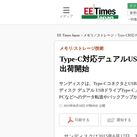
テク
業界
電池／エネル
ア
メディア
特
メ
福田昭の
LS
EE Times Japan
>
メモリ／ストレージ
>
Type-C対
福田昭の
マ
湯之上隆
メモリ/ストレージ技術
FP
大山聡の
Type-C対応デュアル
大原雄介
出荷開始
ック
リタイア
学漂流記
サンディスクは、Type-CコネクタとU
ディスク デュアル USBドライブType-
世界を「
PCなどへのデータ転送やバックアップ
踊るバズワ
2015年06月18日 07時00分 公開
Buzzwo
この10
印刷する
通知する
で起こる
製品分解
サンディスクは2015年6月17日、T