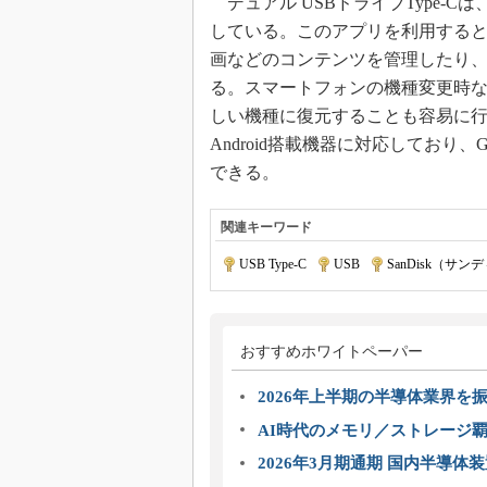
デュアル USBドライブType-
している。このアプリを利用する
画などのコンテンツを管理したり、
る。スマートフォンの機種変更時
しい機種に復元することも容易に
Android搭載機器に対応しており、
できる。
関連キーワード
USB Type-C
|
USB
|
SanDisk（サン
おすすめホワイトペーパー
2026年上半期の半導体業界を振
AI時代のメモリ／ストレージ覇
2026年3月期通期 国内半導体