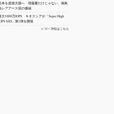
日本を資源大国へ 埋蔵量だけじゃない、南鳥
島レアアース泥の価値
最大1000万IOPS キオクシアが「Super High
IOPS SSD」第1弾を開発
≫
11～30位はこちら