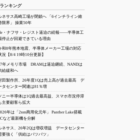
ランキング
ルネサス高崎工場が閉鎖へ 「6インチライン維
持限界」 操業50年
He・ナフサ・レジスト逼迫の続報――半導体工
場停止が回避できている理由
令和8年熊本地震、半導体メーカー工場の対応
状況【8/4 19時10分更新】
27年メモリ市場 DRAMは逼迫継続、NANDは
供給緩和へ
村田製作所、26年度1Qは売上高が過去最高 デ
ータセンター関連は81％増
ソニー半導体は1Q過去最高益、スマホ市況停滞
も主要顧客ら拡大
2026年は「2nm商用化元年」 Panther Lake搭載
PCなど最新機を分解
ルネサス、26年2Qは増収増益 データセンター
需要強く「供給はパツパツ」