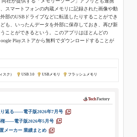
Cは、同社が提供する「メモリーゾーン」アプリとも連携
と、スマートフォンの内蔵メモリに記録された画像や動
外部のUSBドライブなどに転送したりすることができ
なども、いったんデータを外部に保存しておき、再び新
行うことができるという。このアプリはほとんどの
Google Playストアから無料でダウンロードすることが
ディスク）
|
USB 3.0
|
USBメモリ
|
フラッシュメモリ
り返る――電子版2026年7月号
権――電子版2026年5月号
装置メーカー 業績まとめ