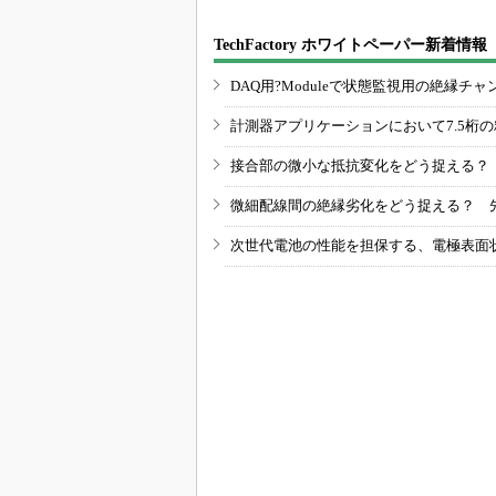
TechFactory ホワイトペーパー新着情報
DAQ用?Moduleで状態監視用の絶縁
計測器アプリケーションにおいて7.5桁
接合部の微小な抵抗変化をどう捉える？
微細配線間の絶縁劣化をどう捉える？ 
次世代電池の性能を担保する、電極表面