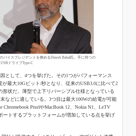
イスプレジデントを務めるDinesh Bahal氏。手に持つの
BドライブType-C
要因として、4つを挙げた。その1つがパフォーマンス
速度が最大10Gビット/秒となり、従来のUSB3.0に比べて2
の形状だ。薄型で上下リバーシブル仕様となっている
末などに適している。3つ目は最大100Wの給電が可能
mebook PixelやMacBook 12、Nokia N1、LeTV
ネクタをサポートするプラットフォームが増加している点を挙げ