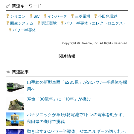
関連キーワード
シリコン
|
SiC
|
インバータ
|
三菱電機
|
小田急電鉄
|
回生システム
|
実証実験
|
パワー半導体（エレクトロニクス）
|
パワー半導体
Copyright © ITmedia, Inc. All Rights Reserved.
関連情報
関連記事
山手線の新型車両「E235系」がSiCパワー半導体を採
用へ
寿命「30億年」に「10年」が挑む
パナソニックが単1形乾電池で1トンの電車を動かす、
秋田県の廃線で挑戦
動き出すSiCパワー半導体、省エネルギーの切り札へ