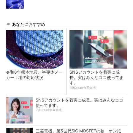
あなたにおすすめ
令和8年熊本地震、半導体メー
SNSアカウントを着実に成
カー工場の対応状況
長。実はみんなココ使ってま
す。
PR(Dreaw合同会社)
SNSアカウントを着実に成長。実はみんなココ
使ってます。
PR(Dreaw合同会社)
三菱電機、第5世代SiC MOSFETの核 オン抵