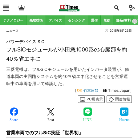
テクノロジー
先端技術
デバイス
センシング
通信
無線
部品/材料
ニュース
2015年6月23日
パワーデバイス SiC
フルSiCモジュールが小田急1000形の心臓部を約
40％省エネに
三菱電機は、フルSiCモジュールを用いたインバータ装置が、鉄
道車両の主回路システムを約40％省エネ化させることを営業運
転中の車両を用いて確認した。
[
竹本達哉
，EE Times Japan]
PC用表示
関連情報
Share
Post
LINE
Hatena
営業車両でのフルSiC実証「世界初」