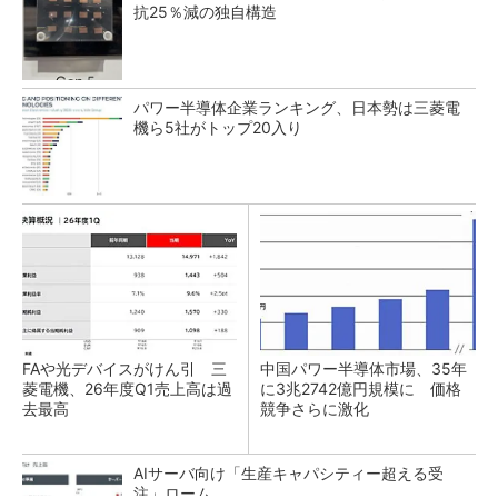
抗25％減の独自構造
パワー半導体企業ランキング、日本勢は三菱電
機ら5社がトップ20入り
FAや光デバイスがけん引 三
中国パワー半導体市場、35年
菱電機、26年度Q1売上高は過
に3兆2742億円規模に 価格
去最高
競争さらに激化
AIサーバ向け「生産キャパシティー超える受
注」ローム