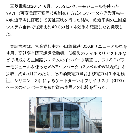
三菱電機は2015年6月、フルSiCパワーモジュールを使った
VVVF（可変電圧可変周波数制御）方式インバータを営業運転中
の鉄道車両に搭載して実証実験を行った結果、鉄道車両の主回路
システム全体で従来比約40％の省エネ効果を確認したと発表し
た。
実証実験は、営業運転中の小田急電鉄1000形リニューアル車を
使用。高効率全閉形誘導電動機、低損失のフィルタリアクトルな
どで構成する主回路システムのインバータ装置に、フルSiCパワ
ーモジュールを使ったVVVFインバータ（2レベル/PWM方式）を
搭載。約4カ月にわたり、その消費電力量および電力回生率を検
証。シリコン（Si）によるゲートターンオフサイリスタ（GTO）
ベースのインバータを積む従来車両との比較を行った。