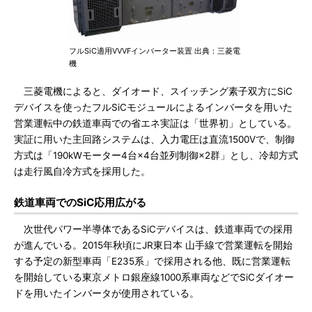
フルSiC適用VVVFインバーター装置 出典：三菱電
機
三菱電機によると、ダイオード、スイッチング素子双方にSiC
デバイスを使ったフルSiCモジュールによるインバータを用いた
営業運転中の鉄道車両での省エネ実証は「世界初」としている。
実証に用いた主回路システムは、入力電圧は直流1500Vで、制御
方式は「190kWモーター4台×4台並列制御×2群」とし、冷却方式
は走行風自冷方式を採用した。
鉄道車両でのSiC応用広がる
次世代パワー半導体であるSiCデバイスは、鉄道車両での採用
が進んでいる。2015年秋頃にJR東日本 山手線で営業運転を開始
する予定の新型車両「E235系」で採用される他、既に営業運転
を開始している東京メトロ銀座線1000系車両などでSiCダイオー
ドを用いたインバータが使用されている。