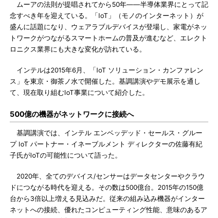
ムーアの法則が提唱されてから50年――半導体業界にとって記
念すべき年を迎えている。「IoT」（モノのインターネット）が
盛んに話題になり、ウェアラブルデバイスが登場し、家電がネッ
トワークがつながるスマートホームの普及が進むなど、エレクト
ロニクス業界にも大きな変化が訪れている。
インテルは2015年6月、「IoT ソリューション・カンファレン
ス」を東京・御茶ノ水で開催した。基調講演やデモ展示を通し
て、現在取り組むIoT事業について紹介した。
500億の機器がネットワークに接続へ
基調講演では、インテル エンベッデッド・セールス・グルー
プ IoT パートナー・イネーブルメント ディレクターの佐藤有紀
子氏がIoTの可能性について語った。
2020年、全てのデバイス/センサーはデータセンターやクラウ
ドにつながる時代を迎える。その数は500億台。2015年の150億
台から3倍以上増える見込みだ。従来の組み込み機器がインター
ネットへの接続、優れたコンピューティング性能、意味のあるア