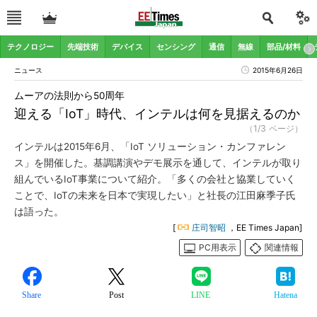
テクノロジー
先端技術
デバイス
センシング
通信
無線
部品/材料
ニュース
2015年6月26日
ムーアの法則から50周年
迎える「IoT」時代、インテルは何を見据えるのか
（1/3 ページ）
インテルは2015年6月、「IoT ソリューション・カンファレン
ス」を開催した。基調講演やデモ展示を通して、インテルが取り
組んでいるIoT事業について紹介。「多くの会社と協業していく
ことで、IoTの未来を日本で実現したい」と社長の江田麻季子氏
は語った。
[
庄司智昭
，EE Times Japan]
PC用表示
関連情報
Share
Post
LINE
Hatena