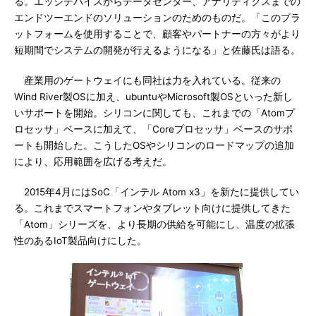
る。エッジデバイスからデータセンター、アナリティクスまでの
エンドツーエンドのソリューションのためのものだ。「このプラ
ットフォームを使用することで、顧客やパートナーの方々がより
短期間でシステムの開発が行えるようになる」と佐藤氏は語る。
産業用のゲートウェイにも同社は力を入れている。従来の
Wind River製OSに加え、ubuntuやMicrosoft製OSといった新し
いサポートを開始。シリコンに関しても、これまでの「Atomプ
ロセッサ」ベースに加えて、「Coreプロセッサ」ベースのサポ
ートも開始した。こうしたOSやシリコンのロードマップの追加
により、応用範囲を広げる考えだ。
2015年4月にはSoC「インテル Atom x3」を新たに提供してい
る。これまでスマートフォンやタブレット向けに提供してきた
「Atom」シリーズを、より長期の供給を可能にし、温度の拡張
性のあるIoT製品向けにした。