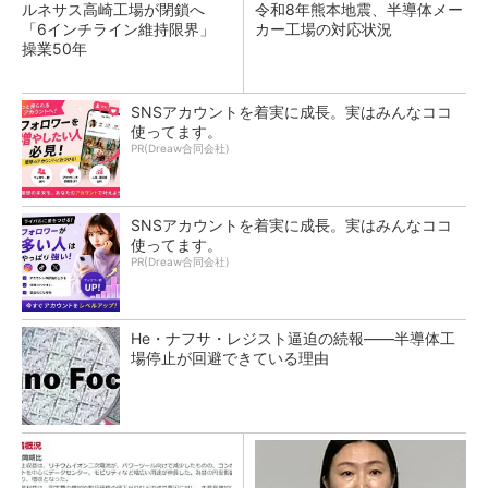
ルネサス高崎工場が閉鎖へ
令和8年熊本地震、半導体メー
「6インチライン維持限界」
カー工場の対応状況
操業50年
SNSアカウントを着実に成長。実はみんなココ
使ってます。
PR(Dreaw合同会社)
SNSアカウントを着実に成長。実はみんなココ
使ってます。
PR(Dreaw合同会社)
He・ナフサ・レジスト逼迫の続報――半導体工
場停止が回避できている理由