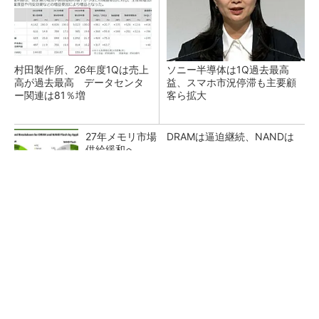
村田製作所、26年度1Qは売上
ソニー半導体は1Q過去最高
高が過去最高 データセンタ
益、スマホ市況停滞も主要顧
ー関連は81％増
客ら拡大
27年メモリ市場 DRAMは逼迫継続、NANDは
供給緩和へ
マイクロン、AI需要で広島工場増強へ起工式
1.5兆円投資
ルネサス、26年2Qは増収増益 データセンタ
ー需要強く「供給はパツパツ」