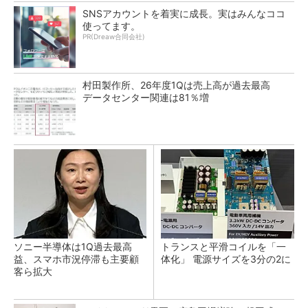
SNSアカウントを着実に成長。実はみんなココ
使ってます。
PR(Dreaw合同会社)
村田製作所、26年度1Qは売上高が過去最高
データセンター関連は81％増
ソニー半導体は1Q過去最高
トランスと平滑コイルを「一
益、スマホ市況停滞も主要顧
体化」 電源サイズを3分の2に
客ら拡大