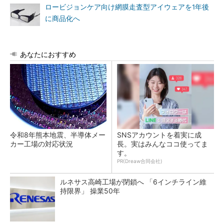
ロービジョンケア向け網膜走査型アイウェアを1年後
に商品化へ
あなたにおすすめ
令和8年熊本地震、半導体メー
SNSアカウントを着実に成
カー工場の対応状況
長。実はみんなココ使ってま
す。
PR(Dreaw合同会社)
ルネサス高崎工場が閉鎖へ 「6インチライン維
持限界」 操業50年