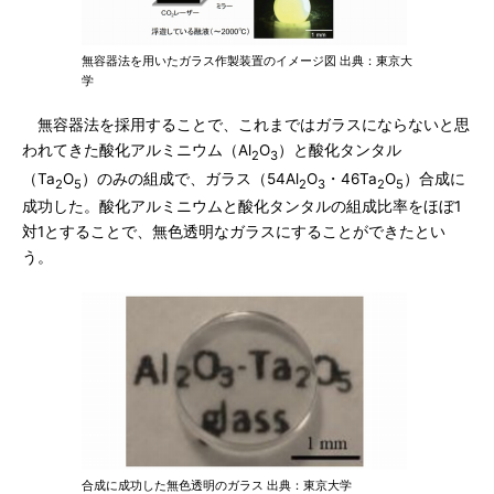
無容器法を用いたガラス作製装置のイメージ図 出典：東京大
学
無容器法を採用することで、これまではガラスにならないと思
われてきた酸化アルミニウム（Al
O
）と酸化タンタル
2
3
（Ta
O
）のみの組成で、ガラス（54Al
O
・46Ta
O
）合成に
2
5
2
3
2
5
成功した。酸化アルミニウムと酸化タンタルの組成比率をほぼ1
対1とすることで、無色透明なガラスにすることができたとい
う。
合成に成功した無色透明のガラス 出典：東京大学