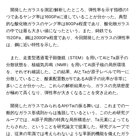
開発したガラスを測定/解析したところ、弾性率を示す指標の1
つであるヤング率は160GPaに達していることが分かった。典型
的な酸化物ガラスのヤング率は80GPa程度であり、酸化物ガラス
の中では最も大きい値になったという。また、鋳鉄でも
152GPa、鋼は200GPa程度であり、今回開発したガラスの弾性率
は、鋼に近い特性を示した。
また、走査型透過電子顕微鏡（STEM）を用いてAlとTa原子の
分散状態を、核磁気共鳴（NMR）を用いてAl原子核の局所環境
を、それぞれ確認した。この結果、AlとTaが原子レベルで均一に
分散していること、酸素配置数が5であるAl原子の比率が非常に
多いことが分かった。これらの解析結果から、ガラスの充填密度
が極めて高くなり、弾性率が大きくなることを突き止めた。
開発したガラスでみられるAlやTaの振る舞いは、これまでの一
般的なガラス形成則からは逸脱しているという。このため研究グ
ループでは、Al原子周囲の特異な局所構造が、Ta元素によっても
たらされた、ということを研究論文で提案した。研究グループで
は、従来の常識では考えられないような革新的機能を備えたガラ