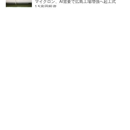
マイクロン、AI需要で広島工場増強へ起工式
1.5兆円投資
He・ナフサ・レジスト逼迫の続報――半導体工
場停止が回避できている理由
中国最大のDRAMメーカーCXMTがIPOへ 増
産とHBM開発で存在感
27年メモリ市場 DRAMは逼
商社が見る激動の半導体市