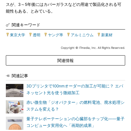
スが、3～5年後にはカバーガラスなどの用途で製品化される可
能性もある、とみている。
関連キーワード
東京大学
|
透明
|
ヤング率
|
アルミニウム
|
新素材
Copyright © ITmedia, Inc. All Rights Reserved.
関連情報
関連記事
3Dプリンタで100nmオーダーの加工が可能に？ エバ
ネッセント光を使う微細加工
赤い微生物「ジオバクター」の燃料電池、廃水処理シ
ステムを変える？
量子テレポーテーションの心臓部をチップ化――量子
コンピュータ実用化へ「画期的成果」