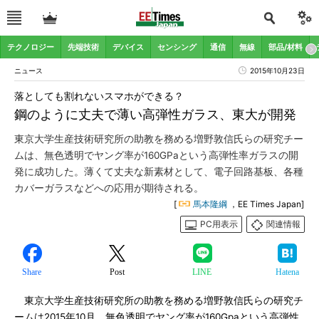
テクノロジー
先端技術
デバイス
センシング
通信
無線
部品/材料
ニュース
2015年10月23日
落としても割れないスマホができる？
鋼のように丈夫で薄い高弾性ガラス、東大が開発
東京大学生産技術研究所の助教を務める増野敦信氏らの研究チー
ムは、無色透明でヤング率が160GPaという高弾性率ガラスの開
発に成功した。薄くて丈夫な新素材として、電子回路基板、各種
カバーガラスなどへの応用が期待される。
[
馬本隆綱
，EE Times Japan]
PC用表示
関連情報
Share
Post
LINE
Hatena
東京大学生産技術研究所の助教を務める増野敦信氏らの研究チ
ームは2015年10月、無色透明でヤング率が160Gpaという高弾性