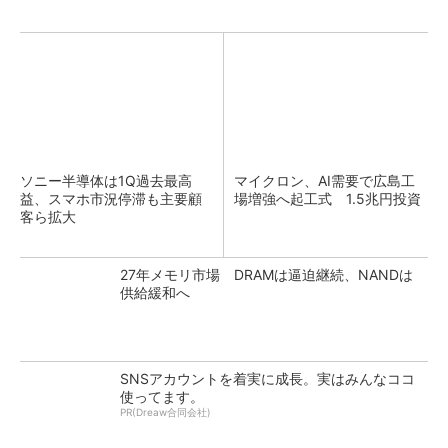
ソニー半導体は1Q過去最高
マイクロン、AI需要で広島工
益、スマホ市況停滞も主要顧
場増強へ起工式 1.5兆円投資
客ら拡大
27年メモリ市場 DRAMは逼迫継続、NANDは
供給緩和へ
SNSアカウントを着実に成長。実はみんなココ
使ってます。
PR(Dreaw合同会社)