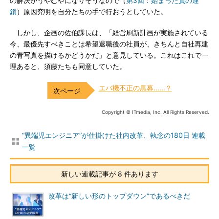
の解決がうやむやになりそうなので（
第3回：始まった負の連
鎖
）原因究明を自分たちの手で行おうとしていた。
しかし、企画の佐伯課長は、「経営刷新計画が実施されている
今、最優先すべきことは希望退職後の社員が、きちんと自社再建
の青写真を描けるかどうかだ」と意見している。これはこれで一
理あると、須藤たちも同意していた。
エバ機不正の黒幕……？
Copyright © ITmedia, Inc. All Rights Reserved.
“異端児エンジニア”が仕掛けた社内改革、執念の180日 連載
一覧
新しい連載記事が 8 件あります
改革は“新しい形のトップダウン”であるべきだ