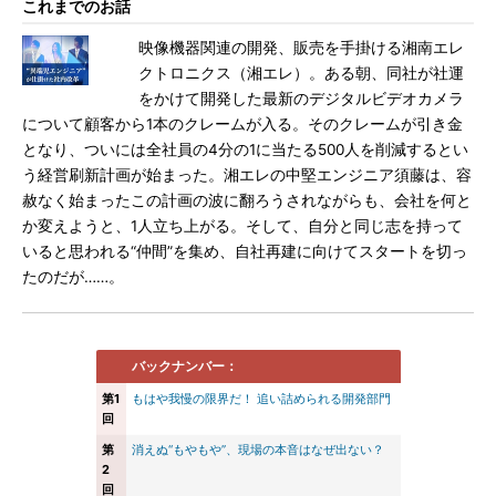
これまでのお話
映像機器関連の開発、販売を手掛ける湘南エレ
クトロニクス（湘エレ）。ある朝、同社が社運
をかけて開発した最新のデジタルビデオカメラ
について顧客から1本のクレームが入る。そのクレームが引き金
となり、ついには全社員の4分の1に当たる500人を削減するとい
う経営刷新計画が始まった。湘エレの中堅エンジニア須藤は、容
赦なく始まったこの計画の波に翻ろうされながらも、会社を何と
か変えようと、1人立ち上がる。そして、自分と同じ志を持って
いると思われる“仲間”を集め、自社再建に向けてスタートを切っ
たのだが……。
バックナンバー：
第1
もはや我慢の限界だ！ 追い詰められる開発部門
回
第
消えぬ“もやもや”、現場の本音はなぜ出ない？
2
回