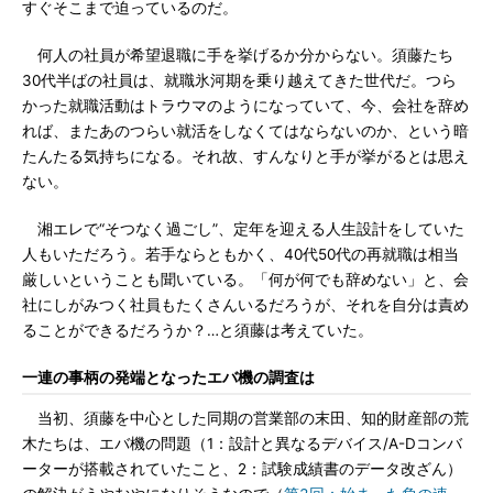
すぐそこまで迫っているのだ。
何人の社員が希望退職に手を挙げるか分からない。須藤たち
30代半ばの社員は、就職氷河期を乗り越えてきた世代だ。つら
かった就職活動はトラウマのようになっていて、今、会社を辞め
れば、またあのつらい就活をしなくてはならないのか、という暗
たんたる気持ちになる。それ故、すんなりと手が挙がるとは思え
ない。
湘エレで“そつなく過ごし”、定年を迎える人生設計をしていた
人もいただろう。若手ならともかく、40代50代の再就職は相当
厳しいということも聞いている。「何が何でも辞めない」と、会
社にしがみつく社員もたくさんいるだろうが、それを自分は責め
ることができるだろうか？…と須藤は考えていた。
一連の事柄の発端となったエバ機の調査は
当初、須藤を中心とした同期の営業部の末田、知的財産部の荒
木たちは、エバ機の問題（1：設計と異なるデバイス/A-Dコンバ
ーターが搭載されていたこと、2：試験成績書のデータ改ざん）