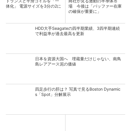
トランスと平滑コイルを「一
商社が見る激動の半導体市
体化」 電源サイズを3分の2に
場 今後は「バッファー在庫
の確保が重要に」
HDD大手Seagateの四半期業績、3四半期連続
で利益率が過去最高を更新
日本を資源大国へ 埋蔵量だけじゃない、南鳥
島レアアース泥の価値
四足歩行の肝は？ 写真で見るBoston Dynamic
s「Spot」分解展示