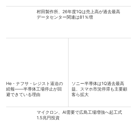
村田製作所、26年度1Qは売上高が過去最高
データセンター関連は81％増
He・ナフサ・レジスト逼迫の
ソニー半導体は1Q過去最高
続報――半導体工場停止が回
益、スマホ市況停滞も主要顧
避できている理由
客ら拡大
マイクロン、AI需要で広島工場増強へ起工式
1.5兆円投資