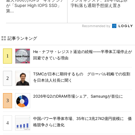
が「Super High IOPS SSD」
字転落も通期予想据え置き
第...
Recommended by
記事ランキング
He・ナフサ・レジスト逼迫の続報――半導体工場停止が
回避できている理由
TSMCが日本に期待するもの グローバル戦略での役割
を日本法人社長に聞く
2026年Q2のDRAM市場シェア、Samsungが首位に
中国パワー半導体市場、35年に3兆2742億円規模に 価
格競争さらに激化