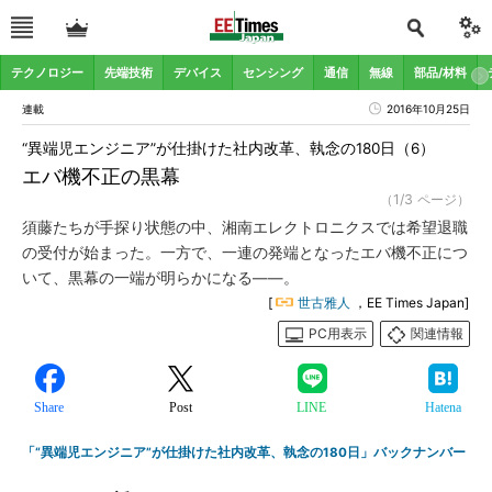
テクノロジー
先端技術
デバイス
センシング
通信
無線
部品/材料
連載
2016年10月25日
“異端児エンジニア”が仕掛けた社内改革、執念の180日（6）
エバ機不正の黒幕
（1/3 ページ）
須藤たちが手探り状態の中、湘南エレクトロニクスでは希望退職
の受付が始まった。一方で、一連の発端となったエバ機不正につ
いて、黒幕の一端が明らかになる――。
[
世古雅人
，EE Times Japan]
PC用表示
関連情報
Share
Post
LINE
Hatena
「“異端児エンジニア”が仕掛けた社内改革、執念の180日」バックナンバー