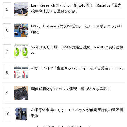
Lam Researchフィラッハ拠点40周年 Rapidus「最先
端半導体支える重要な役割」
NXP、Ambarella買収を検討か 狙いは車載とエッジAI
強化
27年メモリ市場 DRAMは逼迫継続、NANDは供給緩和
へ
AIサーバ向け「生産キャパシティー超える受注」ローム
画像鮮明化を1チップで実現 組み込みも容易に
AI半導体市場に向け、エスペックが低電圧特化の新評価
装置