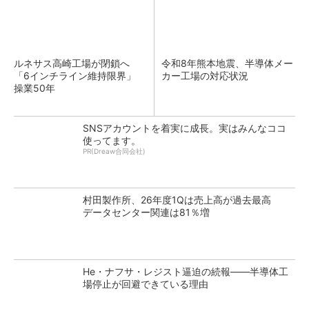
ルネサス高崎工場が閉鎖へ
令和8年熊本地震、半導体メー
「6インチライン維持限界」
カー工場の対応状況
操業50年
SNSアカウントを着実に成長。実はみんなココ
使ってます。
PR(Dreaw合同会社)
村田製作所、26年度1Qは売上高が過去最高
データセンター関連は81％増
He・ナフサ・レジスト逼迫の続報――半導体工
場停止が回避できている理由