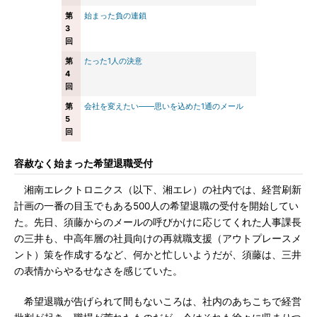
第
始まった負の連鎖
3
回
第
たった1人の決意
4
回
第
会社を変えたい――思いを込めた1通のメール
5
回
容赦なく始まった希望退職受付
湘南エレクトロニクス（以下、湘エレ）の社内では、経営刷新
計画の一番の目玉でもある500人の希望退職の受付を開始してい
た。先日、須藤からのメールの呼びかけに応じてくれた人事課長
の三井も、中高年層の社員向けの再就職支援（アウトプレースメ
ント）策を作成するなど、何かと忙しいようだが、須藤は、三井
の表情からやるせなさを感じていた。
希望退職が告げられて間もないころは、社内のあちこちで経営