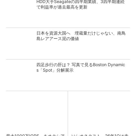
HDD大手Seagateの四半期業績、3四半期連続
で利益率が過去最高を更新
日本を資源大国へ 埋蔵量だけじゃない、南鳥
島レアアース泥の価値
四足歩行の肝は？ 写真で見るBoston Dynamic
s「Spot」分解展示
最大1000万IOPS キオクシア
ソシオネクスト、26年1Qは赤