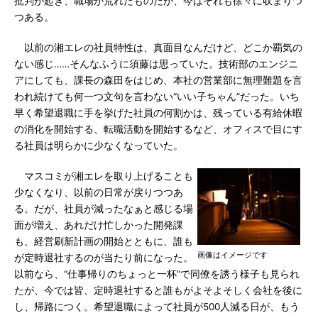
批判が起き、職場が荒れたものだが、今はそれも徐々に収まりつ
つある。
以前の湘エレの社員特性は、真面目なんだけど、どこか覇気の
ない感じ……そんなふうに須藤は思っていた。技術部のエンジニ
アにしても、課長の森田をはじめ、本社の営業部に無理難題を言
われ続けても何一つ文句を言わない“いい子ちゃん”だった。いち
早く希望退職に手を挙げた社員の何割かは、残っている有給休暇
の消化を開始する、転職活動を開始するなど、オフィスで目にす
る社員は明らかに少なくなっていた。
マスコミが湘エレを取り上げることも
少なくなり、以前の日常が戻りつつあ
る。だが、社員が減ったなぁと感じる場
面が増え、あれだけ忙しかった開発課
も、経営刷新計画の開始とともに、誰も
画像はイメージです
が定時退社するのが当たり前になった。
以前なら、“仕事帰りのちょっと一杯”で同僚を誘う様子も見られ
たが、今では皆、定時退社すると誰もがよそよそしく会社を後に
し、帰路につく。希望退職によって社員が500人減る日が、もう