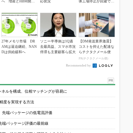
へ 増産とHBM開発
応状況
体工場停止が回避でき
で存在感
ている理由
27年メモリ市場 DR
ソニー半導体は1Q過
【DM発送業界激震】
AMは逼迫継続、NAN
去最高益、スマホ市況
コストを抑えた配達な
Dは供給緩和へ
停滞も主要顧客ら拡大
らチクタクメール便
PR(チクタクメール便)
Recommended by
PR
チャンネルを構成、位相マッチングが容易に
の精度を実現する方法
 先端パッケージの低電流評価
先端パッケージ評価の最前線