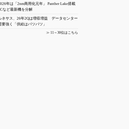
2026年は「2nm商用化元年」 Panther Lake搭載
PCなど最新機を分解
ルネサス、26年2Qは増収増益 データセンター
需要強く「供給はパツパツ」
≫
11～30位はこちら