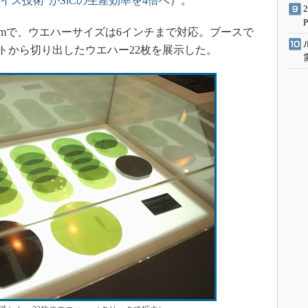
イス技術”がSiCの生産効率を4倍へ
）。
mで、ウエハーサイズは6インチまで対応。ブースで
ゴットから切り出したウエハー22枚を展示した。