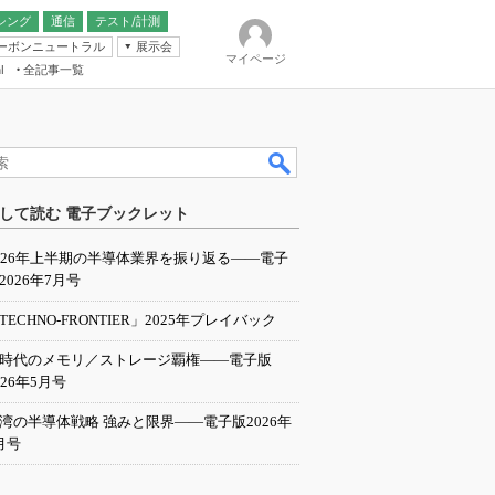
シング
通信
テスト/計測
ーボンニュートラル
展示会
マイページ
全記事一覧
l
ンピューティング
して読む 電子ブックレット
IER
026年上半期の半導体業界を振り返る――電子
2026年7月号
TECHNO-FRONTIER」2025年プレイバック
I時代のメモリ／ストレージ覇権――電子版
026年5月号
湾の半導体戦略 強みと限界――電子版2026年
月号