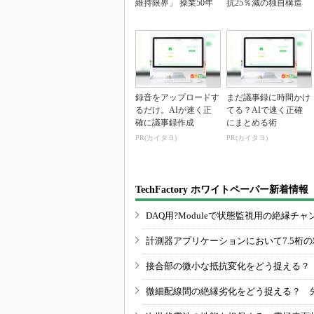
維持限界」 操業50年
抗25％減の独自構造
録音をアップロードす
まだ議事録に時間かけ
るだけ。AIが速く正
てる？AIで速く正確
確に議事録作成
にまとめる術
PR(カイタヨ)
PR(カイタヨ)
TechFactory ホワイトペーパー新着情報
DAQ用?Moduleで状態監視用の絶縁
計測器アプリケーションにおいて7.5桁
接合部の微小な抵抗変化をどう捉える？
微細配線間の絶縁劣化をどう捉える？ 