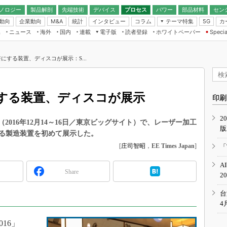
ノロジー
製品解剖
先端技術
デバイス
プロセス
パワー
部品材料
セン
動向
企業動向
統計
インタビュー
コラム
テーマ特集
カ
M&A
5G
ギー
ナログ
無線
集
ニュース
海外
国内
連載
電子版
読者登録
ホワイトペーパー
Specia
フィジカルAI
IoT・エッジコ
モリ
EXPO
Microchip情報
ストレージ通信
EE Times Japan×EDN Japan統合電
エッジAI
子版
I
SEMICON Japan
倍にする装置、ディスコが展示：S...
デバイス通信
パワーエレクトロニクス
電子ブックレット
イコン
CEATEC
のナノフォーカス
半導体後工程
GA
EdgeTech＋
業界スコープ
にする装置、ディスコが展示
読者調査（EE Times Research）
印刷
TECHNO-FRONT
のエレ・組み込みプレイバ
カーボンニュートラル
2
人とくるま展
16」（2016年12月14～16日／東京ビッグサイト）で、レーザー加工
版
IoT
直前エンジニアの社会人大
る製造装置を初めて展示した。
電源設計（EDN Japan）
[
庄司智昭
，
EE Times Japan
]
「
数字」で回してみよう
エレクトロニクス入門（EDN
A
Japan）
ード ～Behind the
Share
2
rd
年で起こったこと、次の10年
台
こと
4
で探るアジアの新トレンド
016」