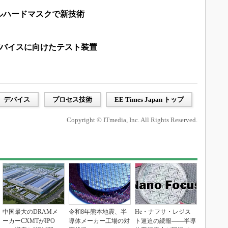
ルハードマスクで新技術
デバイスに向けたテスト装置
デバイス
プロセス技術
EE Times Japan トップ
Copyright © ITmedia, Inc. All Rights Reserved.
中国最大のDRAMメ
令和8年熊本地震、半
He・ナフサ・レジス
ーカーCXMTがIPO
導体メーカー工場の対
ト逼迫の続報――半導