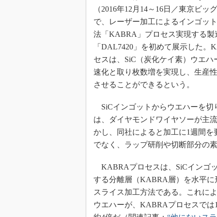
光伝送技
（2016年12月14～16日／東京ビ
“異端児
で、レーザー加工によるインゴッ
改革、執
法「KABRA」プロセス実現する製
イノベー
「DAL7420」を初めて展示した。K
JASA発
セスは、SiC（炭化ケイ素）ウエハ
IHSア
速化と取り枚数増を実現し、生産性
させることができるという。
「英語に
ための新
SiCインゴットからウエハーを切
は、ダイヤモンドワイヤソーが主
かし、同社によると加工に1週間を
でなく、ラップ研削や切断部分の
KABRAプロセスは、SiCイン
する分離層（KABRA層）を水平に
スライス加工方法である。これによ
ウエハーが、KABRAプロセスでは