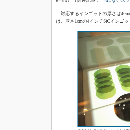
約4倍だ（関連記事：
“他にないスラ
対応するインゴットの厚さは40m
は、厚さ1cmの4インチSiCイン