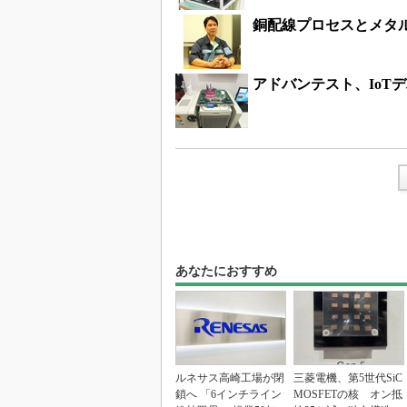
銅配線プロセスとメタ
アドバンテスト、IoT
あなたにおすすめ
ルネサス高崎工場が閉
三菱電機、第5世代SiC
鎖へ 「6インチライン
MOSFETの核 オン抵