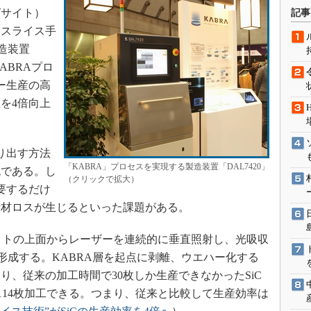
術を知る
ッグサイト）
記事
エンジニア”が仕掛けた社内
トスライス手
念の180日
造装置
ションは日本を救うのか
ABRAプロ
IoT通信
ー生産の高
ナリスト「未来展望」
を4倍向上
愛されないエンジニア」の
行動論
り出す方法
「KABRA」プロセスを実現する製造装置「DAL7420」
流である。し
（クリックで拡大）
要するだけ
素材ロスが生じるといった課題がある。
ゴットの上面からレーザーを連続的に垂直照射し、光吸収
形成する。KABRA層を起点に剥離、ウエハー化する
り、従来の加工時間で30枚しか生産できなかったSiC
114枚加工できる。つまり、従来と比較して生産効率は