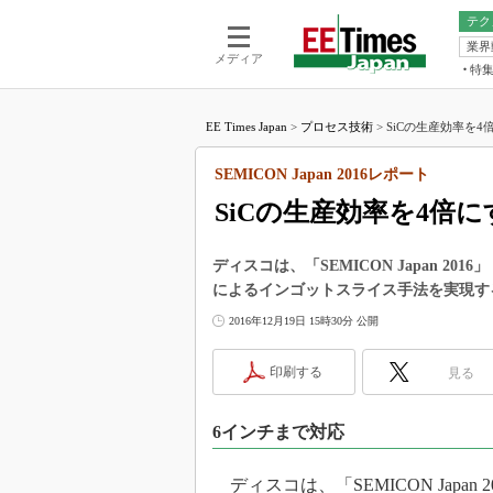
テク
業界
電池／エネル
ア
メディア
特
メ
福田昭の
LS
EE Times Japan
>
プロセス技術
>
SiCの生産効率を4
福田昭の
マ
湯之上隆
SEMICON Japan 2016レポート
FP
大山聡の
SiCの生産効率を4倍
大原雄介
ック
ディスコは、「SEMICON Japan 20
リタイア
によるインゴットスライス手法を実現す
学漂流記
2016年12月19日 15時30分 公開
世界を「
踊るバズワ
印刷する
見る
Buzzwo
この10
6インチまで対応
で起こる
製品分解
ディスコは、「SEMICON Japan 2