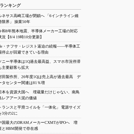
ランキング
ルネサス高崎工場が閉鎖へ 「6インチライン維
持限界」 操業50年
令和8年熊本地震、半導体メーカー工場の対応
状況【8/4 19時10分更新】
He・ナフサ・レジスト逼迫の続報――半導体工
場停止が回避できている理由
ソニー半導体は1Q過去最高益、スマホ市況停滞
も主要顧客ら拡大
村田製作所、26年度1Qは売上高が過去最高 デ
ータセンター関連は81％増
日本を資源大国へ 埋蔵量だけじゃない、南鳥
島レアアース泥の価値
トランスと平滑コイルを「一体化」 電源サイズ
を3分の2に
中国最大のDRAMメーカーCXMTがIPOへ 増
産とHBM開発で存在感