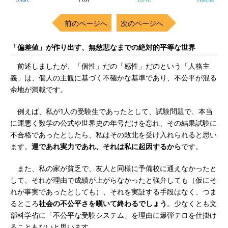
前のページへ
次のページへ
「偏差値」が作り出す、無慈悲なまでの絶対的平等な世界
前述しましたが、「個性」だの「感性」だのという「人格主
義」は、個人の主観に基づく不確かな基準であり、不公平が混る
余地が満載です。
例えば、私が1人の受験生であったとして、試験問題で、本当
に運悪く数学の公式や世界史の年号だけを忘れ、その結果試験に
不合格であったとしたら、私はその敗北を受け入れられると思い
ます。
運であれ実力であれ、それは私に起因するから
です。
また、私の家が貧乏で、友人と同様に予備校に通えなかったと
して、それが理由で成績が上がらなかったと強弁しても（仮にそ
れが事実であったとしても）、それを実証する手段はなく、つま
るところ
社会の不公平さを嘆いて終わるでしょう
。少なくとも文
部科学省に「不公平な受験システム」を理由に爆弾テロを仕掛け
ることもないと思います。