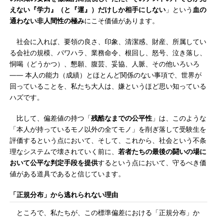
えない『学力』（と『運』）だけしか相手にしない
」という
血の
通わない非人間性の極み
にこそ価値があります。
社会に入れば、要領の良さ、印象、清潔感、財産、所属してい
る会社の規模、パワハラ、業務命令、根回し、怒号、泣き落し、
恫喝（どうかつ）、懇願、腹芸、妥協、人脈、その他いろいろ
―― 本人の能力（成績）とほとんど関係のない事項で、世界が
回っていることを、私たち大人は、嫌というほど思い知っている
ハズです。
比して、偏差値の持つ「
残酷なまでの公平性
」は、このような
「本人が持っているモノ以外の全てモノ」を削ぎ落して受験生を
評価するという点において、そして、これから、社会という不条
理なシステムで壊されていく前に、
若者たちの最後の闘いの場に
おいて公平な判定手段を提供
するという点において、守るべき価
値がある道具であると信じています。
「正規分布」から逃れられない理由
ところで、私たちが、この標準偏差における「正規分布」か