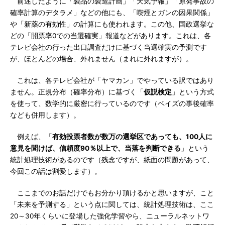
前述したように「製品の製造計画」「天気予報」「原発事故の
確率計算のデタラメ」などの他にも、「喫煙とガンの因果関係」
や「新薬の有効性」の計算にも使われます。この他、国政選挙な
どの「開票率0での当選確実」報道などがあります。これは、各
テレビ会社の行った出口調査だけに基づく当選確実の予測です
が、ほとんどの場合、外れません（まれに外れますが）。
これは、各テレビ会社が「ヤマカン」でやっている訳ではあり
ません。正規分布（確率分布）に基づく「
仮説検定
」という方式
を使って、数学的に厳密に行っているのです（ベイズの事後確率
なども併用します）。
例えば、「
有効投票者数が数万の選挙区であっても、100人に
意見を聞けば、信頼度90％以上で、当落を判断できる
」という
統計処理技術があるのです（残念ですが、紙面の問題があって、
今回この話は割愛します）。
ここまでのお話だけでもお分かり頂けるかと思いますが、こと
「未来を予測する」という点に関しては、統計処理技術は、ここ
20～30年くらいに登場した強化学習やら、ニューラルネットワ