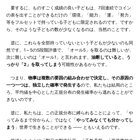
要するに、ものすごく成績の良い子どもは、7回連続でコイン
の表を出すことができるだけの「環境」「能力」「運」「努力」
等をフルセットで持っている子どもに限定されるのです。ですか
ら、そのような子どもの数が少なくなるのは、当然のことです。
逆に、これらを全部持っていないという子どもが少ないのも同
然です。1～5の5段階評価で、「オール5」を取るのは難しいが、
次に難しいのは「オール1」と言われます。
油断していると、う
っかり「2」を取ってしまう
可能性があるからです。
つまり、
物事は複数の要因の組み合わせで決定し、その原因の
一つ一つは、独立した確率で発生する
ので、私たちは結局のとこ
ろ、平均値を中心とした正規分布の発生確率から逃れることがで
きないのです。
逆に、私たちは、この正規分布に縛られることによって、「や
ってみるまで分からん」ではなく「
やってみなくても分かってし
まう
」世界で生きることができる ―― ともいえるのです。