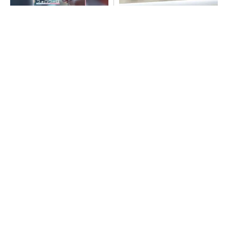
SNSアカウントを着実に成
ルネサス高崎工場が閉鎖へ
長。実はみんなココ使ってま
「6インチライン維持限界」
す。
操業50年
PR(Dreaw合同会社)
SNSアカウントを着実に成長。実はみんなココ
使ってます。
PR(Dreaw合同会社)
令和8年熊本地震、半導体メーカー工場の対応
状況
He・ナフサ・レジスト逼迫の続報――半導体工
場停止が回避できている理由