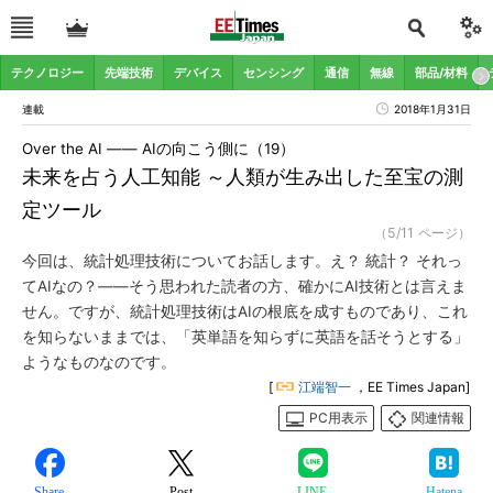
テクノロジー
先端技術
デバイス
センシング
通信
無線
部品/材料
連載
2018年1月31日
Over the AI ―― AIの向こう側に（19）
未来を占う人工知能 ～人類が生み出した至宝の測
定ツール
（5/11 ページ）
今回は、統計処理技術についてお話します。え？ 統計？ それっ
てAIなの？――そう思われた読者の方、確かにAI技術とは言えま
せん。ですが、統計処理技術はAIの根底を成すものであり、これ
を知らないままでは、「英単語を知らずに英語を話そうとする」
ようなものなのです。
[
江端智一
，EE Times Japan]
PC用表示
関連情報
Share
Post
LINE
Hatena