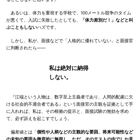
あるいは、体力を重視する学校で、100メートル競争のタイム
が悪くて、入試に失敗したとしても、
「体力差別だ！」などと叫
ぶこともしない
ハズです。
しかし、私が、面接などで「人格的に優れていない」と面接官
に判断されたら――
私は絶対に納得
しない。
『江端という人物は、数字至上主義者であり、人間的配慮に欠
ける社会的不適合者である』という面接官の主観を証拠として手
に入れれば、私は、その根拠の提示と、面接試験の無効を求め
て、必ず訴えを起こすでしょう。
偏差値とは「
個性や人柄などの主観的な要因、将来可能性など
の未知の要因を徹底的に無視し、ただ、そのテストの中でしか見