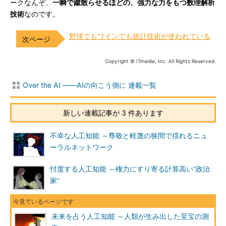
ークなんぞ、
一瞬で蹴散らせるほどの、強力な力をもつ数理解析
技術
なのです。
野球でもワインでも統計技術が使われている
Copyright © ITmedia, Inc. All Rights Reserved.
Over the AI ――AIの向こう側に 連載一覧
新しい連載記事が 3 件あります
不幸な人工知能 ～尊敬と軽蔑の狭間で揺れるニュ
ーラルネットワーク
忖度する人工知能 ～権力にすり寄る計算高い“政治
家”
未来を占う人工知能 ～人類が生み出した至宝の測