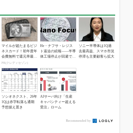
マイルが超たまるビジ
He・ナフサ・レジス
ソニー半導体は1Q過
ネスカード！初年度年
ト逼迫の続報――半導
去最高益、スマホ市況
会費無料で還元率最大
体工場停止が回避でき
停滞も主要顧客ら拡大
1.125%
ている理由
PR(クレディセゾン)
ソシオネクスト、26年
AIサーバ向け「生産
1Qは赤字転落も通期
キャパシティー超える
予想据え置き
受注」ローム
Recommended by