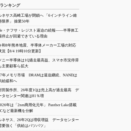
ランキング
ルネサス高崎工場が閉鎖へ 「6インチライン維
持限界」 操業50年
He・ナフサ・レジスト逼迫の続報――半導体工
場停止が回避できている理由
令和8年熊本地震、半導体メーカー工場の対応
状況【8/4 19時10分更新】
ソニー半導体は1Q過去最高益、スマホ市況停滞
も主要顧客ら拡大
27年メモリ市場 DRAMは逼迫継続、NANDは
供給緩和へ
村田製作所、26年度1Qは売上高が過去最高 デ
ータセンター関連は81％増
2026年は「2nm商用化元年」 Panther Lake搭載
PCなど最新機を分解
ルネサス、26年2Qは増収増益 データセンター
需要強く「供給はパツパツ」