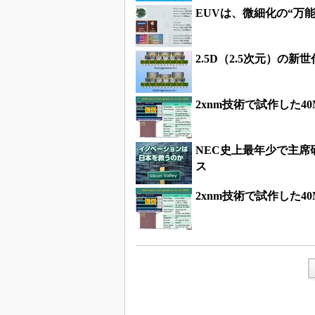
EUVは、微細化の“万
2.5D（2.5次元）の
2xnm技術で試作した
NEC史上最年少で主
ス
2xnm技術で試作した