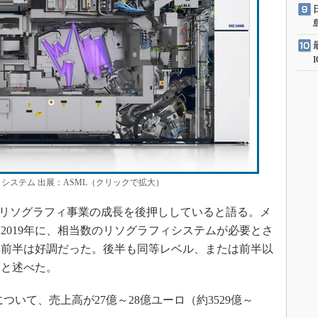
0」システム 出展：ASML（クリックで拡大）
UVリソグラフィ事業の成長を後押ししていると語る。メ
と2019年に、相当数のリソグラフィシステムが必要とさ
8年前半は好調だった。後半も同等レベル、または前半以
」と述べた。
について、売上高が27億～28億ユーロ（約3529億～