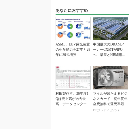
あなたにおすすめ
ASML、EUV露光装置
中国最大のDRAMメ
の生産能力を27年と28
ーカーCXMTがIPO
年に30％増強
へ 増産とHBM開発
で存在感
村田製作所、26年度1
マイルが超たまるビジ
Qは売上高が過去最
ネスカード！初年度年
高 データセンター関
会費無料で還元率最大
連は81％増
1.125%
PR(クレディセゾン)