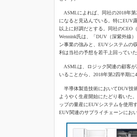
光伝送技
“異端児
ASMLによれば、同社の2018年
改革、執
になると見込んでいる。特にEUV
イノベー
以上に好調だとする。同社のCEO（最
JASA発
Wennink氏は、「DUV（深紫外
ン事業の強みと、EUVシステムの
IHSア
利は当社の予想を若干上回ってい
「英語に
ための新
ASMLは、ロジック関連の顧客が
いることから、2018年第2四半期
半導体製造技術においてDUV技術
ようやく生産開始にたどり着いた。Samsun
ップの量産にEUVシステムを使用
EUV関連のサプライチェーンにお