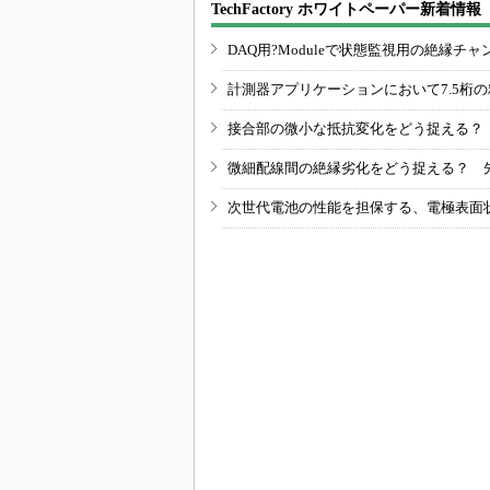
TechFactory ホワイトペーパー新着情報
DAQ用?Moduleで状態監視用の絶縁
計測器アプリケーションにおいて7.5桁
接合部の微小な抵抗変化をどう捉える？
微細配線間の絶縁劣化をどう捉える？ 
次世代電池の性能を担保する、電極表面