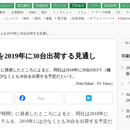
ノロジー
製品解剖
先端技術
デバイス
プロセス
パワー
部品材料
セン
動向
企業動向
統計
インタビュー
コラム
テーマ特集
カ
M&A
5G
ギー
ナログ
無線
集
ニュース
海外
国内
連載
電子版
読者登録
ホワイトペーパー
Specia
フィジカルAI
IoT・エッジコ
モリ
EXPO
Microchip情報
ストレージ通信
EE Times Japan×EDN Japan統合電
エッジAI
子版
I
SEMICON Japan
ムを2019年に30台出荷する見通し：...
デバイス通信
パワーエレクトロニクス
電子ブックレット
イコン
CEATEC
のナノフォーカス
半導体後工程
GA
EdgeTech＋
業界スコープ
を2019年に30台出荷する見通し
読者調査（EE Times Research）
印刷
TECHNO-FRONT
のエレ・組み込みプレイバ
カーボンニュートラル
2
人とくるま展
間）に発表したところによると、同社は2018年に20台のEUV（極
版
IoT
直前エンジニアの社会人大
は少なくとも30台を出荷する予定だという。
電源設計（EDN Japan）
[
Nitin Dahad
，
EE Times
]
「
数字」で回してみよう
エレクトロニクス入門（EDN
A
Japan）
ード ～Behind the
Share
2
rd
年で起こったこと、次の10年
台
ンダ時間）に発表したところによると、同社は2018年に
こと
4
ステムを、2019年には少なくとも30台を出荷する予定だ
で探るアジアの新トレンド