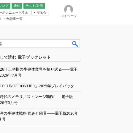
シング
通信
テスト/計測
ーボンニュートラル
展示会
マイページ
全記事一覧
l
ンピューティング
して読む 電子ブックレット
IER
026年上半期の半導体業界を振り返る――電子
2026年7月号
TECHNO-FRONTIER」2025年プレイバック
I時代のメモリ／ストレージ覇権――電子版
026年5月号
湾の半導体戦略 強みと限界――電子版2026年
月号