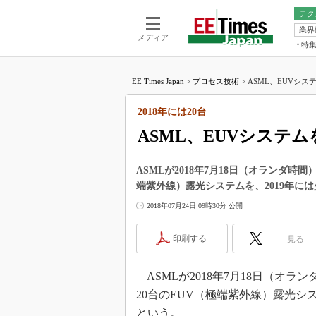
テク
業界
電池／エネル
ア
メディア
特
メ
福田昭の
LS
EE Times Japan
>
プロセス技術
>
ASML、EUVシステ
福田昭の
マ
湯之上隆
2018年には20台
FP
大山聡の
ASML、EUVシステム
大原雄介
ック
ASMLが2018年7月18日（オランダ時
リタイア
端紫外線）露光システムを、2019年に
学漂流記
2018年07月24日 09時30分 公開
世界を「
踊るバズワ
印刷する
見る
Buzzwo
この10
ASMLが2018年7月18日（オラ
で起こる
20台のEUV（極端紫外線）露光シ
製品分解
という。