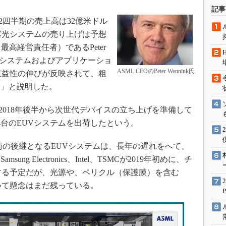
術を知る
記事
エンジニア”が仕掛けた社内
第2四半期の売上高は32億米ドル
念の180日
露光システムの売り上げは予想
ションは日本を救うのか
高経営責任者）であるPeter
IoT通信
線）システムおよびアプリケーショ
ASML CEOのPeter Wennink氏
収益性の伸びが反映されて、粗
ナリスト「未来展望」
た」と説明した。
愛されないエンジニア」の
行動論
2018年後半から次世代デバイスの立ち上げを準備して
に4台のEUVシステムを出荷したという。
の後継となるEUVシステムは、長年の遅れをへて、
g Electronics、Intel、TSMCが2019年初めに、チ
する予定だが、光源や、ペリクル（保護膜）を含む
いて懸念はまだ残っている。