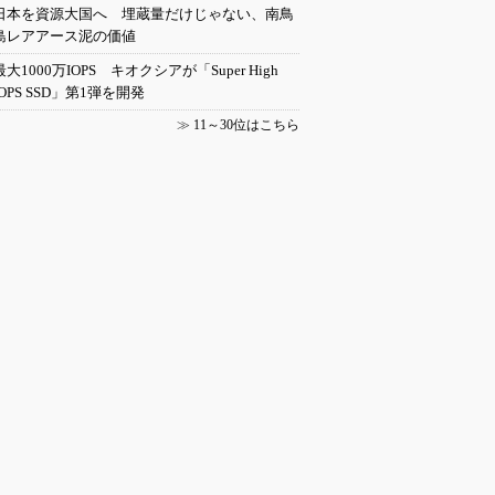
日本を資源大国へ 埋蔵量だけじゃない、南鳥
島レアアース泥の価値
最大1000万IOPS キオクシアが「Super High
IOPS SSD」第1弾を開発
≫
11～30位はこちら