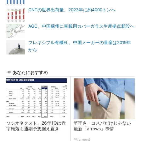
CNTの世界出荷量、2023年に約4000トンへ
AGC、中国蘇州に車載用カバーガラス生産拠点新設へ
フレキシブル有機EL、中国メーカーの量産は2019年
から
あなたにおすすめ
ソシオネクスト、26年1Qは赤
堅牢さ・コスパだけじゃない
字転落も通期予想据え置き
最新「arrows」事情
PR(arrows)