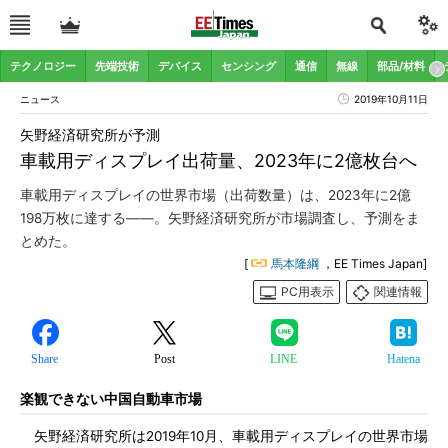
テクノロジー
先端技術
デバイス
センシング
通信
無線
部品/材料
ニュース
2019年10月11日
矢野経済研究所が予測
車載用ディスプレイ出荷量、2023年に2億枚台へ
車載用ディスプレイの世界市場（出荷数量）は、2023年に2億
198万枚に達する――。矢野経済研究所が市場調査し、予測をま
とめた。
[
馬本隆綱
，EE Times Japan]
PC用表示
関連情報
Share
Post
LINE
Hatena
楽観できない中国自動車市場
矢野経済研究所は2019年10月、車載用ディスプレイの世界市場