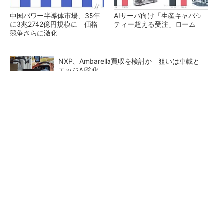
中国パワー半導体市場、35年
AIサーバ向け「生産キャパシ
に3兆2742億円規模に 価格
ティー超える受注」ローム
競争さらに激化
NXP、Ambarella買収を検討か 狙いは車載と
エッジAI強化
SNSアカウントを着実に成長。実はみんなココ
使ってます。
PR(Dreaw合同会社)
2026年2Qのウエハー出荷面積は7.4％増 AI需
要がけん引