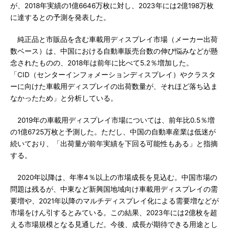
が、2018年実績の1億6646万枚に対し、2023年には2億198万枚
に達するとの予測を発表した。
純正品と市販品を含む車載用ディスプレイ市場（メーカー出荷
数ベース）は、中国における自動車販売台数の伸び悩みなどが懸
念されたものの、2018年は前年に比べて5.2％増加した。
「CID（センターインフォメーションディスプレイ）やクラスタ
ーに向けた車載用ディスプレイの出荷数量が、それほど落ち込ま
なかったため」と分析している。
2019年の車載用ディスプレイ市場については、前年比0.5％増
の1億6725万枚と予測した。ただし、中国の自動車産業は低迷が
続いており、「出荷量が前年実績を下回る可能性もある」と指摘
する。
2020年以降は、年率4％以上の市場成長を見込む。中国市場の
問題は残るが、中東など新興国地域向け車載用ディスプレイの需
要増や、2021年以降のマルチディスプレイ化による需要増などが
市場をけん引するとみている。この結果、2023年には2億枚を超
える市場規模となる見通しだ。今後、成長が期待できる用途とし