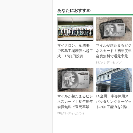
あなたにおすすめ
マイクロン、AI需要
マイルが超たまるビジ
で広島工場増強へ起工
ネスカード！初年度年
式 1.5兆円投資
会費無料で還元率最大
1.125%
PR(クレディセゾン)
マイルが超たまるビジ
JX金属、半導体用ス
ネスカード！初年度年
パッタリングターゲッ
会費無料で還元率最大
トの加工能力を2倍に
1.125%
PR(クレディセゾン)