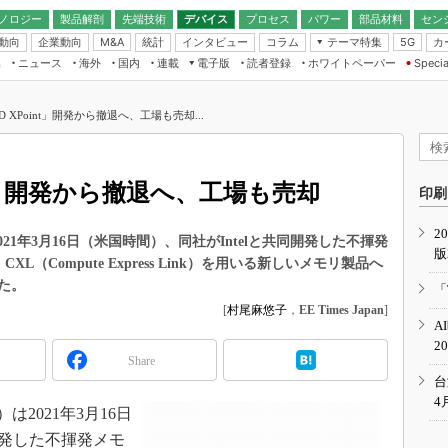
ノロジー
製品解剖
先端技術
デバイス
プロセス
パワー
部品材料
セン
動向
企業動向
統計
インタビュー
コラム
テーマ特集
カ
M&A
5G
ギー
ナログ
無線
集
ニュース
海外
国内
連載
電子版
読者登録
ホワイトペーパー
Specia
フィジカルAI
IoT・エッジコ
モリ
EXPO
Microchip情報
ストレージ通信
EE Times Japan×EDN Japan統合電
エッジAI
子版
I
SEMICON Japan
3D XPoint」開発から撤退へ、工場も売却...
デバイス通信
パワーエレクトロニクス
電子ブックレット
イコン
CEATEC
のナノフォーカス
半導体後工程
GA
EdgeTech＋
業界スコープ
oint」開発から撤退へ、工場も売却
読者調査（EE Times Research）
印刷
TECHNO-FRONT
のエレ・組み込みプレイバ
カーボンニュートラル
2
人とくるま展
on）は2021年3月16日（米国時間）、同社がIntelと共同開発した不揮発
版
IoT
直前エンジニアの社会人大
XL（Compute Express Link）を用いる新しいメモリ製品へ
電源設計（EDN Japan）
た。
「
数字」で回してみよう
[
村尾麻悠子
，
EE Times Japan
]
エレクトロニクス入門（EDN
A
Japan）
ード ～Behind the
2
rd
Share
年で起こったこと、次の10年
台
こと
4
on）は2021年3月16日
で探るアジアの新トレンド
開発した不揮発メモ