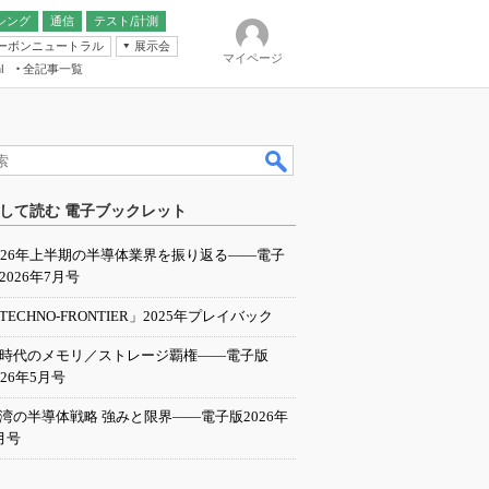
シング
通信
テスト/計測
ーボンニュートラル
展示会
マイページ
全記事一覧
l
ンピューティング
して読む 電子ブックレット
IER
026年上半期の半導体業界を振り返る――電子
2026年7月号
TECHNO-FRONTIER」2025年プレイバック
I時代のメモリ／ストレージ覇権――電子版
026年5月号
湾の半導体戦略 強みと限界――電子版2026年
月号