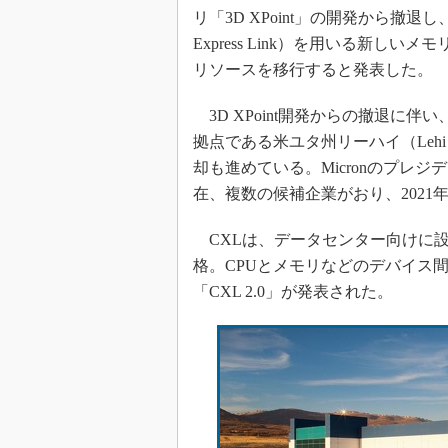
光伝送技
リ「3D XPoint」の開発から撤退し、C
“異端児
Express Link）を用いる新しい
改革、執
リソースを移行すると発表した。
イノベー
3D XPoint開発からの撤退に伴い、3
JASA発
拠点である米ユタ州リーハイ（Leh
IHSア
却も進めている。Micronのプレジデント
「英語に
在、複数の候補企業がおり、202
ための新
CXLは、データセンター向けに
格。CPUとメモリなどのデバイス間
「CXL 2.0」が発表された。