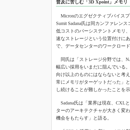
普及に苦しむ「3D Xpoint」メモリ
Micronのエグゼクティブバイスプレジデン
Sumit Sadana氏は同カンファレ
低コストのパーシステントメモリ、
速なストレージという位置付けにあっ
で、データセンターのワークロー
同氏は「ストレージ分野では、NAN
幅広い採用をいまだに阻んでいる。その
向け以上のものにはならないと考えた
常にメモリがターゲットだった」と続
し続けることが難しかったことを
Sadana氏は「業界は現在、CX
ターのアーキテクチャが大きく変わる
機会をもたらす」と語る。