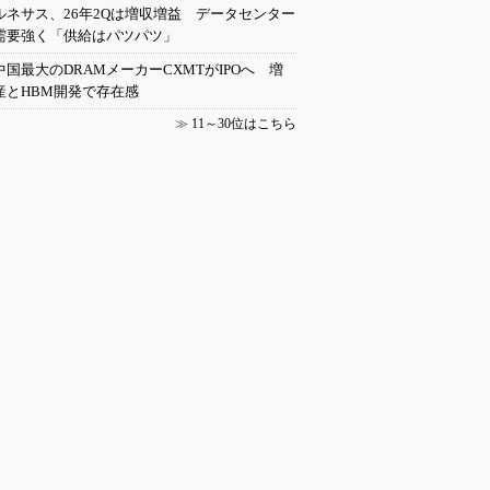
ルネサス、26年2Qは増収増益 データセンター
需要強く「供給はパツパツ」
中国最大のDRAMメーカーCXMTがIPOへ 増
産とHBM開発で存在感
≫
11～30位はこちら