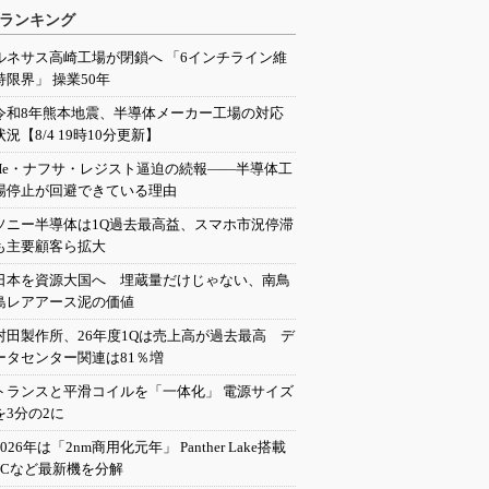
ランキング
ルネサス高崎工場が閉鎖へ 「6インチライン維
持限界」 操業50年
令和8年熊本地震、半導体メーカー工場の対応
状況【8/4 19時10分更新】
He・ナフサ・レジスト逼迫の続報――半導体工
場停止が回避できている理由
ソニー半導体は1Q過去最高益、スマホ市況停滞
も主要顧客ら拡大
日本を資源大国へ 埋蔵量だけじゃない、南鳥
島レアアース泥の価値
村田製作所、26年度1Qは売上高が過去最高 デ
ータセンター関連は81％増
トランスと平滑コイルを「一体化」 電源サイズ
を3分の2に
2026年は「2nm商用化元年」 Panther Lake搭載
PCなど最新機を分解