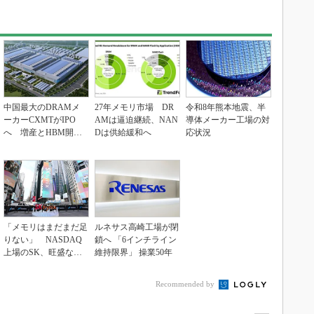
中国最大のDRAMメ
27年メモリ市場 DR
令和8年熊本地震、半
ーカーCXMTがIPO
AMは逼迫継続、NAN
導体メーカー工場の対
へ 増産とHBM開発
Dは供給緩和へ
応状況
で存在感
「メモリはまだまだ足
ルネサス高崎工場が閉
りない」 NASDAQ
鎖へ 「6インチライン
上場のSK、旺盛な投
維持限界」 操業50年
資意欲
Recommended by