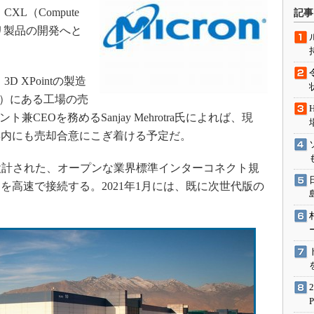
術を知る
XL（Compute
記事
エンジニア”が仕掛けた社内
メモリ製品の開発へと
念の180日
ションは日本を救うのか
D XPointの製造
IoT通信
i）にある工場の売
ナリスト「未来展望」
兼CEOを務めるSanjay Mehrotra氏によれば、現
愛されないエンジニア」の
1年内にも売却合意にこぎ着ける予定だ。
行動論
設計された、オープンな業界標準インターコネクト規
を高速で接続する。2021年1月には、既に次世代版の