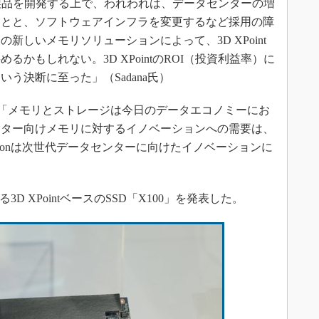
製品を開発する上で、われわれは、データセンターの増
ことと、ソフトウェアインフラを変更するなど採用の障
新しいメモリソリューションによって、3D XPoint
かもしれない。3D XPointのROI（投資利益率）に
う決断に至った」（Sadana氏）
で、「メモリとストレージは今日のデータエコノミーにお
ンター向けメモリに対するイノベーションへの需要は、
ronは次世代データセンターに向けたイノベーションに
る3D XPointベースのSSD「X100」を発表した。