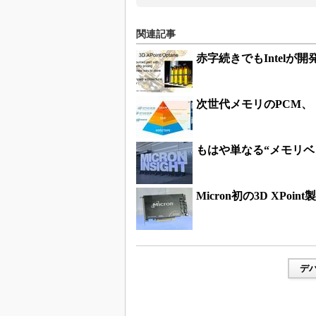
関連記事
赤字続きでもIntelが開発
次世代メモリのPCM、「
もはや単なる“メモリベン
Micron初の3D XPoi
デ