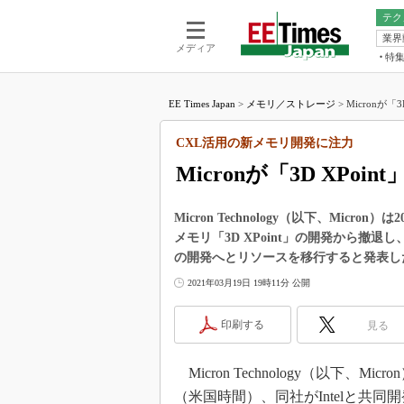
テク
業界
電池／エネル
ア
メディア
特
メ
福田昭の
LS
EE Times Japan
>
メモリ／ストレージ
>
Micronが「
福田昭の
マ
湯之上隆
CXL活用の新メモリ開発に注力
FP
大山聡の
Micronが「3D XP
大原雄介
ック
Micron Technology（以下、Micr
リタイア
メモリ「3D XPoint」の開発から撤退し、C
学漂流記
の開発へとリソースを移行すると発表し
世界を「
2021年03月19日 19時11分 公開
踊るバズワ
Buzzwo
印刷する
見る
この10
で起こる
Micron Technology（以下、Micr
製品分解
（米国時間）、同社がIntelと共同